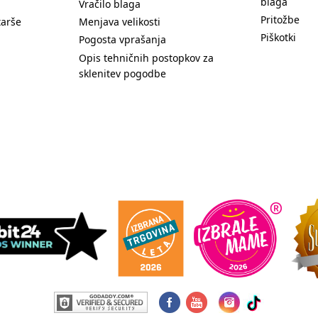
blaga
Vračilo blaga
Pritožbe
tarše
Menjava velikosti
Piškotki
Pogosta vprašanja
Opis tehničnih postopkov za
sklenitev pogodbe