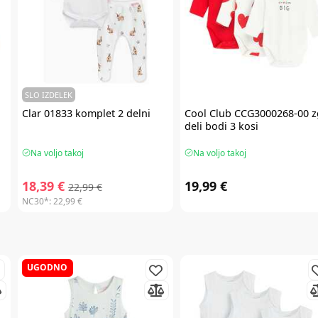
SLO IZDELEK
Clar
01833 komplet 2 delni
Cool Club
CCG3000268-00 z
deli bodi 3 kosi
Na voljo takoj
Na voljo takoj
18,39 €
19,99 €
22,99 €
NC30*:
22,99 €
UGODNO