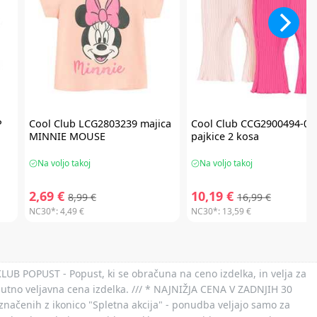
P
Cool Club
LCG2803239 majica
Cool Club
CCG2900494-00
MINNIE MOUSE
pajkice 2 kosa
Na voljo takoj
Na voljo takoj
2,69 €
10,19 €
8,99 €
16,99 €
NC30*:
4,49 €
NC30*:
13,59 €
 KLUB POPUST - Popust, ki se obračuna na ceno izdelka, in velja za
nutno veljavna cena izdelka. /// * NAJNIŽJA CENA V ZADNJIH 30
označenih z ikonico "Spletna akcija" - ponudba veljajo samo za