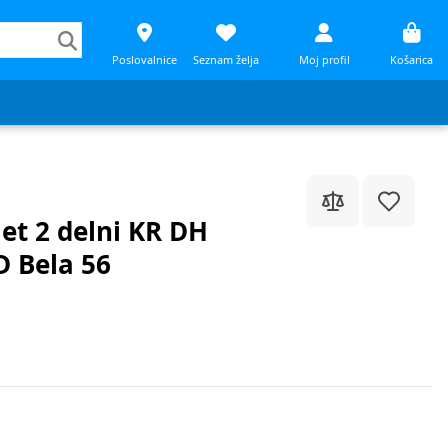
Poslovalnice
Seznam želja
Moj profil
Košarica
et 2 delni KR DH
 Bela 56