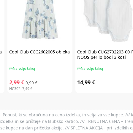
a
Cool Club
CCG2602005 obleka
Cool Club
CUG2702203-00-
NOOS perilo bodi 3 kosi
Na voljo takoj
Na voljo takoj
2,99 €
14,99 €
9,99 €
NC30*:
7,49 €
- Popust, ki se obračuna na ceno izdelka, in velja za vse kupce. ///
izdelka in se prišteje na klubsko kartico. /// TRENUTNA CENA – Tre
vse kupce na dan pričetka akcije. /// SPLETNA AKCIJA - pri izdelkih 