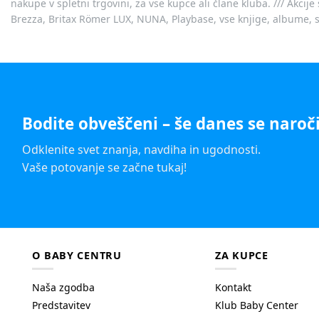
nakupe v spletni trgovini, za vse kupce ali člane kluba. /// Akci
Brezza, Britax Römer LUX, NUNA, Playbase, vse knjige, albume, sl
Bodite obveščeni – še danes se naroči
Odklenite svet znanja, navdiha in ugodnosti.
Vaše potovanje se začne tukaj!
O BABY CENTRU
ZA KUPCE
Naša zgodba
Kontakt
Predstavitev
Klub Baby Center