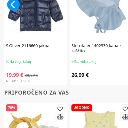
S.Oliver
2116660 jakna
Sterntaler
1402330 kapa z
zaščito
Na voljo takoj
Na voljo takoj
19,99 €
26,99 €
39,99 €
NC30*:
31,99 €
PRIPOROČENO ZA VAS
70%
UGODNO