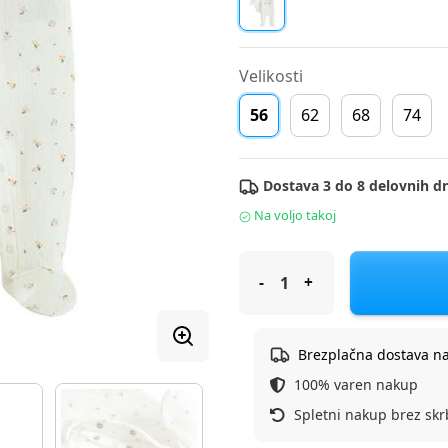
Velikosti
56
62
68
74
Dostava 3 do 8 delovnih dn
Na voljo takoj
Cool Club komplet 2 delni KR
Brezplačna dostava n
100% varen nakup
Spletni nakup brez skr