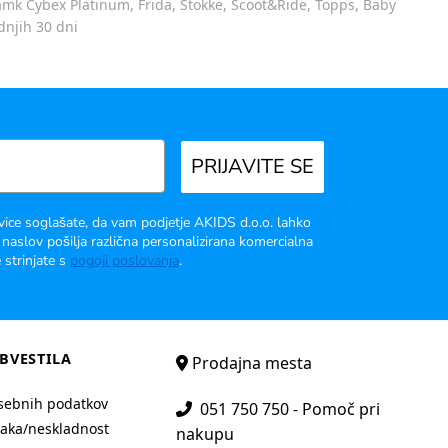
 znamk Cybex Platinum, Frida, Stokke, Scoot&Ride, Topps, Baby
dnjih 30 dni
PRIJAVITE SE
vice soglašate, da vam podjetje AKIDS d.o.o. lahko
 naslov pošilja različna personalizirana komercialna
 strinjate s
pogoji poslovanja
.
BVESTILA
Prodajna mesta
sebnih podatkov
051 750 750 - Pomoč pri
aka/neskladnost
nakupu