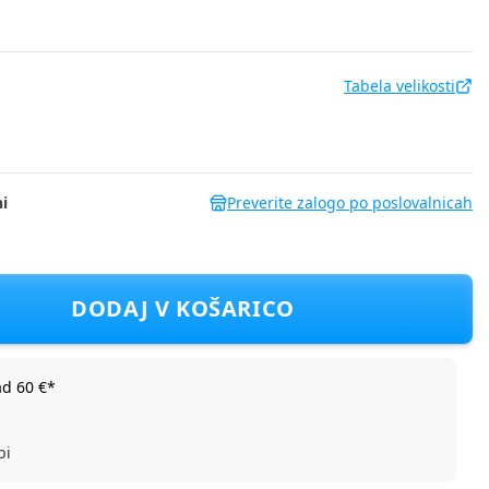
Tabela velikosti
i
Preverite zalogo po poslovalnicah
 DH CCG3001316-00 D Bela 56
DODAJ V KOŠARICO
ad 60 €*
bi