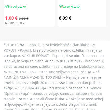
Na voljo takoj
Na voljo takoj
1,00 €
8,99 €
2,00 €
NC30*:
2,00 €
*KLUB CENA - Cena, ki jo za izdelek plača član kluba. ///
POPUST - Popust, ki se obračuna na ceno izdelka, in velja za
vse kupce. /// KLUB POPUST - Popust, ki se obračuna na ceno
izdelka, in velja za člane kluba. /// KLUB BONUS - Vrednost, ki
se obračuna na ceno izdelka in se prišteje na klubsko kartico.
/// TRENUTNA CENA – Trenutno veljavna cena izdelka. /// *
NAJNIŽJA CENA V ZADNJIH 30 DNEH – Najnižja cena, ki jo je
imel izdelek v zadnjih 30 dneh za vse kupce na dan pričetka
akcije. /// SPLETNA AKCIJA - pri izdelkih označenih z ikonico
"Spletna akcija" - ponudba veljajo samo za nakupe v spletni
trgovini, za vse kupce ali člane kluba. /// Akcije se med seboj
izključujejo. Akcije ne veljajo za izdelke blagovnih znamk
Cybex Platinum, Frida, Stokke, Scoot&Ride, Topps, Baby