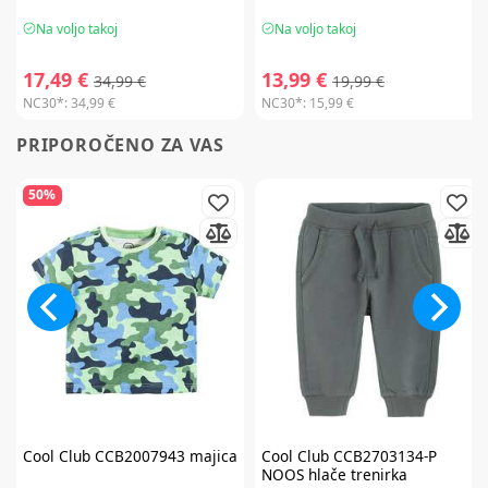
Na voljo takoj
Na voljo takoj
17,49 €
13,99 €
34,99 €
19,99 €
NC30*:
34,99 €
NC30*:
15,99 €
PRIPOROČENO ZA VAS
50%
Cool Club
CCB2007943 majica
Cool Club
CCB2703134-P
NOOS hlače trenirka