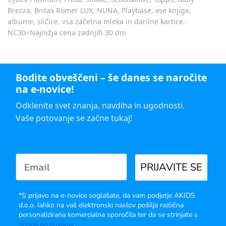
Brezza, Britax Römer LUX, NUNA, Playbase, vse knjige,
albume, sličice, vsa začetna mleka in darilne kartice.
NC30=Najnižja cena zadnjih 30 dni
Bodite obveščeni – še danes se naročite
na e-novice!
Odklenite svet znanja, navdiha in ugodnosti.
Vaše potovanje se začne tukaj!
PRIJAVITE SE
*S prijavo na e-novice soglašate, da vam podjetje AKIDS
d.o.o. lahko na vaš elektronski naslov pošilja različna
personalizirana komercialna sporočila ter da se strinjate s
pogoji poslovanja
.