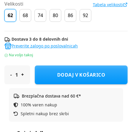
Velikosti
Tabela velikosti
62
68
74
80
86
92
Dostava 3 do 8 delovnih dni
Preverite zalogo po poslovalnicah
Na voljo takoj
Cool Club jopa DR CCB2801028 F oranžna 62
DODAJ V KOŠARICO
Brezplačna dostava nad 60 €*
100% varen nakup
Spletni nakup brez skrbi