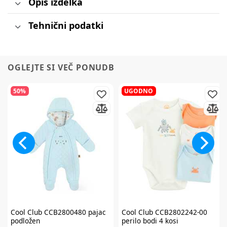
Opis izdelka
Tehnični podatki
OGLEJTE SI VEČ PONUDB
50%
UGODNO
Cool Club
CCB2800480 pajac
Cool Club
CCB2802242-00
podložen
perilo bodi 4 kosi