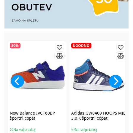
50%
UGODNO
2
New Balance IVCT60BP
Adidas GW0400 HOOPS MID
športni copat
3.0 K športni copat
Na voljo takoj
Na voljo takoj