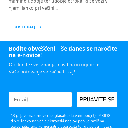
mamino udobje ter udobje otroka, ki se vozi v
njem, lahko pri večini…
BERITE DALJE
→
Bodite obveščeni – še danes se naročite
na e-novice!
Odklenite svet znanja, navdiha in ugodnosti.
Vaše potovanje se začne tukaj!
PRIJAVITE SE
*S prijavo na e-novice soglašate, da vam podjetje AKIDS
d.o.o. lahko na vaš elektronski naslov pošilja različna
personalizirana komercialna sporočila ter da se strinjate s