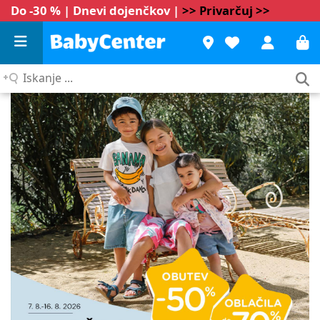
Do -30 % | Dnevi dojenčkov |
>> Privarčuj >>
Iskanje
...