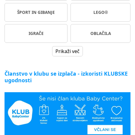
ŠPORT IN GIBANJE
LEGO®
IGRAČE
OBLAČILA
Prikaži več
Članstvo v klubu se izplača - izkoristi KLUBSKE
ugodnosti