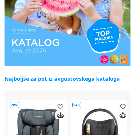
Najboljše za pot iz avgustovskega kataloga
54 €
64 €