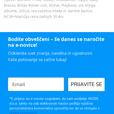
Brezza, Britax Römer LUX, NUNA, Playbase, vse knjige,
albume, sličice, vsa začetna mleka in darilne kartice.
NC30=Najnižja cena zadnjih 30 dni
Bodite obveščeni – še danes se naročite
na e-novice!
Odklenite svet znanja, navdiha in ugodnosti.
Vaše potovanje se začne tukaj!
PRIJAVITE SE
*S prijavo na e-novice soglašate, da vam podjetje AKIDS
d.o.o. lahko na vaš elektronski naslov pošilja različna
personalizirana komercialna sporočila ter da se strinjate s
pogoji poslovanja
.