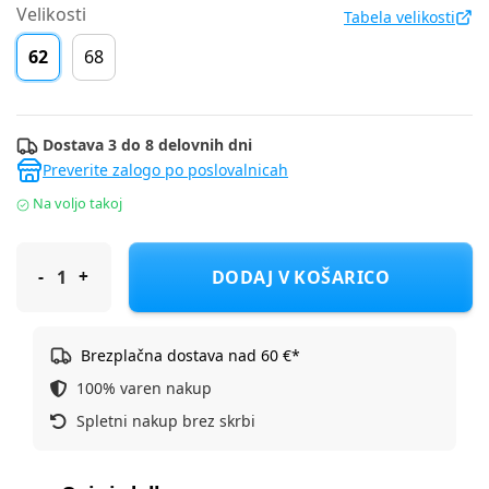
Velikosti
Tabela velikosti
62
68
Dostava 3 do 8 delovnih dni
Preverite zalogo po poslovalnicah
Na voljo takoj
Cool Club hlače trenirka DH CCB2800875 F modra 62
DODAJ V KOŠARICO
Brezplačna dostava nad 60 €*
100% varen nakup
Spletni nakup brez skrbi