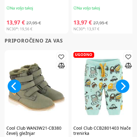
Na voljo takoj
Na voljo takoj
13,97 €
13,97 €
27,95 €
27,95 €
NC30*:
19,56 €
NC30*:
13,97 €
PRIPOROČENO ZA VAS
UGODNO
Cool Club
WAN3W21-CB380
Cool Club
CCB2801403 hlače
čevelj gležnjar
trenirka