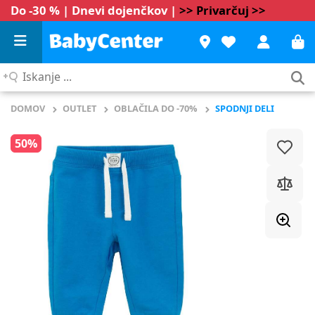
Do -30 % | Dnevi dojenčkov |
>> Privarčuj >>
Iskanje
...
DOMOV
OUTLET
OBLAČILA DO -70%
SPODNJI DELI
50%