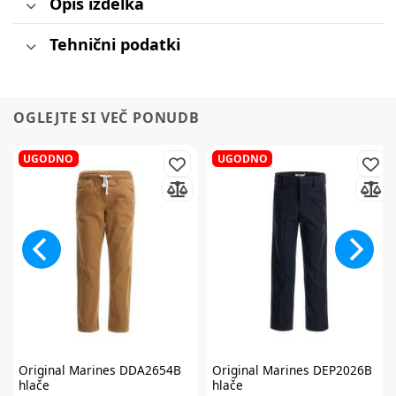
Opis izdelka
Tehnični podatki
OGLEJTE SI VEČ PONUDB
UGODNO
UGODNO
Original Marines
DDA2654B
Original Marines
DEP2026B
hlače
hlače