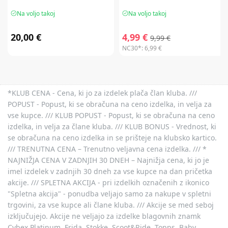
Na voljo takoj
Na voljo takoj
20,00 €
4,99 €
9,99 €
NC30*:
6,99 €
*KLUB CENA - Cena, ki jo za izdelek plača član kluba. ///
POPUST - Popust, ki se obračuna na ceno izdelka, in velja za
vse kupce. /// KLUB POPUST - Popust, ki se obračuna na ceno
izdelka, in velja za člane kluba. /// KLUB BONUS - Vrednost, ki
se obračuna na ceno izdelka in se prišteje na klubsko kartico.
/// TRENUTNA CENA – Trenutno veljavna cena izdelka. /// *
NAJNIŽJA CENA V ZADNJIH 30 DNEH – Najnižja cena, ki jo je
imel izdelek v zadnjih 30 dneh za vse kupce na dan pričetka
akcije. /// SPLETNA AKCIJA - pri izdelkih označenih z ikonico
"Spletna akcija" - ponudba veljajo samo za nakupe v spletni
trgovini, za vse kupce ali člane kluba. /// Akcije se med seboj
izključujejo. Akcije ne veljajo za izdelke blagovnih znamk
Cybex Platinum, Frida, Stokke, Scoot&Ride, Topps, Baby