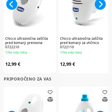
Chicco
ultrazvočna zaščita
Chicco
ultrazvočna zaščita
pred komarji prenosna
pred komarji za vtičnico
0722210
0722110
Na voljo takoj
Na voljo takoj
12,99 €
12,99 €
PRIPOROČENO ZA VAS