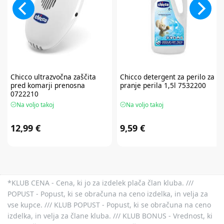
Chicco
ultrazvočna zaščita
Chicco
detergent za perilo za
pred komarji prenosna
pranje perila 1,5l 7532200
0722210
Na voljo takoj
Na voljo takoj
12,99 €
9,59 €
*KLUB CENA - Cena, ki jo za izdelek plača član kluba. ///
POPUST - Popust, ki se obračuna na ceno izdelka, in velja za
vse kupce. /// KLUB POPUST - Popust, ki se obračuna na ceno
izdelka, in velja za člane kluba. /// KLUB BONUS - Vrednost, ki