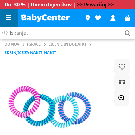
Do -30 % | Dnevi dojenčkov |
>> Privarčuj >>
Iskanje
...
DOMOV
IGRAČE
LIČENJE IN DODATKI
SKRINJICE ZA NAKIT, NAKIT