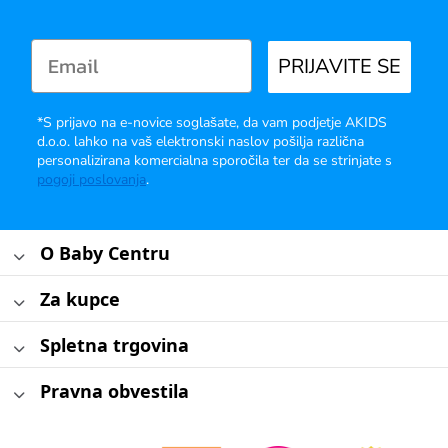
PRIJAVITE SE
*S prijavo na e-novice soglašate, da vam podjetje AKIDS
d.o.o. lahko na vaš elektronski naslov pošilja različna
personalizirana komercialna sporočila ter da se strinjate s
pogoji poslovanja
.
O Baby Centru
Za kupce
Spletna trgovina
Pravna obvestila