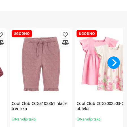
UGODNO
UGODNO
Cool Club
CCG3102861 hlače
Cool Club
CCG3002503-00
trenirka
obleka
Na voljo takoj
Na voljo takoj