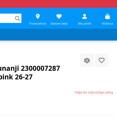
Poslovalnice
Seznam želja
Moj profil
Košarica
unanji 2300007287
pink 26-27
Velja do odprodaje zalog