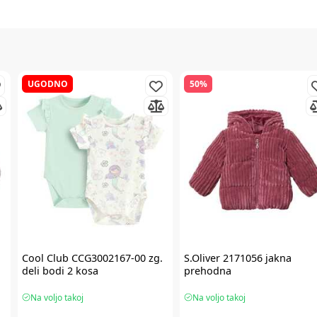
UGODNO
50%
Cool Club
CCG3002167-00 zg.
S.Oliver
2171056 jakna
deli bodi 2 kosa
prehodna
Na voljo takoj
Na voljo takoj