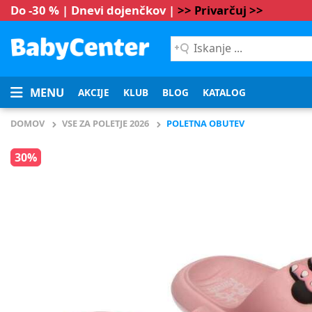
Do -30 % | Dnevi dojenčkov |
>> Privarčuj >>
Iskanje
...
MENU
AKCIJE
KLUB
BLOG
KATALOG
DOMOV
VSE ZA POLETJE 2026
POLETNA OBUTEV
30%