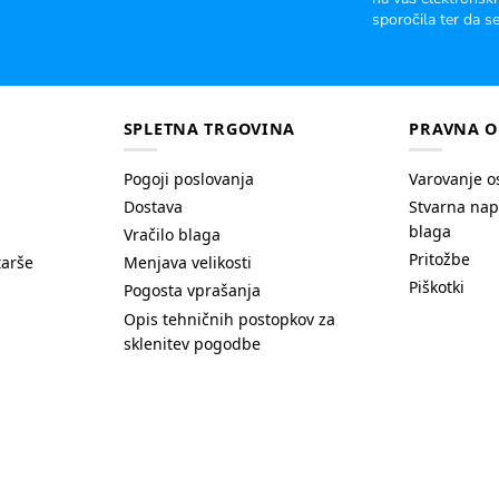
sporočila ter da se
SPLETNA TRGOVINA
PRAVNA O
Pogoji poslovanja
Varovanje o
Dostava
Stvarna nap
blaga
Vračilo blaga
Pritožbe
tarše
Menjava velikosti
Piškotki
Pogosta vprašanja
Opis tehničnih postopkov za
sklenitev pogodbe