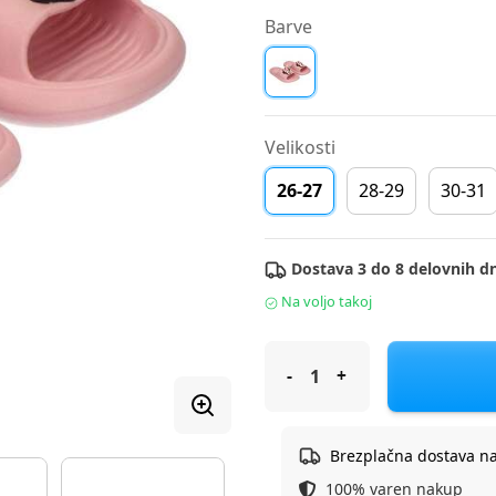
Barve
Velikosti
26-27
28-29
30-31
Dostava 3 do 8 delovnih dn
Na voljo takoj
Cerda natikač zunanji 2300007
Brezplačna dostava n
100% varen nakup