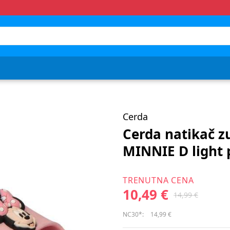
Cerda
Cerda natikač z
MINNIE D light 
TRENUTNA CENA
10,49 €
14,99 €
NC30*:
14,99 €