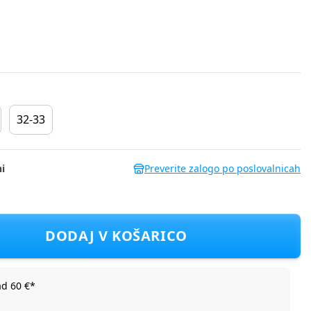
32-33
i
Preverite zalogo po poslovalnicah
287 MINNIE D light pink 26-27
DODAJ V KOŠARICO
ad 60 €*