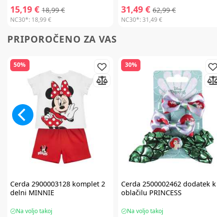
15,19 €
31,49 €
18,99 €
62,99 €
NC30*:
18,99 €
NC30*:
31,49 €
PRIPOROČENO ZA VAS
50%
30%
Cerda
2900003128 komplet 2
Cerda
2500002462 dodatek k
delni MINNIE
oblačilu PRINCESS
Na voljo takoj
Na voljo takoj