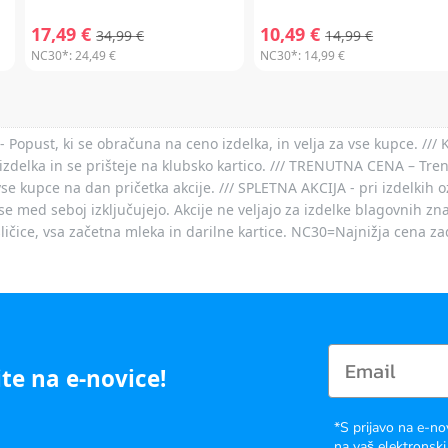
17,49 €
10,49 €
34,99 €
14,99 €
NC30*:
24,49 €
NC30*:
14,99 €
- Popust, ki se obračuna na ceno izdelka, in velja za vse kupce. ///
izdelka in se prišteje na klubsko kartico. /// TRENUTNA CENA – Tre
vse kupce na dan pričetka akcije. /// SPLETNA AKCIJA - pri izdelkih 
je se med seboj izključujejo. Akcije ne veljajo za izdelke blagovnih
ičice, vsa začetna mleka in darilne kartice. NC30=Najnižja cena za
te na e-novice!
*S prijavo na e-no
na vaš elektronski