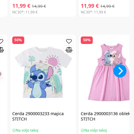
11,99 €
11,99 €
14,99 €
14,99 €
NC30*:
11,99 €
NC30*:
11,99 €
50%
50%
Cerda
2900003233 majica
Cerda
2900003136 obleka
STITCH
STITCH
Na voljo takoj
Na voljo takoj