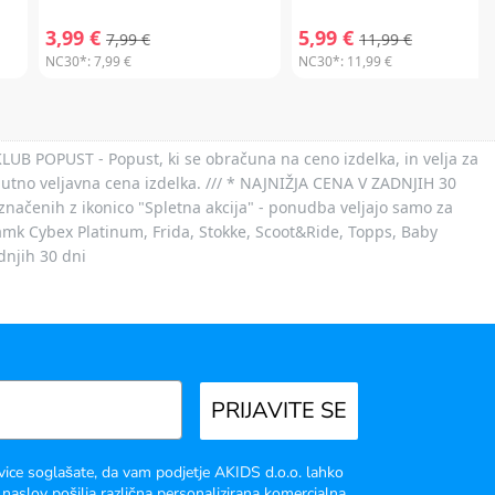
3,99 €
5,99 €
7,99 €
11,99 €
NC30*:
7,99 €
NC30*:
11,99 €
 KLUB POPUST - Popust, ki se obračuna na ceno izdelka, in velja za
nutno veljavna cena izdelka. /// * NAJNIŽJA CENA V ZADNJIH 30
označenih z ikonico "Spletna akcija" - ponudba veljajo samo za
 znamk Cybex Platinum, Frida, Stokke, Scoot&Ride, Topps, Baby
dnjih 30 dni
PRIJAVITE SE
vice soglašate, da vam podjetje AKIDS d.o.o. lahko
 naslov pošilja različna personalizirana komercialna