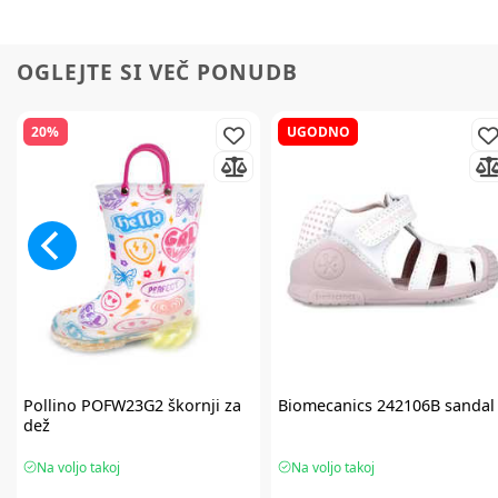
OGLEJTE SI VEČ PONUDB
20%
UGODNO
Pollino
POFW23G2 škornji za
Biomecanics
242106B sandal
dež
Na voljo takoj
Na voljo takoj