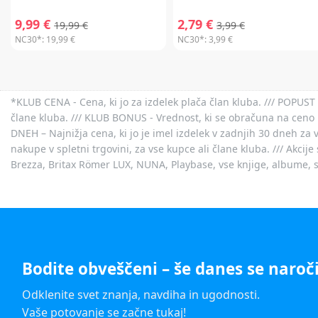
9,99 €
2,79 €
19,99 €
3,99 €
NC30*:
19,99 €
NC30*:
3,99 €
*KLUB CENA - Cena, ki jo za izdelek plača član kluba. /// POPUST 
člane kluba. /// KLUB BONUS - Vrednost, ki se obračuna na ceno 
DNEH – Najnižja cena, ki jo je imel izdelek v zadnjih 30 dneh za 
nakupe v spletni trgovini, za vse kupce ali člane kluba. /// Akci
Brezza, Britax Römer LUX, NUNA, Playbase, vse knjige, albume, sl
Bodite obveščeni – še danes se naroči
Odklenite svet znanja, navdiha in ugodnosti.
Vaše potovanje se začne tukaj!