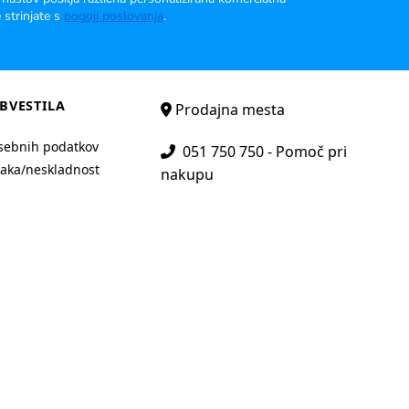
 strinjate s
pogoji poslovanja
.
BVESTILA
Prodajna mesta
sebnih podatkov
051 750 750 - Pomoč pri
aka/neskladnost
nakupu