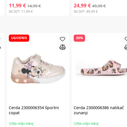
11,99 €
24,99 €
14,99 €
49,99 €
NC30*:
11,99 €
NC30*:
49,99 €
UGODNO
30%
Cerda
2300006354 športni
Cerda
2300006386 natikač
copat
zunanji
Na voljo takoj
Na voljo takoj