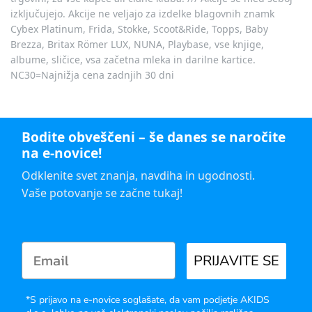
izključujejo. Akcije ne veljajo za izdelke blagovnih znamk
Cybex Platinum, Frida, Stokke, Scoot&Ride, Topps, Baby
Brezza, Britax Römer LUX, NUNA, Playbase, vse knjige,
albume, sličice, vsa začetna mleka in darilne kartice.
NC30=Najnižja cena zadnjih 30 dni
Bodite obveščeni – še danes se naročite
na e-novice!
Odklenite svet znanja, navdiha in ugodnosti.
Vaše potovanje se začne tukaj!
PRIJAVITE SE
*S prijavo na e-novice soglašate, da vam podjetje AKIDS