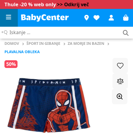
Thule -20 % web only
>> Odkrij več
Iskanje
...
DOMOV
ŠPORT IN GIBANJE
ZA MORJE IN BAZEN
PLAVALNA OBLEKA
50%