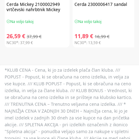
Cerda
Mickey 2100002949
Cerda
2300006417 sandal
vrtčevski nahrbtnik Mickey
Na voljo takoj
Na voljo takoj
26,59 €
11,89 €
37,99 €
16,99 €
NC30*:
37,99 €
NC30*:
13,59 €
*KLUB CENA - Cena, ki jo za izdelek plača član kluba. ///
POPUST - Popust, ki se obračuna na ceno izdelka, in velja za
vse kupce. /// KLUB POPUST - Popust, ki se obračuna na ceno
izdelka, in velja za člane kluba. /// KLUB BONUS - Vrednost, ki
se obračuna na ceno izdelka in se prišteje na klubsko kartico.
/// TRENUTNA CENA – Trenutno veljavna cena izdelka. /// *
NAJNIŽJA CENA V ZADNJIH 30 DNEH – Najnižja cena, ki jo je
imel izdelek v zadnjih 30 dneh za vse kupce na dan pričetka
akcije. /// SPLETNA AKCIJA - pri izdelkih označenih z ikonico
"Spletna akcija" - ponudba veljajo samo za nakupe v spletni
trgovini, za vse kupce ali člane kluba. /// Akcije se med seboj