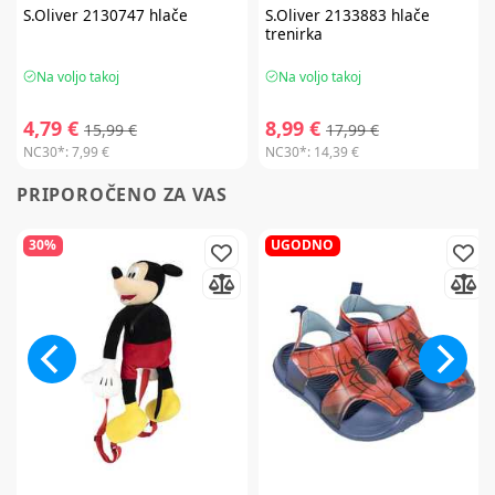
S.Oliver
2130747 hlače
S.Oliver
2133883 hlače
trenirka
Na voljo takoj
Na voljo takoj
4,79 €
8,99 €
15,99 €
17,99 €
NC30*:
7,99 €
NC30*:
14,39 €
PRIPOROČENO ZA VAS
30%
UGODNO