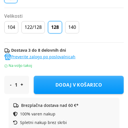
Velikosti
104
122/128
128
140
Dostava 3 do 8 delovnih dni
Preverite zalogo po poslovalnicah
Na voljo takoj
Cerda kopalke boxer hlače 2900002595 SPIDERMAN F Modra 1
DODAJ V KOŠARICO
Brezplačna dostava nad 60 €*
100% varen nakup
Spletni nakup brez skrbi