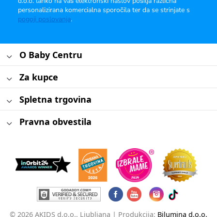
d.o.o. lahko na vaš elektronski naslov pošilja različna
personalizirana komercialna sporočila ter da se strinjate s
pogoji poslovanja
.
O Baby Centru
Za kupce
Spletna trgovina
Pravna obvestila
© 2026 AKIDS d.o.o., Ljubljana |
Produkcija:
Bilumina d.o.o.