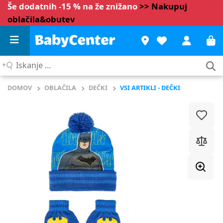
Še dodatnih -15 % na že znižano
>> Nakupuj
oblačila&obutev
Iskanje
...
DOMOV
OBLAČILA
DEČKI
VSI ARTIKLI - DEČKI