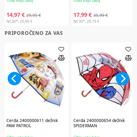
Na voljo takoj
Na voljo takoj
14,97 €
17,99 €
29,95 €
35,99 €
NC30*:
20,96 €
NC30*:
28,79 €
PRIPOROČENO ZA VAS
Cerda
2400000611 dežnik
Cerda
2400000654 dežnik
PAW PATROL
SPIDERMAN