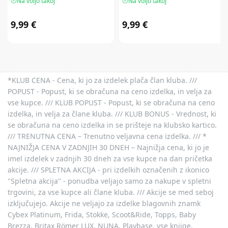
Na voljo takoj
Na voljo takoj
9,99 €
9,99 €
*KLUB CENA - Cena, ki jo za izdelek plača član kluba. ///
POPUST - Popust, ki se obračuna na ceno izdelka, in velja za
vse kupce. /// KLUB POPUST - Popust, ki se obračuna na ceno
izdelka, in velja za člane kluba. /// KLUB BONUS - Vrednost, ki
se obračuna na ceno izdelka in se prišteje na klubsko kartico.
/// TRENUTNA CENA – Trenutno veljavna cena izdelka. /// *
NAJNIŽJA CENA V ZADNJIH 30 DNEH – Najnižja cena, ki jo je
imel izdelek v zadnjih 30 dneh za vse kupce na dan pričetka
akcije. /// SPLETNA AKCIJA - pri izdelkih označenih z ikonico
"Spletna akcija" - ponudba veljajo samo za nakupe v spletni
trgovini, za vse kupce ali člane kluba. /// Akcije se med seboj
izključujejo. Akcije ne veljajo za izdelke blagovnih znamk
Cybex Platinum, Frida, Stokke, Scoot&Ride, Topps, Baby
Brezza, Britax Römer LUX, NUNA, Playbase, vse knjige,