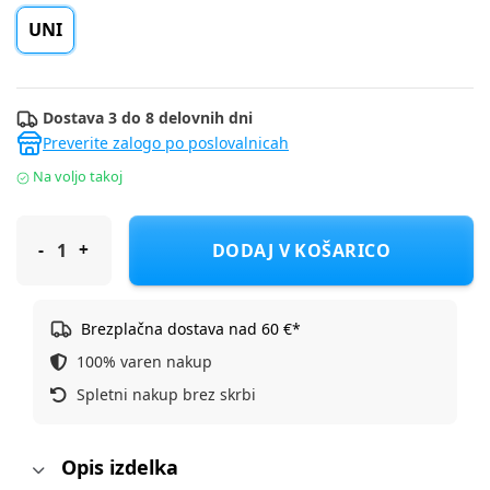
UNI
Dostava 3 do 8 delovnih dni
Preverite zalogo po poslovalnicah
Na voljo takoj
Cerda dodatki komplet 2200010265 BATMAN F Modra UNI
DODAJ V KOŠARICO
Brezplačna dostava nad 60 €*
100% varen nakup
Spletni nakup brez skrbi
Opis izdelka