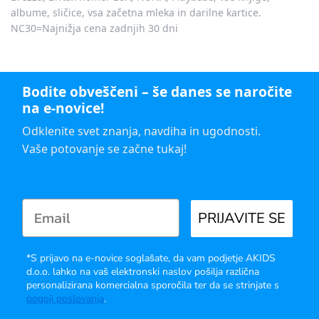
albume, sličice, vsa začetna mleka in darilne kartice.
NC30=Najnižja cena zadnjih 30 dni
Bodite obveščeni – še danes se naročite
na e-novice!
Odklenite svet znanja, navdiha in ugodnosti.
Vaše potovanje se začne tukaj!
PRIJAVITE SE
*S prijavo na e-novice soglašate, da vam podjetje AKIDS
d.o.o. lahko na vaš elektronski naslov pošilja različna
personalizirana komercialna sporočila ter da se strinjate s
pogoji poslovanja
.