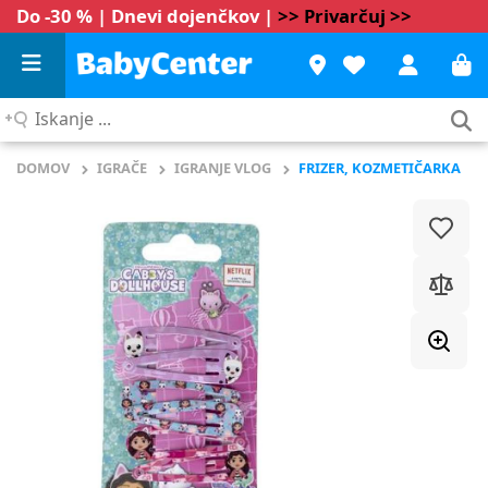
Do -30 % | Dnevi dojenčkov |
>> Privarčuj >>
Iskanje
...
DOMOV
IGRAČE
IGRANJE VLOG
FRIZER, KOZMETIČARKA