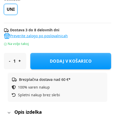
UNI
Dostava 3 do 8 delovnih dni
Preverite zalogo po poslovalnicah
Na voljo takoj
Cerda dodatek k oblačilu 2500002476 GABBY´S DOLLHOUSE D 
DODAJ V KOŠARICO
Brezplačna dostava nad 60 €*
100% varen nakup
Spletni nakup brez skrbi
Opis izdelka