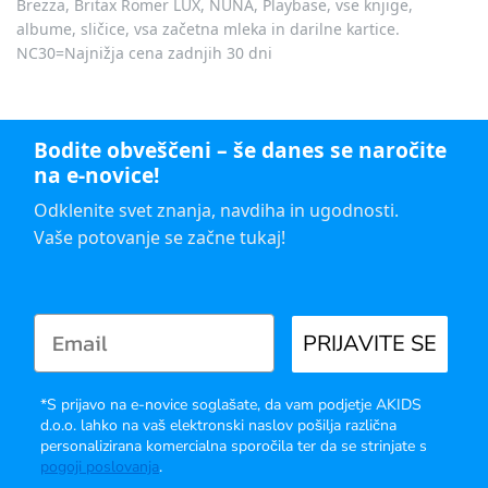
Brezza, Britax Römer LUX, NUNA, Playbase, vse knjige,
albume, sličice, vsa začetna mleka in darilne kartice.
NC30=Najnižja cena zadnjih 30 dni
Bodite obveščeni – še danes se naročite
na e-novice!
Odklenite svet znanja, navdiha in ugodnosti.
Vaše potovanje se začne tukaj!
PRIJAVITE SE
*S prijavo na e-novice soglašate, da vam podjetje AKIDS
d.o.o. lahko na vaš elektronski naslov pošilja različna
personalizirana komercialna sporočila ter da se strinjate s
pogoji poslovanja
.