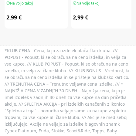
Na voljo takoj
Na voljo takoj
2,99 €
2,99 €
*KLUB CENA - Cena, ki jo za izdelek plača član kluba. ///
POPUST - Popust, ki se obračuna na ceno izdelka, in velja za
vse kupce. /// KLUB POPUST - Popust, ki se obračuna na ceno
izdelka, in velja za člane kluba. /// KLUB BONUS - Vrednost, ki
se obračuna na ceno izdelka in se prišteje na klubsko kartico.
/// TRENUTNA CENA – Trenutno veljavna cena izdelka. /// *
NAJNIŽJA CENA V ZADNJIH 30 DNEH – Najnižja cena, ki jo je
imel izdelek v zadnjih 30 dneh za vse kupce na dan pričetka
akcije. /// SPLETNA AKCIJA - pri izdelkih označenih z ikonico
"Spletna akcija" - ponudba veljajo samo za nakupe v spletni
trgovini, za vse kupce ali člane kluba. /// Akcije se med seboj
izključujejo. Akcije ne veljajo za izdelke blagovnih znamk
Cybex Platinum, Frida, Stokke, Scoot&Ride, Topps, Baby