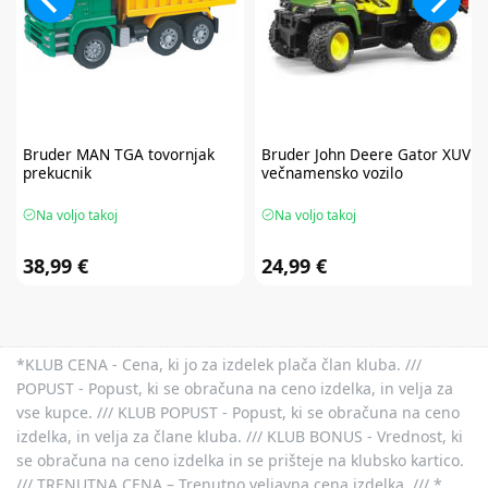
Bruder
MAN TGA tovornjak
Bruder
John Deere Gator XUV
prekucnik
večnamensko vozilo
Na voljo takoj
Na voljo takoj
38,99 €
24,99 €
*KLUB CENA - Cena, ki jo za izdelek plača član kluba. ///
POPUST - Popust, ki se obračuna na ceno izdelka, in velja za
vse kupce. /// KLUB POPUST - Popust, ki se obračuna na ceno
izdelka, in velja za člane kluba. /// KLUB BONUS - Vrednost, ki
se obračuna na ceno izdelka in se prišteje na klubsko kartico.
/// TRENUTNA CENA – Trenutno veljavna cena izdelka. /// *