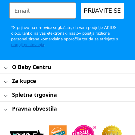
PRIJAVITE SE
*S prijavo na e-novice soglašate, da vam podjetje AKIDS
d.o.o. lahko na vaš elektronski naslov pošilja različna
personalizirana komercialna sporočila ter da se strinjate s
pogoji poslovanja
.
O Baby Centru
Za kupce
Spletna trgovina
Pravna obvestila