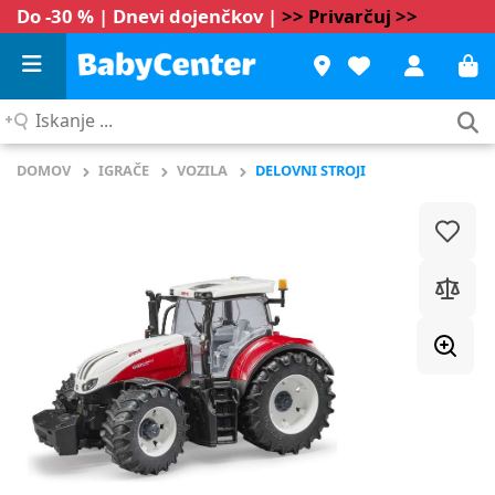
Do -30 % | Dnevi dojenčkov |
>> Privarčuj >>
Iskanje
...
DOMOV
IGRAČE
VOZILA
DELOVNI STROJI