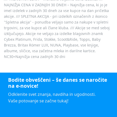
NAJNIŽJA CENA V ZADNJIH 30 DNEH – Najnižja cena, ki jo je
imel izdelek v zadnjih 30 dneh za vse kupce na dan pričetka
akcije. /// SPLETNA AKCIJA - pri izdelkih označenih z ikonico
"Spletna akcija" - ponudba veljajo samo za nakupe v spletni
trgovini, za vse kupce ali člane kluba. /// Akcije se med seboj
izključujejo. Akcije ne veljajo za izdelke blagovnih znamk
Cybex Platinum, Frida, Stokke, Scoot&Ride, Topps, Baby
Brezza, Britax Römer LUX, NUNA, Playbase, vse knjige,
albume, sličice, vsa začetna mleka in darilne kartice.
NC30=Najnižja cena zadnjih 30 dni
Bodite obveščeni – še danes se naročite
na e-novice!
Odklenite svet znanja, navdiha in ugodnosti.
Vaše potovanje se začne tukaj!