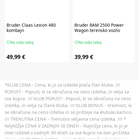
Bruder
Claas Lexion 480
Bruder
RAM 2500 Power
kombajn
Wagon terensko vozilo
Na voljo takoj
Na voljo takoj
49,99 €
39,99 €
*KLUB CENA - Cena, ki jo za izdelek plača član kluba. ///
POPUST - Popust, ki se obračuna na ceno izdelka, in velja za
vse kupce. /// KLUB POPUST - Popust, ki se obračuna na ceno
izdelka, in velja za člane kluba. /// KLUB BONUS - Vrednost, ki
se obračuna na ceno izdelka in se prišteje na klubsko kartico.
/// TRENUTNA CENA – Trenutno veljavna cena izdelka. /// *
NAJNIŽJA CENA V ZADNJIH 30 DNEH – Najnižja cena, ki jo je
imel izdelek v zadnjih 30 dneh za vse kupce na dan pričetka