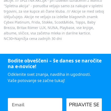
akcije. /// SPLETNA AKCIJA - pri izdelkih označenih z ikonico
"Spletna akcija" - ponudba veljajo samo za nakupe v spletni
trgovini, za vse kupce ali člane kluba. /// Akcije se med seboj
izključujejo. Akcije ne veljajo za izdelke blagovnih znamk
Cybex Platinum, Frida, Stokke, Scoot&Ride, Topps, Baby
Brezza, Britax Römer LUX, NUNA, Playbase, vse knjige,
albume, sličice, vsa začetna mleka in darilne kartice.
NC30=Najnižja cena zadnjih 30 dni
Bodite obveščeni – še danes se naročite
na e-novice!
Odklenite svet znanja, navdiha in ugodnosti.
Vaše potovanje se začne tukaj!
PRIJAVITE SE