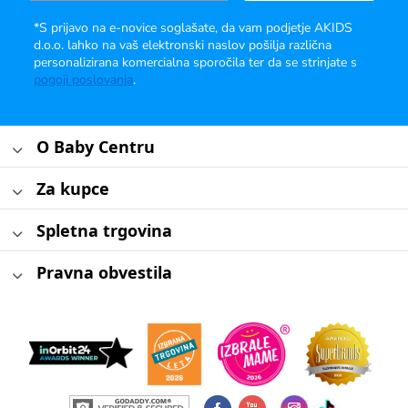
*S prijavo na e-novice soglašate, da vam podjetje AKIDS
d.o.o. lahko na vaš elektronski naslov pošilja različna
personalizirana komercialna sporočila ter da se strinjate s
pogoji poslovanja
.
O Baby Centru
Za kupce
Spletna trgovina
Pravna obvestila