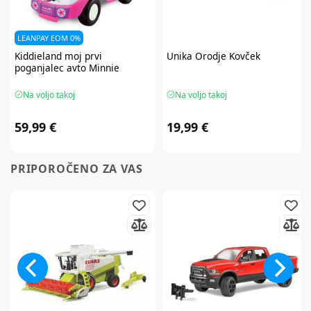
LEANPAY EOM 0%
Kiddieland
moj prvi
Unika
Orodje Kovček
poganjalec avto Minnie
Na voljo takoj
Na voljo takoj
59,99 €
19,99 €
PRIPOROČENO ZA VAS