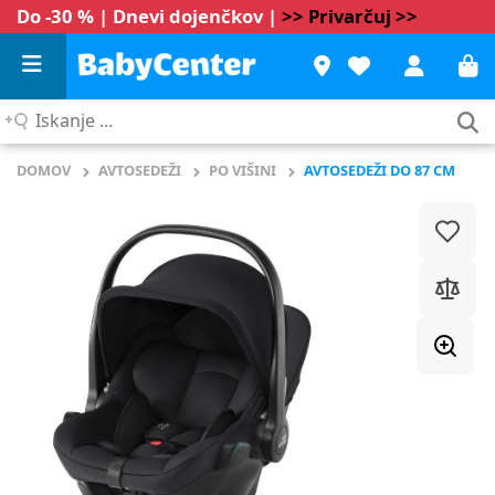
Do -30 % | Dnevi dojenčkov |
>> Privarčuj >>
Iskanje
...
DOMOV
AVTOSEDEŽI
PO VIŠINI
AVTOSEDEŽI DO 87 CM