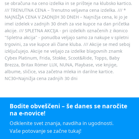
se obračuna na ceno izdelka in se prišteje na klubsko kartico.
/// TRENUTNA CENA – Trenutno veljavna cena izdelka. /// *
NAJNIŽJA CENA V ZADNJIH 30 DNEH – Najnižja cena, ki jo je
imel izdelek v zadnjih 30 dneh za vse kupce na dan pričetka
akcije. /// SPLETNA AKCIJA - pri izdelkih označenih z ikonico
"Spletna akcija" - ponudba veljajo samo za nakupe v spletni
trgovini, za vse kupce ali člane kluba. /// Akcije se med seboj
izključujejo. Akcije ne veljajo za izdelke blagovnih znamk
Cybex Platinum, Frida, Stokke, Scoot&Ride, Topps, Baby
Brezza, Britax Römer LUX, NUNA, Playbase, vse knjige,
albume, sličice, vsa začetna mleka in darilne kartice.
NC30=Najnižja cena zadnjih 30 dni
Bodite obveščeni – še danes se naročite
na e-novice!
Odklenite svet znanja, navdiha in ugodnosti.
Vaše potovanje se začne tukaj!