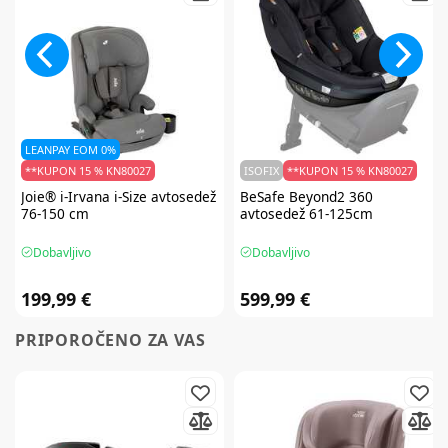
LEANPAY EOM 0%
**KUPON 15 % KN80027
ISOFIX
**KUPON 15 % KN80027
Joie®
i-Irvana i-Size avtosedež
BeSafe
Beyond2 360
76-150 cm
avtosedež 61-125cm
Dobavljivo
Dobavljivo
199,99 €
599,99 €
PRIPOROČENO ZA VAS