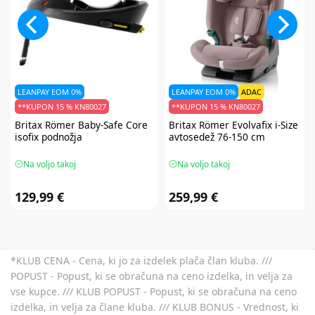
LEANPAY EOM 0%
LEANPAY EOM 0%
ADAC
**KUPON 15 % KN80027
**KUPON 15 % KN80027
Britax Römer
Baby-Safe Core
Britax Römer
Evolvafix i-Size
isofix podnožja
avtosedež 76-150 cm
Na voljo takoj
Na voljo takoj
129,99 €
259,99 €
*KLUB CENA - Cena, ki jo za izdelek plača član kluba. ///
POPUST - Popust, ki se obračuna na ceno izdelka, in velja za
vse kupce. /// KLUB POPUST - Popust, ki se obračuna na ceno
izdelka, in velja za člane kluba. /// KLUB BONUS - Vrednost, ki