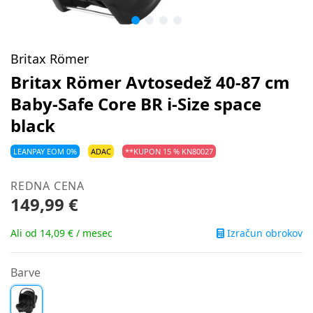
Britax Römer
Britax Römer Avtosedež 40-87 cm
Baby-Safe Core BR i-Size space
black
LEANPAY EOM 0%
ADAC
**KUPON 15 % KN80027
REDNA CENA
149,99 €
Izračun obrokov
Ali od 14,09 € / mesec
Barve