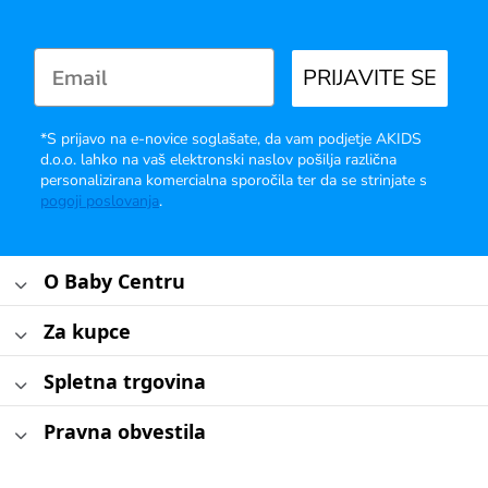
PRIJAVITE SE
*S prijavo na e-novice soglašate, da vam podjetje AKIDS
d.o.o. lahko na vaš elektronski naslov pošilja različna
personalizirana komercialna sporočila ter da se strinjate s
pogoji poslovanja
.
O Baby Centru
Za kupce
Spletna trgovina
Pravna obvestila