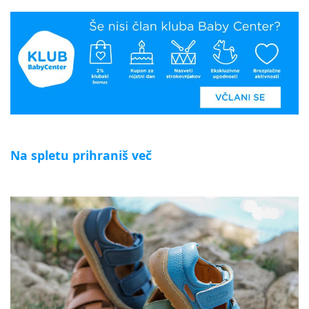
Na spletu prihraniš več