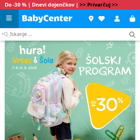
Do -30 % | Dnevi dojenčkov |
>> Privarčuj >>
Iskanje
...