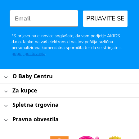
PRIJAVITE SE
*S prijavo na e-novice soglašate, da vam podjetje AKIDS
d.o.o. lahko na vaš elektronski naslov pošilja različna
personalizirana komercialna sporočila ter da se strinjate s
pogoji poslovanja
.
O Baby Centru
Za kupce
Spletna trgovina
Pravna obvestila