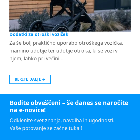
Dodatki za otroški voziček
Za še bolj praktično uporabo otroškega vozička,
mamino udobje ter udobje otroka, ki se vozi v
njem, lahko pri večini…
BERITE DALJE
→
Bodite obveščeni – še danes se naročite
na e-novice!
Odklenite svet znanja, navdiha in ugodnosti.
Vaše potovanje se začne tukaj!