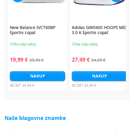
2
New Balance IVCT60BP
Adidas GW0400 HOOPS MID
športni copat
3.0 K športni copat
Na voljo takoj
Na voljo takoj
19,99 €
27,49 €
39,99 €
54,99 €
NAKUP
NAKUP
NC30*
39,99 €
NC30*
43,99 €
Naše blagovne znamke