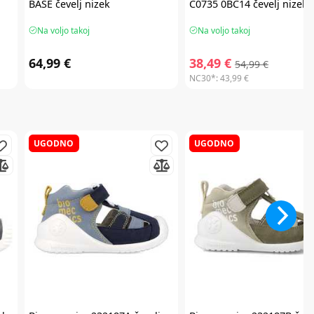
BASE čevelj nizek
C0735 0BC14 čevelj nizek
Na voljo takoj
Na voljo takoj
64,99 €
38,49 €
54,99 €
NC30*:
43,99 €
UGODNO
UGODNO