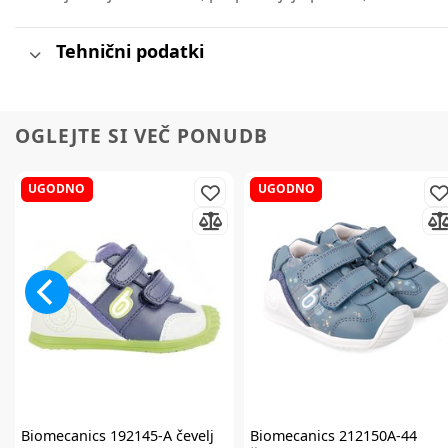
Tehnični podatki
OGLEJTE SI VEČ PONUDB
UGODNO
UGODNO
Biomecanics
192145-A čevelj
Biomecanics
212150A-44