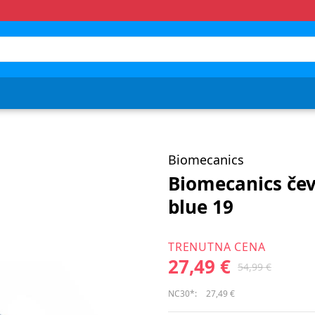
Biomecanics
Biomecanics čev
blue 19
TRENUTNA CENA
27,49 €
54,99 €
NC30*:
27,49 €