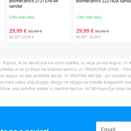
Biomecanics
212137B-44
Biomecanics
222142A sanda
sandal
Na voljo takoj
Na voljo takoj
29,99 €
29,99 €
59,99 €
59,99 €
NC30*:
29,99 €
NC30*:
29,99 €
- Popust, ki se obračuna na ceno izdelka, in velja za vse kupce. ///
izdelka in se prišteje na klubsko kartico. /// TRENUTNA CENA – Tre
vse kupce na dan pričetka akcije. /// SPLETNA AKCIJA - pri izdelkih 
je se med seboj izključujejo. Akcije ne veljajo za izdelke blagovnih
ičice, vsa začetna mleka in darilne kartice. NC30=Najnižja cena za