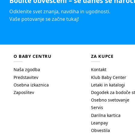
Bodite obveščeni – še danes se naroči
Odklenite svet znanja, navdiha in ugodnosti.
Vaše potovanje se začne tukaj!
O BABY CENTRU
ZA KUPCE
Naša zgodba
Kontakt
Predstavitev
Klub Baby Center
Osebna izkaznica
Letaki in katalogi
Zaposlitev
Dogodek za bodoče s
Osebno svetovanje
Servis
Darilna kartica
Leanpay
Obvestila