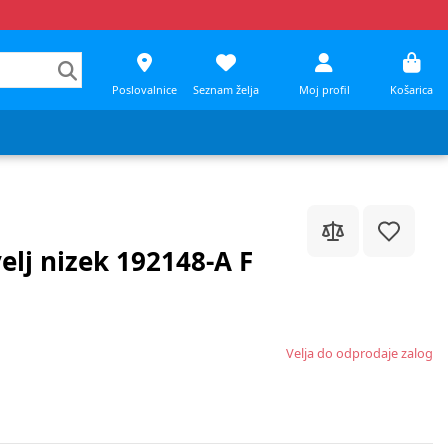
Poslovalnice
Seznam želja
Moj profil
Košarica
elj nizek 192148-A F
Velja do odprodaje zalog