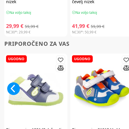
nizek
čevelj nizek
Na voljo takoj
Na voljo takoj
29,99 €
41,99 €
59,99 €
59,99 €
NC30*:
29,99 €
NC30*:
50,99 €
PRIPOROČENO ZA VAS
UGODNO
UGODNO