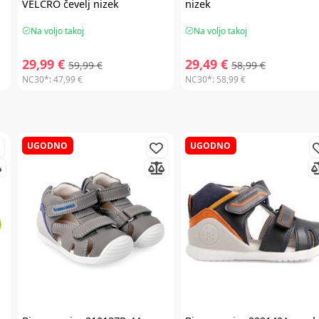
VELCRO čevelj nizek
nizek
Na voljo takoj
Na voljo takoj
29,99 €
29,49 €
59,99 €
58,99 €
NC30*:
47,99 €
NC30*:
58,99 €
UGODNO
UGODNO