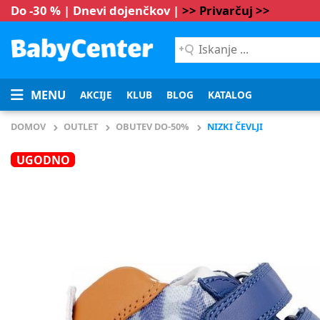
Do -30 % | Dnevi dojenčkov |
>> Privarčuj >>
Iskanje
...
MENU
AKCIJE
KLUB
BLOG
KATALOG
DOMOV
OUTLET
OBUTEV DO-50%
NIZKI ČEVLJI
UGODNO