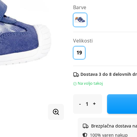
Barve
Velikosti
19
Dostava 3 do 8 delovnih dn
Na voljo takoj
Biomecanics čevelj nizek 19214
Brezplačna dostava n
100% varen nakup