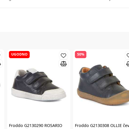
UGODNO
50%
Froddo
G2130290 ROSARIO
Froddo
G2130308 OLLIE čev