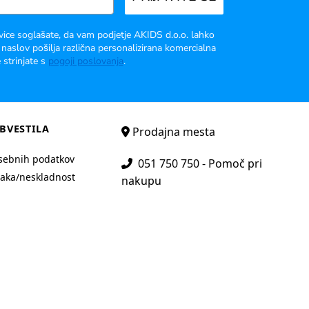
vice soglašate, da vam podjetje AKIDS d.o.o. lahko
 naslov pošilja različna personalizirana komercialna
 strinjate s
pogoji poslovanja
.
BVESTILA
Prodajna mesta
sebnih podatkov
051 750 750 - Pomoč pri
aka/neskladnost
nakupu