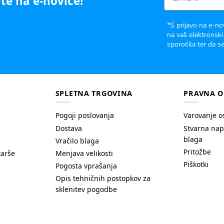
te na e-novice!
*S prijavo na e-no
na vaš elektronski
sporočila ter da se
SPLETNA TRGOVINA
PRAVNA O
Pogoji poslovanja
Varovanje o
Dostava
Stvarna nap
blaga
Vračilo blaga
Pritožbe
tarše
Menjava velikosti
Piškotki
Pogosta vprašanja
Opis tehničnih postopkov za
sklenitev pogodbe