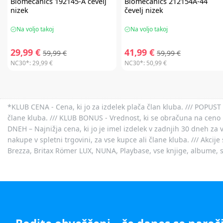
Biomecanics
192145-A čevelj
Biomecanics
212154A-44
nizek
čevelj nizek
Na voljo takoj
Na voljo takoj
29,99 €
41,99 €
59,99 €
59,99 €
NC30*:
29,99 €
NC30*:
50,99 €
*KLUB CENA - Cena, ki jo za izdelek plača član kluba. /// POPUST 
člane kluba. /// KLUB BONUS - Vrednost, ki se obračuna na ceno 
DNEH – Najnižja cena, ki jo je imel izdelek v zadnjih 30 dneh za 
nakupe v spletni trgovini, za vse kupce ali člane kluba. /// Akci
Brezza, Britax Römer LUX, NUNA, Playbase, vse knjige, albume, sl