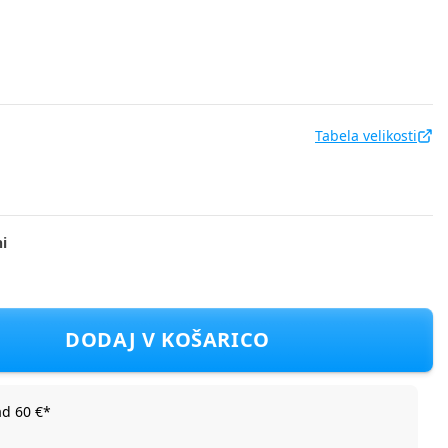
Tabela velikosti
i
8-A F blue 19
DODAJ V KOŠARICO
ad 60 €*