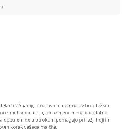
bi
lana v Španiji, iz naravnih materialov brez težkih
eni iz mehkega usnja, oblazinjeni in imajo dodatno
na opetnem delu otrokom pomagajo pri lažji hoji in
hkoten korak vašega malčka.