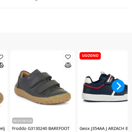
UGODNO
BOSONOGA
elj
Froddo
G3130240 BAREFOOT
Geox
J354AA J ARZACH B. 