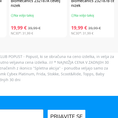
l
Biomecanics
232187A čevelj
Biomecanics
232187B čeve
nizek
nizek
Na voljo takoj
Na voljo takoj
19,99 €
19,99 €
39,99 €
39,99 €
NC30*:
31,99 €
NC30*:
31,99 €
 KLUB POPUST - Popust, ki se obračuna na ceno izdelka, in velja za
nutno veljavna cena izdelka. /// * NAJNIŽJA CENA V ZADNJIH 30
označenih z ikonico "Spletna akcija" - ponudba veljajo samo za
 znamk Cybex Platinum, Frida, Stokke, Scoot&Ride, Topps, Baby
dnjih 30 dni
PRIJAVITE SE