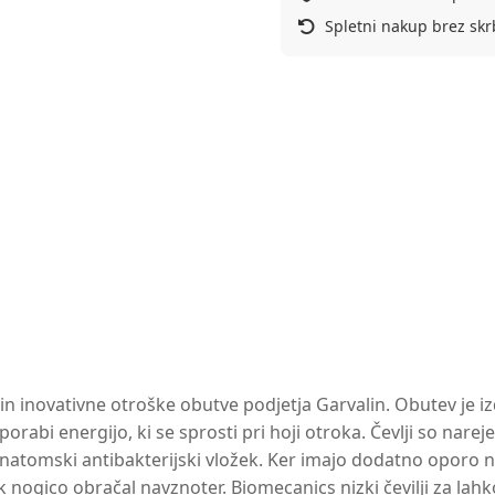
Spletni nakup brez skr
inovativne otroške obutve podjetja Garvalin. Obutev je izde
abi energijo, ki se sprosti pri hoji otroka. Čevlji so narej
v anatomski antibakterijski vložek. Ker imajo dodatno oporo 
ok nogico obračal navznoter. Biomecanics nizki čevilji za la