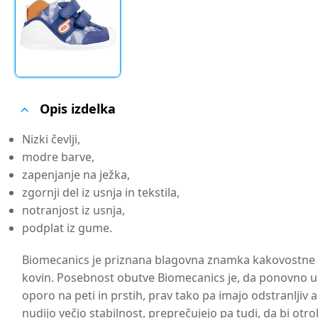
Opis izdelka
Nizki čevlji,
modre barve,
zapenjanje na ježka,
zgornji del iz usnja in tekstila,
notranjost iz usnja,
podplat iz gume.
Biomecanics je priznana blagovna znamka kakovostne in 
kovin. Posebnost obutve Biomecanics je, da ponovno upor
oporo na peti in prstih, prav tako pa imajo odstranlji
nudijo večjo stabilnost, preprečujejo pa tudi, da bi otr