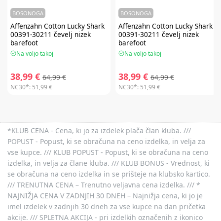
BOSONOGA
BOSONOGA
Affenzahn
Cotton Lucky Shark
Affenzahn
Cotton Lucky Shark
00391-30211 čevelj nizek
00391-30211 čevelj nizek
barefoot
barefoot
Na voljo takoj
Na voljo takoj
38,99 €
38,99 €
64,99 €
64,99 €
NC30*:
51,99 €
NC30*:
51,99 €
*KLUB CENA - Cena, ki jo za izdelek plača član kluba. ///
POPUST - Popust, ki se obračuna na ceno izdelka, in velja za
vse kupce. /// KLUB POPUST - Popust, ki se obračuna na ceno
izdelka, in velja za člane kluba. /// KLUB BONUS - Vrednost, ki
se obračuna na ceno izdelka in se prišteje na klubsko kartico.
/// TRENUTNA CENA – Trenutno veljavna cena izdelka. /// *
NAJNIŽJA CENA V ZADNJIH 30 DNEH – Najnižja cena, ki jo je
imel izdelek v zadnjih 30 dneh za vse kupce na dan pričetka
akcije. /// SPLETNA AKCIJA - pri izdelkih označenih z ikonico