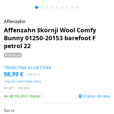
Affenzahn
Affenzahn škornji Wool Comfy
Bunny 01250-20153 barefoot F
petrol 22
BOSONOGA
TRENUTNA KLUB CENA
98,99 €
109,99 €
Velja do odprodaje zalog
NC30*:
109,99 €
Izračun obrokov
Ali od 18,24 € / mesec
Barve