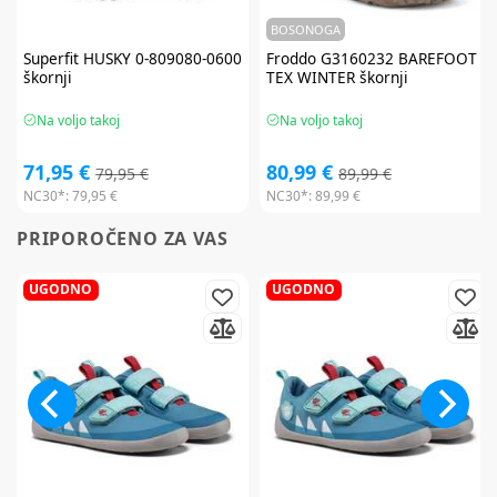
BOSONOGA
Superfit
HUSKY 0-809080-0600
Froddo
G3160232 BAREFOOT
škornji
TEX WINTER škornji
Na voljo takoj
Na voljo takoj
71,95 €
80,99 €
79,95 €
89,99 €
NC30*:
79,95 €
NC30*:
89,99 €
PRIPOROČENO ZA VAS
UGODNO
UGODNO