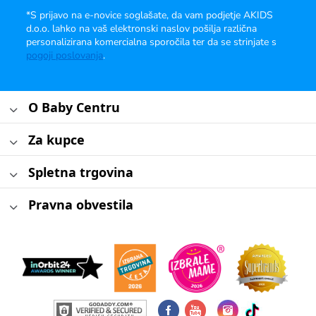
*S prijavo na e-novice soglašate, da vam podjetje AKIDS
d.o.o. lahko na vaš elektronski naslov pošilja različna
personalizirana komercialna sporočila ter da se strinjate s
pogoji poslovanja
.
O Baby Centru
Za kupce
Spletna trgovina
Pravna obvestila