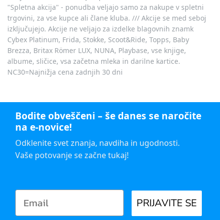
"Spletna akcija" - ponudba veljajo samo za nakupe v spletni
trgovini, za vse kupce ali člane kluba. /// Akcije se med seboj
izključujejo. Akcije ne veljajo za izdelke blagovnih znamk
Cybex Platinum, Frida, Stokke, Scoot&Ride, Topps, Baby
Brezza, Britax Römer LUX, NUNA, Playbase, vse knjige,
albume, sličice, vsa začetna mleka in darilne kartice.
NC30=Najnižja cena zadnjih 30 dni
Bodite obveščeni – še danes se naročite
na e-novice!
Odklenite svet znanja, navdiha in ugodnosti.
Vaše potovanje se začne tukaj!
PRIJAVITE SE