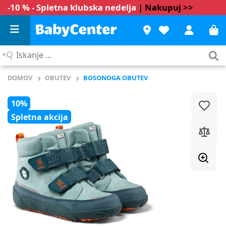
-10 % - Spletna klubska nedelja
| Nakupuj >>
Iskanje
...
DOMOV
OBUTEV
BOSONOGA OBUTEV
10%
Spletna akcija