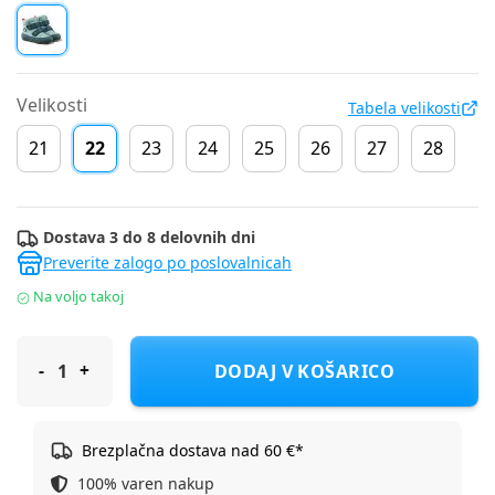
Velikosti
Tabela velikosti
21
22
23
24
25
26
27
28
Dostava 3 do 8 delovnih dni
Preverite zalogo po poslovalnicah
Na voljo takoj
Affenzahn škornji Wool Comfy Bunny 01250-20153 barefoot F pe
DODAJ V KOŠARICO
Brezplačna dostava nad 60 €*
100% varen nakup