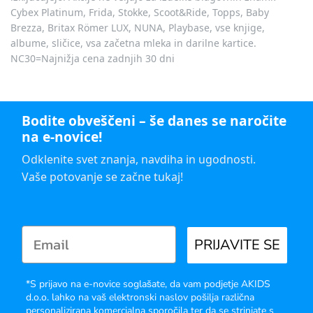
Cybex Platinum, Frida, Stokke, Scoot&Ride, Topps, Baby
Brezza, Britax Römer LUX, NUNA, Playbase, vse knjige,
albume, sličice, vsa začetna mleka in darilne kartice.
NC30=Najnižja cena zadnjih 30 dni
Bodite obveščeni – še danes se naročite
na e-novice!
Odklenite svet znanja, navdiha in ugodnosti.
Vaše potovanje se začne tukaj!
PRIJAVITE SE
*S prijavo na e-novice soglašate, da vam podjetje AKIDS
d.o.o. lahko na vaš elektronski naslov pošilja različna
personalizirana komercialna sporočila ter da se strinjate s