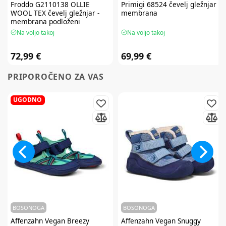
Froddo
G2110138 OLLIE
Primigi
68524 čevelj gležnjar -
WOOL TEX čevelj gležnjar -
membrana
membrana podloženi
Na voljo takoj
Na voljo takoj
72,99 €
69,99 €
PRIPOROČENO ZA VAS
UGODNO
BOSONOGA
BOSONOGA
Affenzahn
Vegan Breezy
Affenzahn
Vegan Snuggy