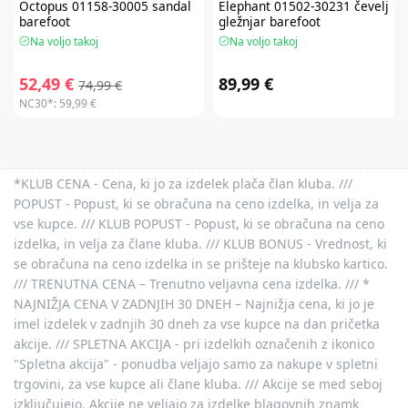
Octopus 01158-30005 sandal
Elephant 01502-30231 čevelj
barefoot
gležnjar barefoot
Na voljo takoj
Na voljo takoj
52,49 €
89,99 €
74,99 €
NC30*:
59,99 €
*KLUB CENA - Cena, ki jo za izdelek plača član kluba. ///
POPUST - Popust, ki se obračuna na ceno izdelka, in velja za
vse kupce. /// KLUB POPUST - Popust, ki se obračuna na ceno
izdelka, in velja za člane kluba. /// KLUB BONUS - Vrednost, ki
se obračuna na ceno izdelka in se prišteje na klubsko kartico.
/// TRENUTNA CENA – Trenutno veljavna cena izdelka. /// *
NAJNIŽJA CENA V ZADNJIH 30 DNEH – Najnižja cena, ki jo je
imel izdelek v zadnjih 30 dneh za vse kupce na dan pričetka
akcije. /// SPLETNA AKCIJA - pri izdelkih označenih z ikonico
"Spletna akcija" - ponudba veljajo samo za nakupe v spletni
trgovini, za vse kupce ali člane kluba. /// Akcije se med seboj
izključujejo. Akcije ne veljajo za izdelke blagovnih znamk