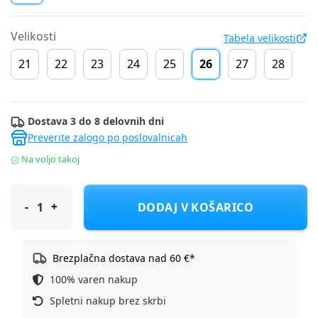
Velikosti
Tabela velikosti
21
22
23
24
25
26
27
28
Dostava 3 do 8 delovnih dni
Preverite zalogo po poslovalnicah
Na voljo takoj
Affenzahn čevelj gležnjar Leather Friendy Shark 01488-30211 ba
DODAJ V KOŠARICO
Brezplačna dostava nad 60 €*
100% varen nakup
Spletni nakup brez skrbi