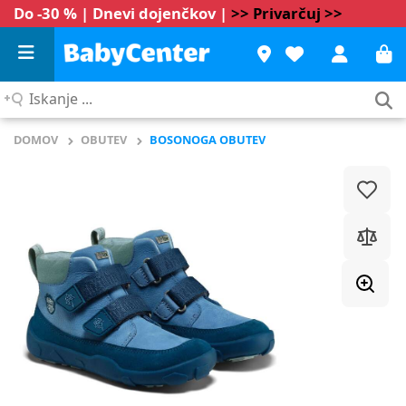
Do -30 % | Dnevi dojenčkov |
>> Privarčuj >>
Iskanje
...
DOMOV
OBUTEV
BOSONOGA OBUTEV