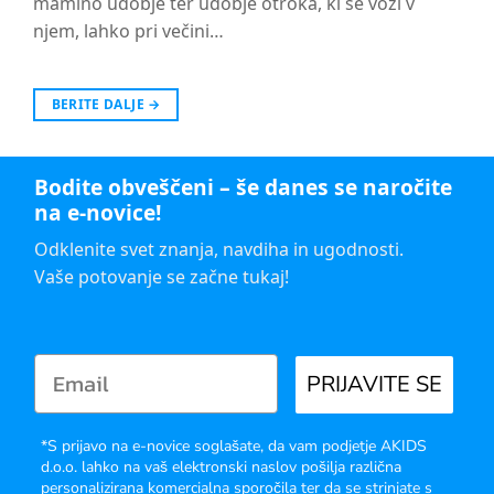
mamino udobje ter udobje otroka, ki se vozi v
njem, lahko pri večini…
BERITE DALJE
→
Bodite obveščeni – še danes se naročite
na e-novice!
Odklenite svet znanja, navdiha in ugodnosti.
Vaše potovanje se začne tukaj!
PRIJAVITE SE
*S prijavo na e-novice soglašate, da vam podjetje AKIDS
d.o.o. lahko na vaš elektronski naslov pošilja različna
personalizirana komercialna sporočila ter da se strinjate s