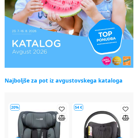
Najboljše za pot iz avgustovskega kataloga
54 €
64 €