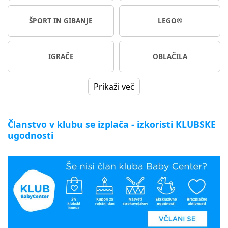
ŠPORT IN GIBANJE
LEGO®
IGRAČE
OBLAČILA
Prikaži več
Članstvo v klubu se izplača - izkoristi KLUBSKE
ugodnosti