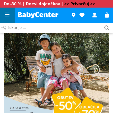
Do -30 % | Dnevi dojenčkov |
>> Privarčuj >>
Iskanje
...