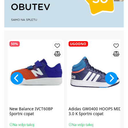
50%
UGODNO
2
New Balance IVCT60BP
Adidas GW0400 HOOPS MID
športni copat
3.0 K športni copat
Na voljo takoj
Na voljo takoj