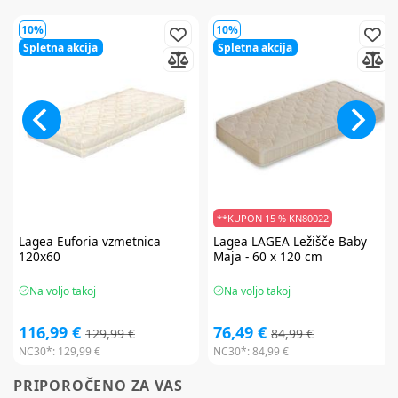
10%
10%
Spletna akcija
Spletna akcija
**KUPON 15 % KN80022
Lagea
Euforia vzmetnica
Lagea
LAGEA Ležišče Baby
120x60
Maja - 60 x 120 cm
Na voljo takoj
Na voljo takoj
116,99 €
76,49 €
129,99 €
84,99 €
NC30*:
129,99 €
NC30*:
84,99 €
PRIPOROČENO ZA VAS