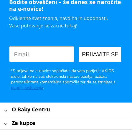
Bodite obveščeni – še danes se naročite
na e-novice!
Odklenite svet znanja, navdiha in ugodnosti.
Vaše potovanje se začne tukaj!
PRIJAVITE SE
*S prijavo na e-novice soglašate, da vam podjetje AKIDS
d.o.o. lahko na vaš elektronski naslov pošilja različna
personalizirana komercialna sporočila ter da se strinjate s
pogoji poslovanja
.
O Baby Centru
Za kupce