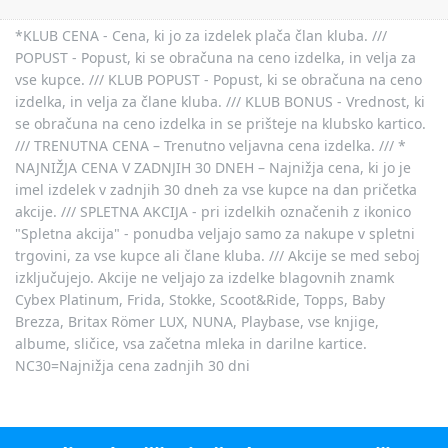
*KLUB CENA - Cena, ki jo za izdelek plača član kluba. ///
POPUST - Popust, ki se obračuna na ceno izdelka, in velja za
vse kupce. /// KLUB POPUST - Popust, ki se obračuna na ceno
izdelka, in velja za člane kluba. /// KLUB BONUS - Vrednost, ki
se obračuna na ceno izdelka in se prišteje na klubsko kartico.
/// TRENUTNA CENA – Trenutno veljavna cena izdelka. /// *
NAJNIŽJA CENA V ZADNJIH 30 DNEH – Najnižja cena, ki jo je
imel izdelek v zadnjih 30 dneh za vse kupce na dan pričetka
akcije. /// SPLETNA AKCIJA - pri izdelkih označenih z ikonico
"Spletna akcija" - ponudba veljajo samo za nakupe v spletni
trgovini, za vse kupce ali člane kluba. /// Akcije se med seboj
izključujejo. Akcije ne veljajo za izdelke blagovnih znamk
Cybex Platinum, Frida, Stokke, Scoot&Ride, Topps, Baby
Brezza, Britax Römer LUX, NUNA, Playbase, vse knjige,
albume, sličice, vsa začetna mleka in darilne kartice.
NC30=Najnižja cena zadnjih 30 dni