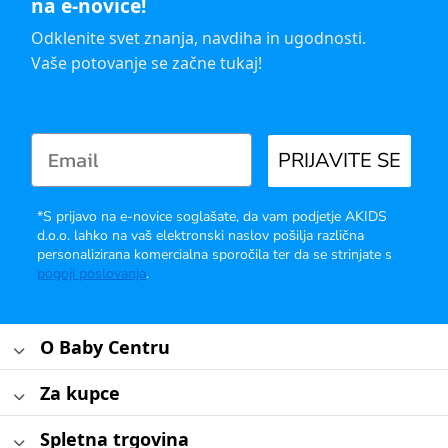
na e-novice!
Odklenite svet znanja, navdiha in ugodnosti.
Vaše potovanje se začne tukaj!
PRIJAVITE SE
*S prijavo na e-novice soglašate, da vam podjetje AKIDS
d.o.o. lahko na vaš elektronski naslov pošilja različna
personalizirana komercialna sporočila ter da se strinjate s
pogoji poslovanja
.
O Baby Centru
Za kupce
Spletna trgovina