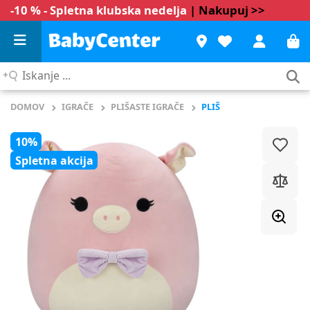
-10 % - Spletna klubska nedelja
| Nakupuj >>
Iskanje
...
DOMOV
IGRAČE
PLIŠASTE IGRAČE
PLIŠ
10%
Spletna akcija