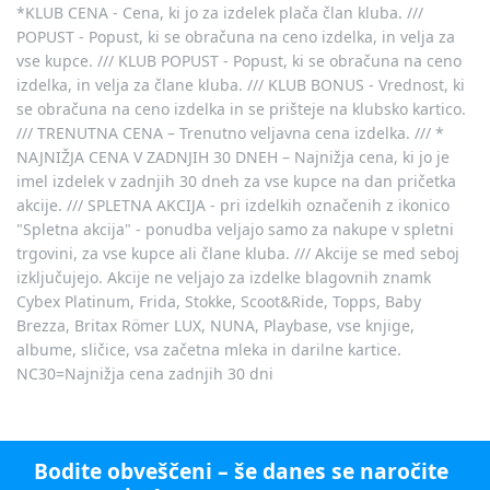
*KLUB CENA - Cena, ki jo za izdelek plača član kluba. ///
POPUST - Popust, ki se obračuna na ceno izdelka, in velja za
vse kupce. /// KLUB POPUST - Popust, ki se obračuna na ceno
izdelka, in velja za člane kluba. /// KLUB BONUS - Vrednost, ki
se obračuna na ceno izdelka in se prišteje na klubsko kartico.
/// TRENUTNA CENA – Trenutno veljavna cena izdelka. /// *
NAJNIŽJA CENA V ZADNJIH 30 DNEH – Najnižja cena, ki jo je
imel izdelek v zadnjih 30 dneh za vse kupce na dan pričetka
akcije. /// SPLETNA AKCIJA - pri izdelkih označenih z ikonico
"Spletna akcija" - ponudba veljajo samo za nakupe v spletni
trgovini, za vse kupce ali člane kluba. /// Akcije se med seboj
izključujejo. Akcije ne veljajo za izdelke blagovnih znamk
Cybex Platinum, Frida, Stokke, Scoot&Ride, Topps, Baby
Brezza, Britax Römer LUX, NUNA, Playbase, vse knjige,
albume, sličice, vsa začetna mleka in darilne kartice.
NC30=Najnižja cena zadnjih 30 dni
Bodite obveščeni – še danes se naročite