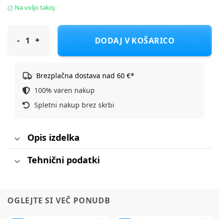
Na voljo takoj
Squishmallows Hettie, prikupen roza pujsek z vijoličnim metul
DODAJ V KOŠARICO
Brezplačna dostava nad 60 €*
100% varen nakup
Spletni nakup brez skrbi
Opis izdelka
Tehnični podatki
OGLEJTE SI VEČ PONUDB