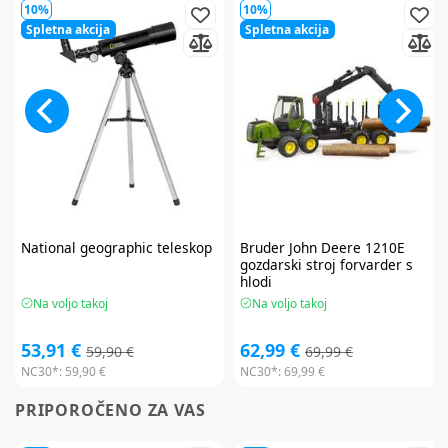
10%
10%
Spletna akcija
Spletna akcija
National geographic
teleskop
Bruder
John Deere 1210E
gozdarski stroj forvarder s
hlodi
Na voljo takoj
Na voljo takoj
53,91 €
62,99 €
59,90 €
69,99 €
NC30*:
59,90 €
NC30*:
69,99 €
PRIPOROČENO ZA VAS