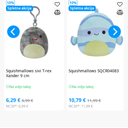
10%
10%
Spletna akcija
Spletna akcija
Squishmallows
sivi T-rex
Squishmallows
SQCR04083
Xander 9 cm
Na voljo takoj
Na voljo takoj
6,29 €
10,79 €
6,99 €
11,99 €
NC30*:
6,99 €
NC30*:
11,99 €