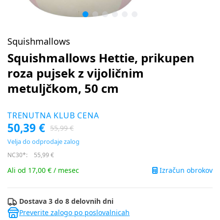
Squishmallows
Squishmallows Hettie, prikupen
roza pujsek z vijoličnim
metuljčkom, 50 cm
TRENUTNA KLUB CENA
50,39 €
55,99 €
Velja do odprodaje zalog
NC30*:
55,99 €
Izračun obrokov
Ali od 17,00 € / mesec
Dostava 3 do 8 delovnih dni
Preverite zalogo po poslovalnicah