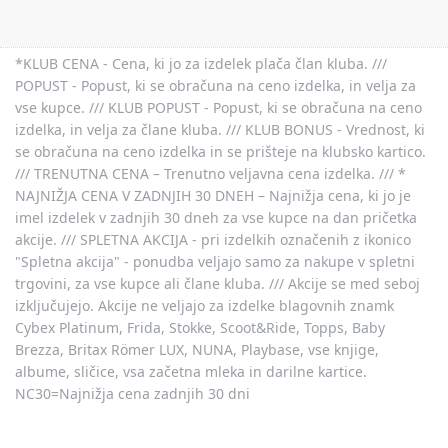
*KLUB CENA - Cena, ki jo za izdelek plača član kluba. ///
POPUST - Popust, ki se obračuna na ceno izdelka, in velja za
vse kupce. /// KLUB POPUST - Popust, ki se obračuna na ceno
izdelka, in velja za člane kluba. /// KLUB BONUS - Vrednost, ki
se obračuna na ceno izdelka in se prišteje na klubsko kartico.
/// TRENUTNA CENA – Trenutno veljavna cena izdelka. /// *
NAJNIŽJA CENA V ZADNJIH 30 DNEH – Najnižja cena, ki jo je
imel izdelek v zadnjih 30 dneh za vse kupce na dan pričetka
akcije. /// SPLETNA AKCIJA - pri izdelkih označenih z ikonico
"Spletna akcija" - ponudba veljajo samo za nakupe v spletni
trgovini, za vse kupce ali člane kluba. /// Akcije se med seboj
izključujejo. Akcije ne veljajo za izdelke blagovnih znamk
Cybex Platinum, Frida, Stokke, Scoot&Ride, Topps, Baby
Brezza, Britax Römer LUX, NUNA, Playbase, vse knjige,
albume, sličice, vsa začetna mleka in darilne kartice.
NC30=Najnižja cena zadnjih 30 dni