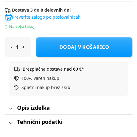
Dostava 3 do 8 delovnih dni
Preverite zalogo po poslovalnicah
Na voljo takoj
Snow Monkey termo steklenička Kids 530 ml lila
DODAJ V KOŠARICO
Brezplačna dostava nad 60 €*
100% varen nakup
Spletni nakup brez skrbi
Opis izdelka
Tehnični podatki