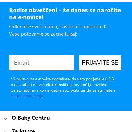
Bodite obveščeni – še danes se naročite
na e-novice!
Odklenite svet znanja, navdiha in ugodnosti.
Vaše potovanje se začne tukaj!
PRIJAVITE SE
*S prijavo na e-novice soglašate, da vam podjetje AKIDS
d.o.o. lahko na vaš elektronski naslov pošilja različna
personalizirana komercialna sporočila ter da se strinjate s
pogoji poslovanja
.
O Baby Centru
Za kupce