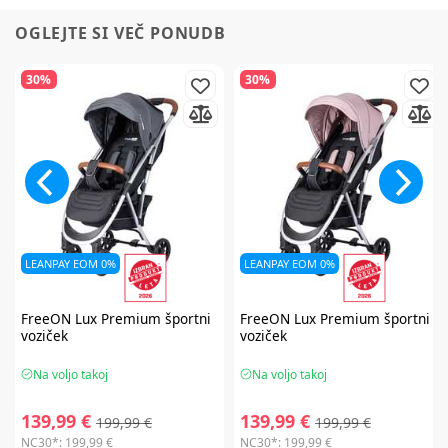
OGLEJTE SI VEČ PONUDB
30%
30%
LEANPAY EOM 0%
LEANPAY EOM 0%
FreeON
Lux Premium športni
FreeON
Lux Premium športni
voziček
voziček
Na voljo takoj
Na voljo takoj
139,99 €
139,99 €
199,99 €
199,99 €
NC30*:
199,99 €
NC30*:
199,99 €