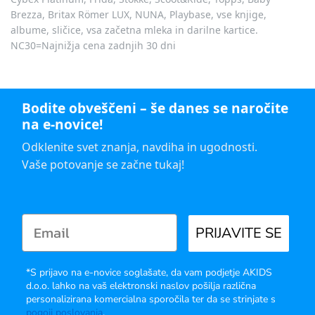
Brezza, Britax Römer LUX, NUNA, Playbase, vse knjige,
albume, sličice, vsa začetna mleka in darilne kartice.
NC30=Najnižja cena zadnjih 30 dni
Bodite obveščeni – še danes se naročite
na e-novice!
Odklenite svet znanja, navdiha in ugodnosti.
Vaše potovanje se začne tukaj!
PRIJAVITE SE
*S prijavo na e-novice soglašate, da vam podjetje AKIDS
d.o.o. lahko na vaš elektronski naslov pošilja različna
personalizirana komercialna sporočila ter da se strinjate s
pogoji poslovanja
.