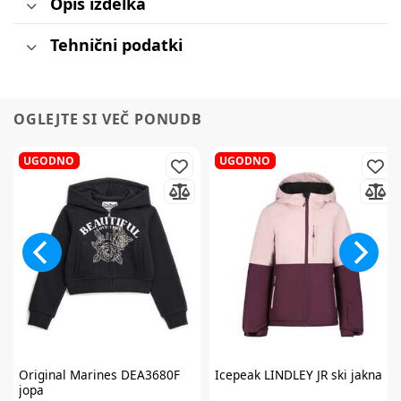
Opis izdelka
Tehnični podatki
OGLEJTE SI VEČ PONUDB
UGODNO
UGODNO
Original Marines
DEA3680F
Icepeak
LINDLEY JR ski jakna
jopa