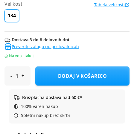
Velikosti
Tabela velikosti
134
Dostava 3 do 8 delovnih dni
Preverite zalogo po poslovalnicah
Na voljo takoj
Original Marines pulover DR DFA3528F D Črna 134
DODAJ V KOŠARICO
Brezplačna dostava nad 60 €*
100% varen nakup
Spletni nakup brez skrbi