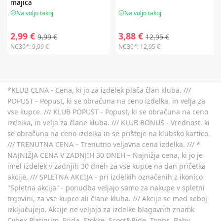
majica
Na voljo takoj
Na voljo takoj
2,99 €
3,88 €
9,99 €
12,95 €
NC30*:
9,99 €
NC30*:
12,95 €
*KLUB CENA - Cena, ki jo za izdelek plača član kluba. ///
POPUST - Popust, ki se obračuna na ceno izdelka, in velja za
vse kupce. /// KLUB POPUST - Popust, ki se obračuna na ceno
izdelka, in velja za člane kluba. /// KLUB BONUS - Vrednost, ki
se obračuna na ceno izdelka in se prišteje na klubsko kartico.
/// TRENUTNA CENA – Trenutno veljavna cena izdelka. /// *
NAJNIŽJA CENA V ZADNJIH 30 DNEH – Najnižja cena, ki jo je
imel izdelek v zadnjih 30 dneh za vse kupce na dan pričetka
akcije. /// SPLETNA AKCIJA - pri izdelkih označenih z ikonico
"Spletna akcija" - ponudba veljajo samo za nakupe v spletni
trgovini, za vse kupce ali člane kluba. /// Akcije se med seboj
izključujejo. Akcije ne veljajo za izdelke blagovnih znamk
Cybex Platinum, Frida, Stokke, Scoot&Ride, Topps, Baby