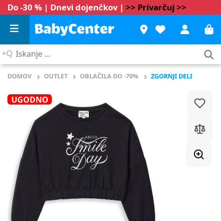
Do -30 % | Dnevi dojenčkov |
>> Privarčuj >>
Iskanje
...
DOMOV
OUTLET
OBLAČILA DO -70%
ZGORNJI DELI
UGODNO