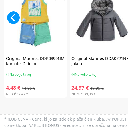
Original Marines
DDP0399NM
Original Marines
DDA0721N
komplet 2 delni
jakna
Na voljo takoj
Na voljo takoj
4,48 €
24,97 €
14,95 €
49,95 €
NC30*:
7,47 €
NC30*:
39,96 €
*KLUB CENA - Cena, ki jo za izdelek plača član kluba. /// POPUST 
člane kluba. /// KLUB BONUS - Vrednost, ki se obračuna na ceno 