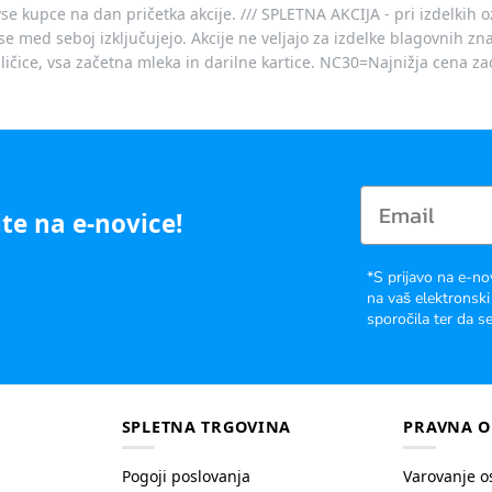
vse kupce na dan pričetka akcije. /// SPLETNA AKCIJA - pri izdelkih 
je se med seboj izključujejo. Akcije ne veljajo za izdelke blagovnih
ičice, vsa začetna mleka in darilne kartice. NC30=Najnižja cena za
te na e-novice!
*S prijavo na e-no
na vaš elektronski
sporočila ter da se
SPLETNA TRGOVINA
PRAVNA O
Pogoji poslovanja
Varovanje o