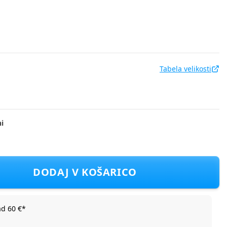
Tabela velikosti
i
DEP0238NM F Večbarvno 74
DODAJ V KOŠARICO
ad 60 €*