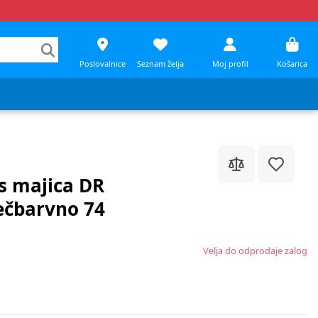
Poslovalnice
Seznam želja
Moj profil
Košarica
s majica DR
čbarvno 74
Velja do odprodaje zalog