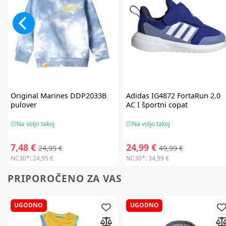
Original Marines
DDP2033B
Adidas
IG4872 FortaRun 2.0
pulover
AC I športni copat
Na voljo takoj
Na voljo takoj
7,48 €
24,99 €
24,95 €
49,99 €
NC30*:
24,95 €
NC30*:
34,99 €
PRIPOROČENO ZA VAS
UGODNO
UGODNO