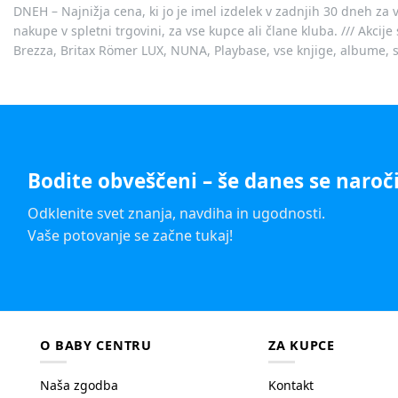
DNEH – Najnižja cena, ki jo je imel izdelek v zadnjih 30 dneh za 
nakupe v spletni trgovini, za vse kupce ali člane kluba. /// Akci
Brezza, Britax Römer LUX, NUNA, Playbase, vse knjige, albume, sl
Bodite obveščeni – še danes se naroči
Odklenite svet znanja, navdiha in ugodnosti.
Vaše potovanje se začne tukaj!
O BABY CENTRU
ZA KUPCE
Naša zgodba
Kontakt