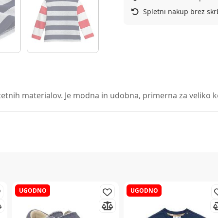
Spletni nakup brez skr
etnih materialov. Je modna in udobna, primerna za veliko kom
UGODNO
UGODNO