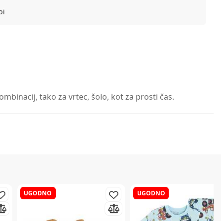
bi
binacij, tako za vrtec, šolo, kot za prosti čas.
UGODNO
UGODNO