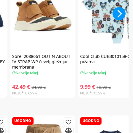
Sorel
2088661 OUT N ABOUT
Cool Club
CUB3010158-00
EY
IV STRAP WP čevelj gležnjar -
pižama
membrana
Na voljo takoj
Na voljo takoj
42,49 €
9,99 €
84,99 €
19,99 €
NC30*:
67,99 €
NC30*:
15,99 €
UGODNO
UGODNO