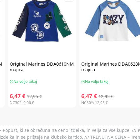
M
Original Marines
DDA0610NM
Original Marines
DDA0628
majica
majica
Na voljo takoj
Na voljo takoj
6,47 €
6,47 €
12,95 €
12,95 €
NC30*:
9,06 €
NC30*:
12,95 €
- Popust, ki se obračuna na ceno izdelka, in velja za vse kupce. ///
izdelka in se prišteje na klubsko kartico. /// TRENUTNA CENA – Tre