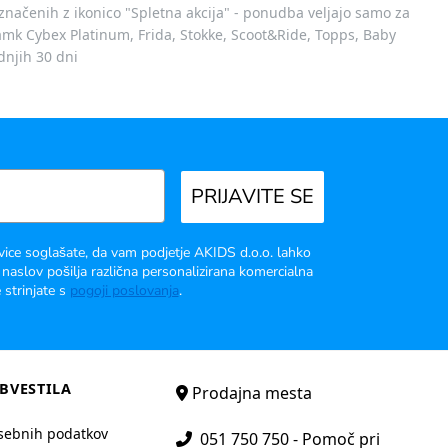
označenih z ikonico "Spletna akcija" - ponudba veljajo samo za
 znamk Cybex Platinum, Frida, Stokke, Scoot&Ride, Topps, Baby
dnjih 30 dni
PRIJAVITE SE
vice soglašate, da vam podjetje AKIDS d.o.o. lahko
 naslov pošilja različna personalizirana komercialna
 strinjate s
pogoji poslovanja
.
BVESTILA
Prodajna mesta
sebnih podatkov
051 750 750 - Pomoč pri