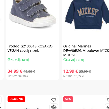
Froddo
G2130318 ROSARIO
Original Marines
VEGAN čevelj nizek
DEAV0639NM pulover MICK
MOUSE
Na voljo takoj
Na voljo takoj
34,99 €
12,99 €
49,99 €
25,99 €
NC30*:
39,99 €
NC30*:
20,79 €
UGODNO
50%