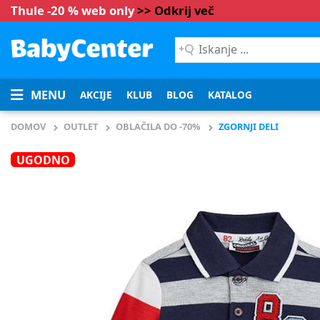
Thule -20 % web only
>> Odkrij več
Iskanje
...
MENU
AKCIJE
KLUB
BLOG
KATALOG
DOMOV
OUTLET
OBLAČILA DO -70%
ZGORNJI DELI
UGODNO