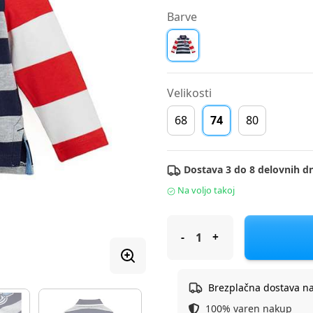
Barve
Velikosti
68
74
80
Dostava 3 do 8 delovnih dn
Na voljo takoj
Original Marines majica DR 
Brezplačna dostava n
100% varen nakup