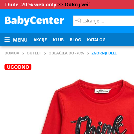
Thule -20 % web only
>> Odkrij več
Iskanje
...
MENU
AKCIJE
KLUB
BLOG
KATALOG
DOMOV
OUTLET
OBLAČILA DO -70%
ZGORNJI DELI
UGODNO