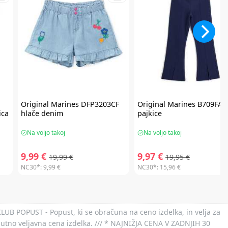
Original Marines
DFP3203CF
Original Marines
B709FA
ica
hlače denim
pajkice
Na voljo takoj
Na voljo takoj
9,99 €
9,97 €
19,99 €
19,95 €
NC30*:
9,99 €
NC30*:
15,96 €
 KLUB POPUST - Popust, ki se obračuna na ceno izdelka, in velja za
nutno veljavna cena izdelka. /// * NAJNIŽJA CENA V ZADNJIH 30