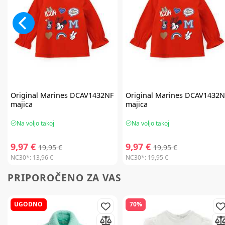
Original Marines
DCAV1432NF
Original Marines
DCAV1432N
majica
majica
Na voljo takoj
Na voljo takoj
9,97 €
9,97 €
19,95 €
19,95 €
NC30*:
13,96 €
NC30*:
19,95 €
PRIPOROČENO ZA VAS
UGODNO
70%