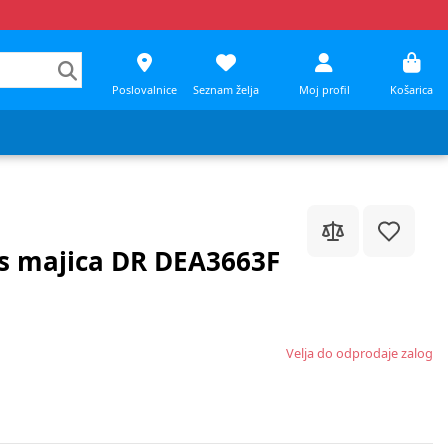
Poslovalnice
Seznam želja
Moj profil
Košarica
es majica DR DEA3663F
Velja do odprodaje zalog