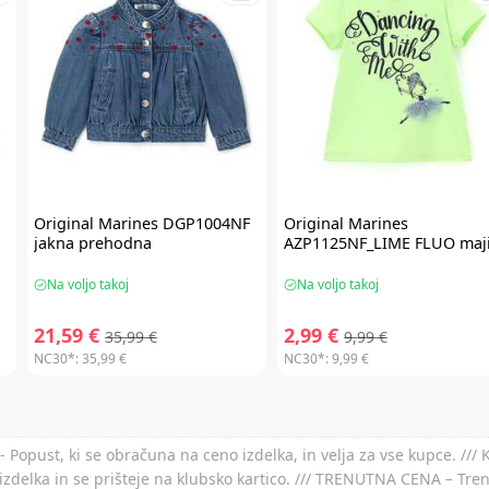
Original Marines
DGP1004NF
Original Marines
jakna prehodna
AZP1125NF_LIME FLUO maj
Na voljo takoj
Na voljo takoj
21,59 €
2,99 €
35,99 €
9,99 €
NC30*:
35,99 €
NC30*:
9,99 €
- Popust, ki se obračuna na ceno izdelka, in velja za vse kupce. ///
izdelka in se prišteje na klubsko kartico. /// TRENUTNA CENA – Tre