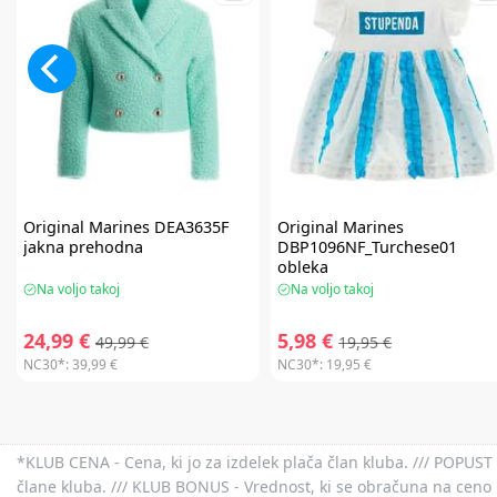
Original Marines
DEA3635F
Original Marines
jakna prehodna
DBP1096NF_Turchese01
obleka
Na voljo takoj
Na voljo takoj
24,99 €
5,98 €
49,99 €
19,95 €
NC30*:
39,99 €
NC30*:
19,95 €
*KLUB CENA - Cena, ki jo za izdelek plača član kluba. /// POPUST 
člane kluba. /// KLUB BONUS - Vrednost, ki se obračuna na ceno 