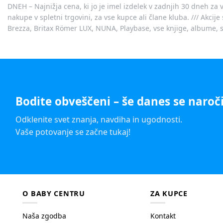
DNEH – Najnižja cena, ki jo je imel izdelek v zadnjih 30 dneh za 
nakupe v spletni trgovini, za vse kupce ali člane kluba. /// Akci
Brezza, Britax Römer LUX, NUNA, Playbase, vse knjige, albume, sl
Bodite obveščeni – še danes se naroči
Odklenite svet znanja, navdiha in ugodnosti.
Vaše potovanje se začne tukaj!
O BABY CENTRU
ZA KUPCE
Naša zgodba
Kontakt