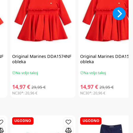
NF
Original Marines
DDA1574NF
Original Marines
DDA157
obleka
obleka
Na voljo takoj
Na voljo takoj
14,97 €
14,97 €
29,95 €
29,95 €
NC30*:
20,96 €
NC30*:
20,96 €
UGODNO
UGODNO