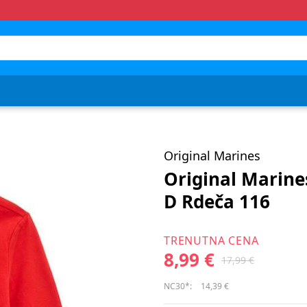
Original Marines
Original Marin
D Rdeča 116
TRENUTNA CENA
8,99 €
17,99 €
NC30*:
14,39 €