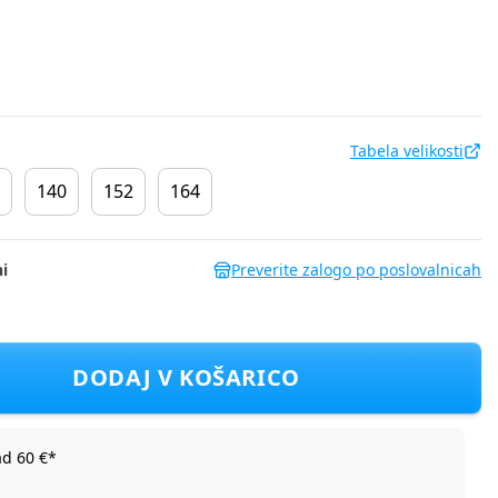
Tabela velikosti
140
152
164
i
Preverite zalogo po poslovalnicah
EA3663F D Rdeča 116
DODAJ V KOŠARICO
ad 60 €*