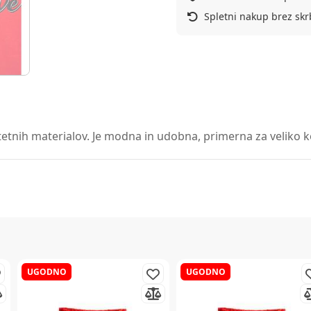
Spletni nakup brez skr
etnih materialov. Je modna in udobna, primerna za veliko kom
UGODNO
UGODNO