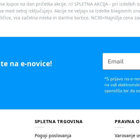
vse kupce na dan pričetka akcije. /// SPLETNA AKCIJA - pri izdelkih 
je se med seboj izključujejo. Akcije ne veljajo za izdelke blagovnih
ičice, vsa začetna mleka in darilne kartice. NC30=Najnižja cena za
te na e-novice!
*S prijavo na e-no
na vaš elektronski
sporočila ter da se
SPLETNA TRGOVINA
PRAVNA O
Pogoji poslovanja
Varovanje o