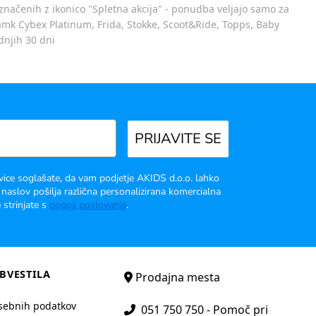
označenih z ikonico "Spletna akcija" - ponudba veljajo samo za
 znamk Cybex Platinum, Frida, Stokke, Scoot&Ride, Topps, Baby
dnjih 30 dni
PRIJAVITE SE
vice soglašate, da vam podjetje AKIDS d.o.o. lahko
 naslov pošilja različna personalizirana komercialna
 strinjate s
pogoji poslovanja
.
BVESTILA
Prodajna mesta
sebnih podatkov
051 750 750 - Pomoč pri