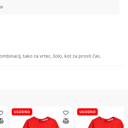
bi
binacij, tako za vrtec, šolo, kot za prosti čas.
UGODNO
UGODNO