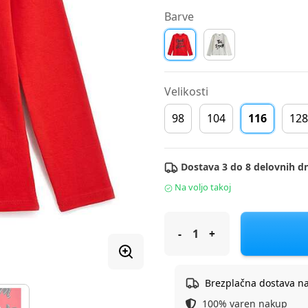
Barve
Velikosti
98
104
116
128
Dostava 3 do 8 delovnih dn
Na voljo takoj
Original Marines majica DR D
Brezplačna dostava n
100% varen nakup