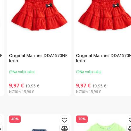
F
Original Marines
DDA1570NF
Original Marines
DDA1570
krilo
krilo
Na voljo takoj
Na voljo takoj
9,97 €
9,97 €
19,95 €
19,95 €
NC30*:
15,96 €
NC30*:
15,96 €
40%
70%