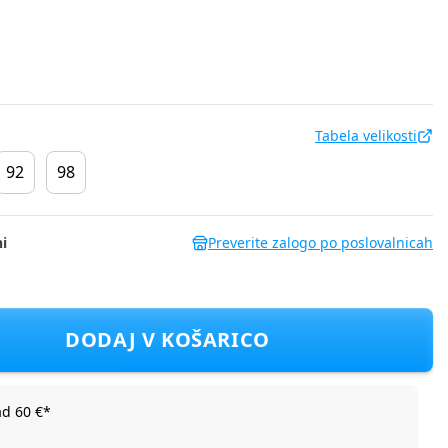
Tabela velikosti
92
98
i
Preverite zalogo po poslovalnicah
EA1491NF D Rjava 68
DODAJ V KOŠARICO
ad 60 €*