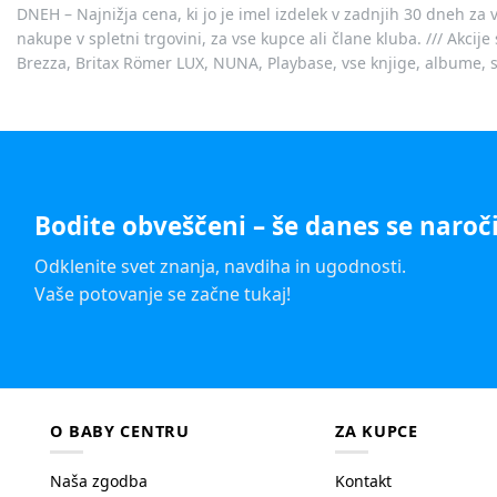
DNEH – Najnižja cena, ki jo je imel izdelek v zadnjih 30 dneh za 
nakupe v spletni trgovini, za vse kupce ali člane kluba. /// Akci
Brezza, Britax Römer LUX, NUNA, Playbase, vse knjige, albume, sl
Bodite obveščeni – še danes se naroči
Odklenite svet znanja, navdiha in ugodnosti.
Vaše potovanje se začne tukaj!
O BABY CENTRU
ZA KUPCE
Naša zgodba
Kontakt