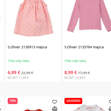
S.Oliver
2130913 majica
S.Oliver
2133764 majica
Na voljo takoj
Na voljo takoj
6,89 €
8,99 €
22,99 €
17,99 €
NC30*:
11,49 €
NC30*:
14,39 €
70%
UGODNO