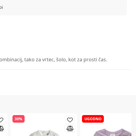
bi
binacij, tako za vrtec, šolo, kot za prosti čas.
30%
UGODNO