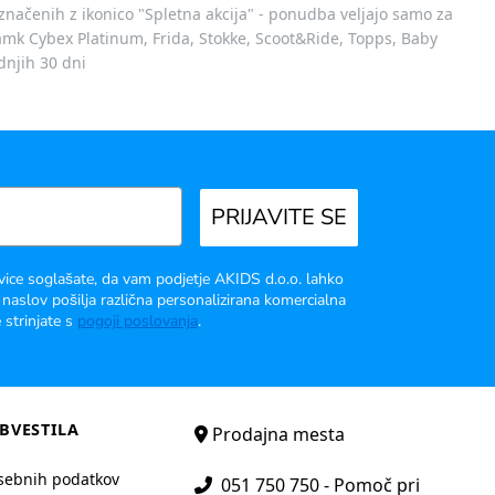
označenih z ikonico "Spletna akcija" - ponudba veljajo samo za
 znamk Cybex Platinum, Frida, Stokke, Scoot&Ride, Topps, Baby
dnjih 30 dni
PRIJAVITE SE
vice soglašate, da vam podjetje AKIDS d.o.o. lahko
 naslov pošilja različna personalizirana komercialna
 strinjate s
pogoji poslovanja
.
BVESTILA
Prodajna mesta
sebnih podatkov
051 750 750 - Pomoč pri