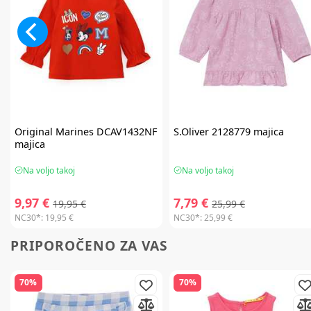
Original Marines
DCAV1432NF
S.Oliver
2128779 majica
majica
Na voljo takoj
Na voljo takoj
9,97 €
7,79 €
19,95 €
25,99 €
NC30*:
19,95 €
NC30*:
25,99 €
PRIPOROČENO ZA VAS
70%
70%