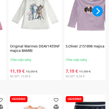
Original Marines
DEAV1455NF
S.Oliver
2151896 majica
majica BAMBI
Na voljo takoj
Na voljo takoj
11,19 €
7,19 €
15,99 €
11,99 €
NC30*:
15,99 €
NC30*:
9,59 €
UGODNO
UGODNO