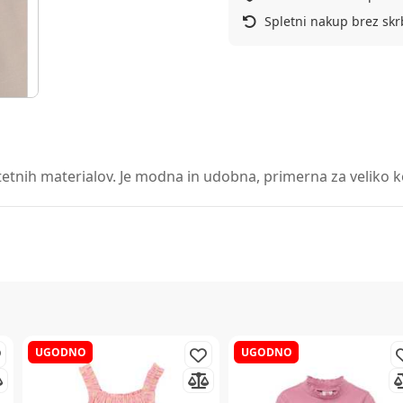
Spletni nakup brez skr
etnih materialov. Je modna in udobna, primerna za veliko kom
UGODNO
UGODNO