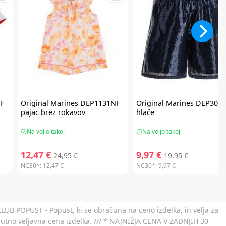
F
Original Marines
DEP1131NF
Original Marines
DEP3026
pajac brez rokavov
hlače
Na voljo takoj
Na voljo takoj
12,47 €
9,97 €
24,95 €
19,95 €
NC30*:
12,47 €
NC30*:
9,97 €
 KLUB POPUST - Popust, ki se obračuna na ceno izdelka, in velja za
nutno veljavna cena izdelka. /// * NAJNIŽJA CENA V ZADNJIH 30