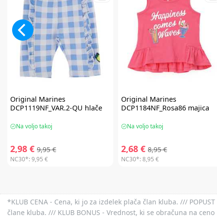
Original Marines
Original Marines
DCP1119NF_VAR.2-QU hlače
DCP1184NF_Rosa86 majica
Na voljo takoj
Na voljo takoj
2,98 €
2,68 €
9,95 €
8,95 €
NC30*:
9,95 €
NC30*:
8,95 €
*KLUB CENA - Cena, ki jo za izdelek plača član kluba. /// POPUST 
člane kluba. /// KLUB BONUS - Vrednost, ki se obračuna na ceno 