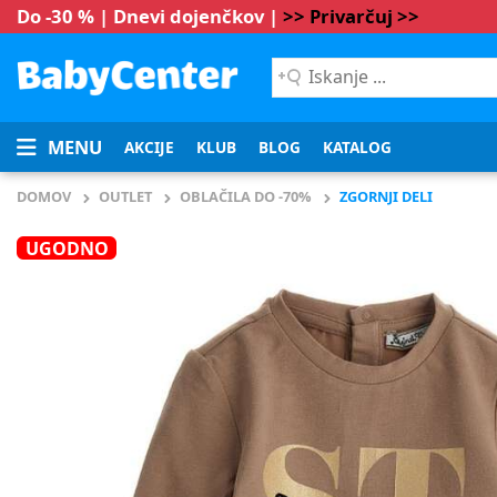
Do -30 % | Dnevi dojenčkov |
>> Privarčuj >>
Iskanje
...
MENU
AKCIJE
KLUB
BLOG
KATALOG
DOMOV
OUTLET
OBLAČILA DO -70%
ZGORNJI DELI
UGODNO