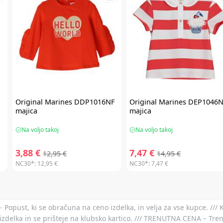
Original Marines
DDP1016NF
Original Marines
DEP1046N
majica
majica
Na voljo takoj
Na voljo takoj
3,88 €
7,47 €
12,95 €
14,95 €
NC30*:
12,95 €
NC30*:
7,47 €
- Popust, ki se obračuna na ceno izdelka, in velja za vse kupce. ///
izdelka in se prišteje na klubsko kartico. /// TRENUTNA CENA – Tre