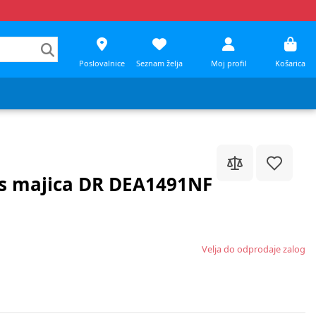
Poslovalnice
Seznam želja
Moj profil
Košarica
es majica DR DEA1491NF
Velja do odprodaje zalog