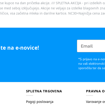
vse kupce na dan pričetka akcije. /// SPLETNA AKCIJA - pri izdelkih 
je se med seboj izključujejo. Akcije ne veljajo za izdelke blagovnih
ičice, vsa začetna mleka in darilne kartice. NC30=Najnižja cena za
te na e-novice!
*S prijavo na e-no
na vaš elektronski
sporočila ter da se
SPLETNA TRGOVINA
PRAVNA O
Pogoji poslovanja
Varovanje o