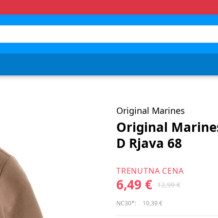
Original Marines
Original Marin
D Rjava 68
TRENUTNA CENA
6,49 €
12,99 €
NC30*:
10,39 €