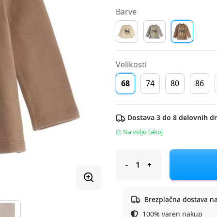
Barve
Velikosti
68
74
80
86
Dostava 3 do 8 delovnih dn
Na voljo takoj
Original Marines majica DR D
Brezplačna dostava n
100% varen nakup