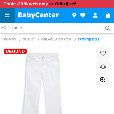
Thule -20 % web only
>> Odkrij več
Iskanje
...
DOMOV
OUTLET
OBLAČILA DO -70%
SPODNJI DELI
UGODNO