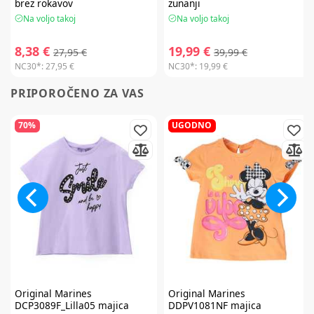
brez rokavov
zunanji
Na voljo takoj
Na voljo takoj
8,38 €
19,99 €
27,95 €
39,99 €
NC30*:
27,95 €
NC30*:
19,99 €
PRIPOROČENO ZA VAS
70%
UGODNO
Original Marines
Original Marines
DCP3089F_Lilla05 majica
DDPV1081NF majica