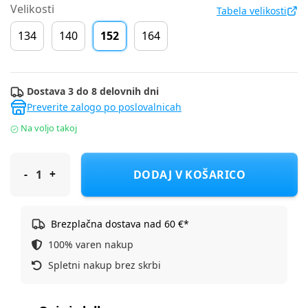
Velikosti
Tabela velikosti
134
140
152
164
Dostava 3 do 8 delovnih dni
Preverite zalogo po poslovalnicah
Na voljo takoj
Original Marines hlače DH DFP5213YF D Bela 152
DODAJ V KOŠARICO
Brezplačna dostava nad 60 €*
100% varen nakup
Spletni nakup brez skrbi