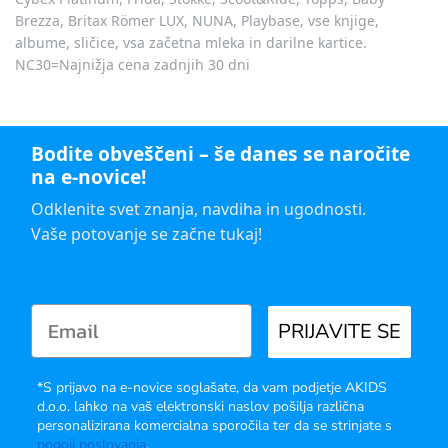
Brezza, Britax Römer LUX, NUNA, Playbase, vse knjige,
albume, sličice, vsa začetna mleka in darilne kartice.
NC30=Najnižja cena zadnjih 30 dni
Bodite obveščeni – še danes se naročite
na e-novice!
Odklenite svet znanja, navdiha in ugodnosti.
Vaše potovanje se začne tukaj!
PRIJAVITE SE
*S prijavo na e-novice soglašate, da vam podjetje AKIDS
d.o.o. lahko na vaš elektronski naslov pošilja različna
personalizirana komercialna sporočila ter da se strinjate s
pogoji poslovanja
.