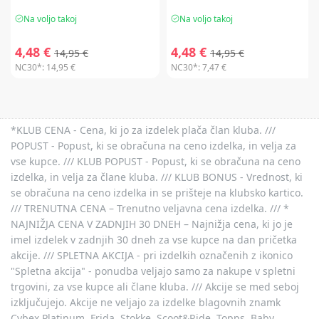
Na voljo takoj
Na voljo takoj
4,48 €
4,48 €
14,95 €
14,95 €
NC30*:
14,95 €
NC30*:
7,47 €
*KLUB CENA - Cena, ki jo za izdelek plača član kluba. ///
POPUST - Popust, ki se obračuna na ceno izdelka, in velja za
vse kupce. /// KLUB POPUST - Popust, ki se obračuna na ceno
izdelka, in velja za člane kluba. /// KLUB BONUS - Vrednost, ki
se obračuna na ceno izdelka in se prišteje na klubsko kartico.
/// TRENUTNA CENA – Trenutno veljavna cena izdelka. /// *
NAJNIŽJA CENA V ZADNJIH 30 DNEH – Najnižja cena, ki jo je
imel izdelek v zadnjih 30 dneh za vse kupce na dan pričetka
akcije. /// SPLETNA AKCIJA - pri izdelkih označenih z ikonico
"Spletna akcija" - ponudba veljajo samo za nakupe v spletni
trgovini, za vse kupce ali člane kluba. /// Akcije se med seboj
izključujejo. Akcije ne veljajo za izdelke blagovnih znamk
Cybex Platinum, Frida, Stokke, Scoot&Ride, Topps, Baby