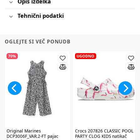
Opis izdelka
Tehnični podatki
OGLEJTE SI VEČ PONUDB
70%
UGODNO
Original Marines
Crocs
207826 CLASSIC POOL
DCP3006F_VAR.2-FT pajac
PARTY CLOG KIDS natikač