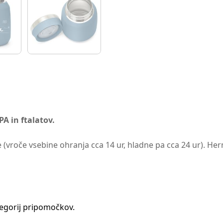
PA in ftalatov.
roče vsebine ohranja cca 14 ur, hladne pa cca 24 ur). Herm
tegorij pripomočkov.