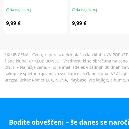
Na voljo takoj
Na voljo takoj
9,99 €
9,99 €
*KLUB CENA - Cena, ki jo za izdelek plača član kluba. /// POPUST 
člane kluba. /// KLUB BONUS - Vrednost, ki se obračuna na ceno 
DNEH – Najnižja cena, ki jo je imel izdelek v zadnjih 30 dneh za 
nakupe v spletni trgovini, za vse kupce ali člane kluba. /// Akci
Brezza, Britax Römer LUX, NUNA, Playbase, vse knjige, albume, sl
Bodite obveščeni – še danes se naroči