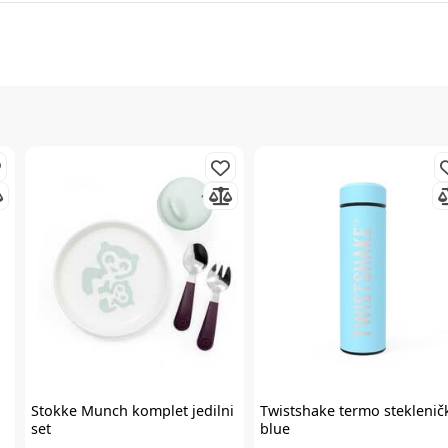
Stokke
Munch komplet jedilni
Twistshake
termo steklenič
set
blue