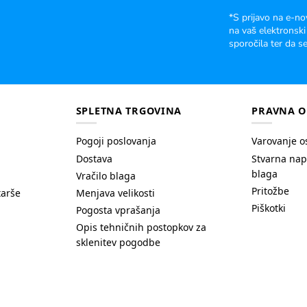
*S prijavo na e-no
na vaš elektronski
sporočila ter da se
SPLETNA TRGOVINA
PRAVNA O
Pogoji poslovanja
Varovanje o
Dostava
Stvarna nap
blaga
Vračilo blaga
Pritožbe
tarše
Menjava velikosti
Piškotki
Pogosta vprašanja
Opis tehničnih postopkov za
sklenitev pogodbe