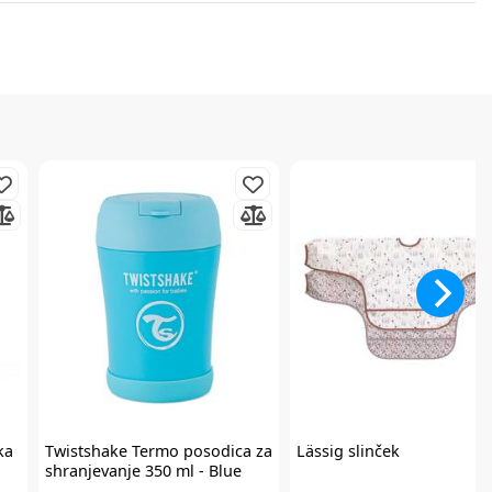
ka
Twistshake
Termo posodica za
Lässig
slinček
shranjevanje 350 ml - Blue