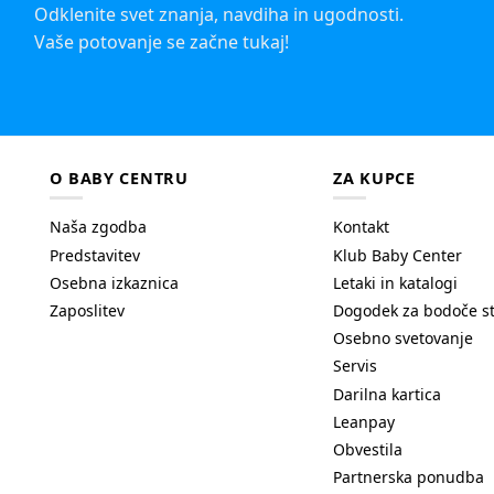
Odklenite svet znanja, navdiha in ugodnosti.
Vaše potovanje se začne tukaj!
O BABY CENTRU
ZA KUPCE
Naša zgodba
Kontakt
Predstavitev
Klub Baby Center
Osebna izkaznica
Letaki in katalogi
Zaposlitev
Dogodek za bodoče s
Osebno svetovanje
Servis
Darilna kartica
Leanpay
Obvestila
Partnerska ponudba