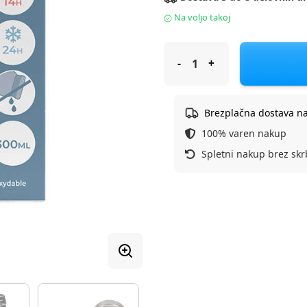
Na voljo takoj
Nuvita termo posoda 4471 30
Brezplačna dostava n
100% varen nakup
Spletni nakup brez skr