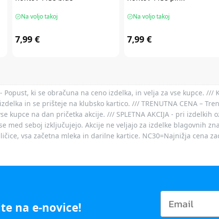
Na voljo takoj
Na voljo takoj
7,99 €
7,99 €
- Popust, ki se obračuna na ceno izdelka, in velja za vse kupce. ///
izdelka in se prišteje na klubsko kartico. /// TRENUTNA CENA – Tre
vse kupce na dan pričetka akcije. /// SPLETNA AKCIJA - pri izdelkih 
je se med seboj izključujejo. Akcije ne veljajo za izdelke blagovnih
ičice, vsa začetna mleka in darilne kartice. NC30=Najnižja cena za
te na e-novice!