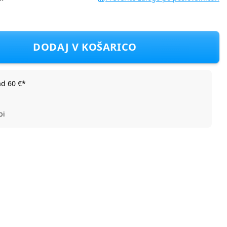
0ml blue NU-PPCP0050
DODAJ V KOŠARICO
ad 60 €*
bi