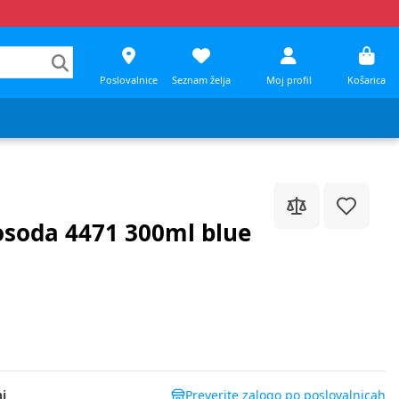
Poslovalnice
Seznam želja
Moj profil
Košarica
osoda 4471 300ml blue
i
Preverite zalogo po poslovalnicah