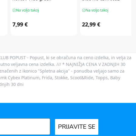
Na voljo takoj
Na voljo takoj
7,99 €
22,99 €
 KLUB POPUST - Popust, ki se obračuna na ceno izdelka, in velja za
nutno veljavna cena izdelka. /// * NAJNIŽJA CENA V ZADNJIH 30
označenih z ikonico "Spletna akcija" - ponudba veljajo samo za
 znamk Cybex Platinum, Frida, Stokke, Scoot&Ride, Topps, Baby
dnjih 30 dni
PRIJAVITE SE