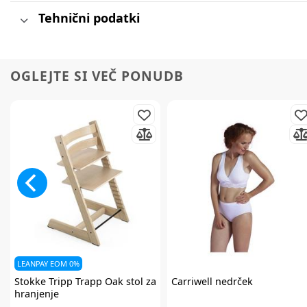
Tehnični podatki
OGLEJTE SI VEČ PONUDB
LEANPAY EOM 0%
Stokke
Tripp Trapp Oak stol za
Carriwell
nedrček
hranjenje