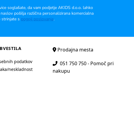
vice soglašate, da vam podjetje AKIDS d.o.o. lahko
 naslov pošilja različna personalizirana komercialna
 strinjate s
pogoji poslovanja
.
BVESTILA
Prodajna mesta
sebnih podatkov
051 750 750 - Pomoč pri
aka/neskladnost
nakupu