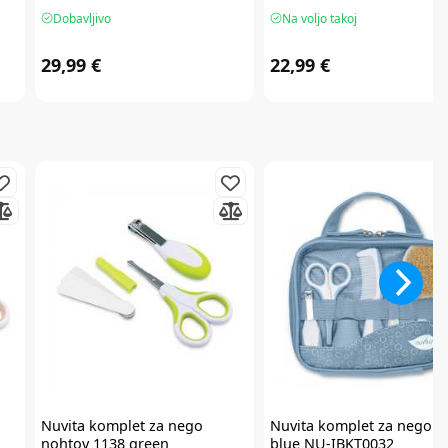
Dobavljivo
Na voljo takoj
29,99 €
22,99 €
Nuvita
komplet za nego
Nuvita
komplet za nego 1
nohtov 1138 green
blue NU-IBKT0032