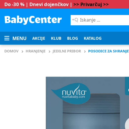
Do -30 % | Dnevi dojenčkov |
>> Privarčuj >>
Iskanje
...
MENU
AKCIJE
KLUB
BLOG
KATALOG
DOMOV
HRANJENJE
JEDILNI PRIBOR
POSODICE ZA SHRANJE