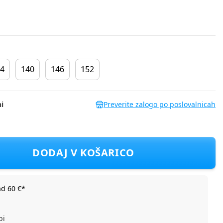
4
140
146
152
i
Preverite zalogo po poslovalnicah
Siva 122
DODAJ V KOŠARICO
ad 60 €*
bi