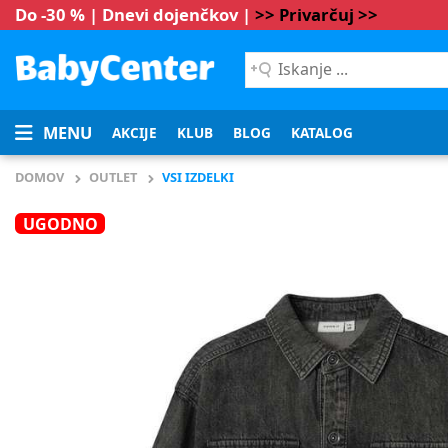
Do -30 % | Dnevi dojenčkov |
>> Privarčuj >>
Iskanje
...
MENU
AKCIJE
KLUB
BLOG
KATALOG
DOMOV
OUTLET
VSI IZDELKI
UGODNO