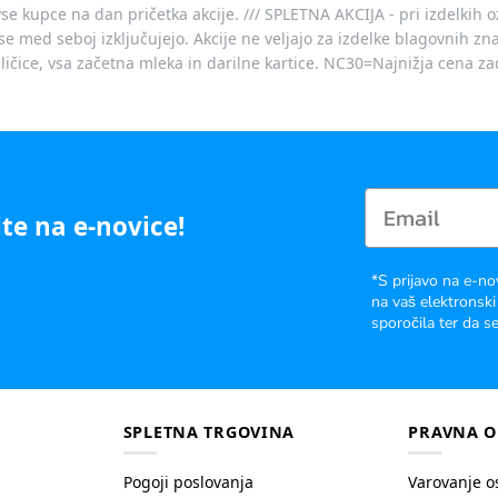
vse kupce na dan pričetka akcije. /// SPLETNA AKCIJA - pri izdelkih 
je se med seboj izključujejo. Akcije ne veljajo za izdelke blagovnih
ičice, vsa začetna mleka in darilne kartice. NC30=Najnižja cena za
te na e-novice!
*S prijavo na e-no
na vaš elektronski
sporočila ter da se
SPLETNA TRGOVINA
PRAVNA O
Pogoji poslovanja
Varovanje o