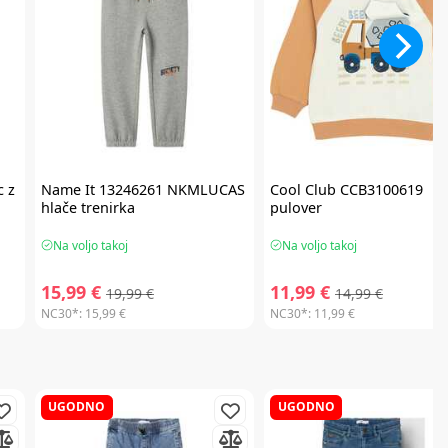
 z
Name It
13246261 NKMLUCAS
Cool Club
CCB3100619
hlače trenirka
pulover
Na voljo takoj
Na voljo takoj
15,99 €
11,99 €
19,99 €
14,99 €
NC30*:
15,99 €
NC30*:
11,99 €
UGODNO
UGODNO