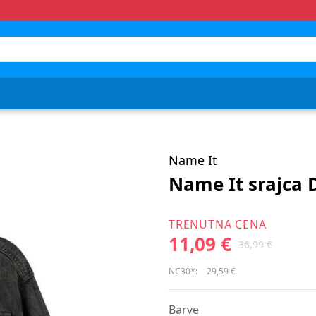
Name It
Name It srajca 
TRENUTNA CENA
11,09 €
36,99 €
NC30*:
29,59 €
Barve