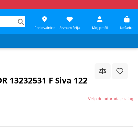
Poslovalnice
Seznam želja
Moj profil
Košarica
DR 13232531 F Siva 122
Velja do odprodaje zalog