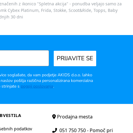
označenih z ikonico "Spletna akcija" - ponudba veljajo samo za
 znamk Cybex Platinum, Frida, Stokke, Scoot&Ride, Topps, Baby
dnjih 30 dni
PRIJAVITE SE
vice soglašate, da vam podjetje AKIDS d.o.o. lahko
 naslov pošilja različna personalizirana komercialna
 strinjate s
pogoji poslovanja
.
BVESTILA
Prodajna mesta
sebnih podatkov
051 750 750 - Pomoč pri