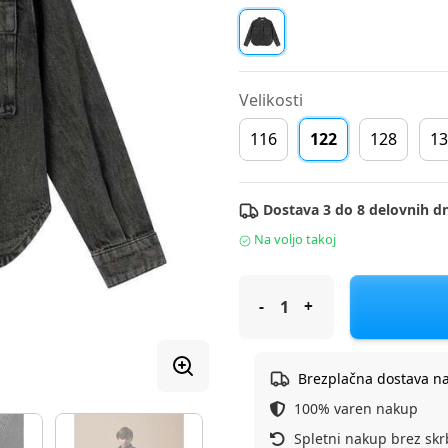
Velikosti
116
122
128
13
Dostava 3 do 8 delovnih dn
Na voljo takoj
Name It srajca DR 13232531 F 
Brezplačna dostava n
100% varen nakup
Spletni nakup brez skr