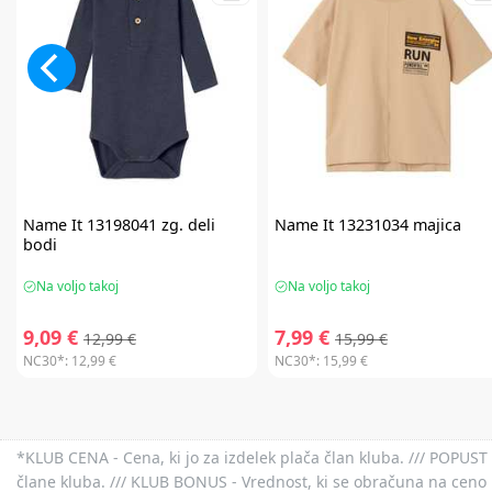
Name It
13198041 zg. deli
Name It
13231034 majica
bodi
Na voljo takoj
Na voljo takoj
9,09 €
7,99 €
12,99 €
15,99 €
NC30*:
12,99 €
NC30*:
15,99 €
*KLUB CENA - Cena, ki jo za izdelek plača član kluba. /// POPUST 
člane kluba. /// KLUB BONUS - Vrednost, ki se obračuna na ceno 