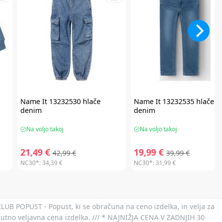
Name It
13232530 hlače
Name It
13232535 hlače
denim
denim
Na voljo takoj
Na voljo takoj
21,49 €
19,99 €
42,99 €
39,99 €
NC30*:
34,39 €
NC30*:
31,99 €
 KLUB POPUST - Popust, ki se obračuna na ceno izdelka, in velja za
nutno veljavna cena izdelka. /// * NAJNIŽJA CENA V ZADNJIH 30