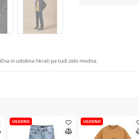
tična in udobna hkrati pa tudi zelo modna.
UGODNO
UGODNO