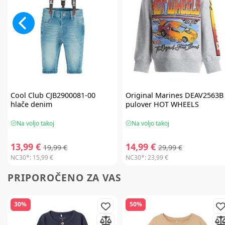
Cool Club
CJB2900081-00
Original Marines
DEAV2563B
hlače denim
pulover HOT WHEELS
Na voljo takoj
Na voljo takoj
13,99 €
14,99 €
19,99 €
29,99 €
NC30*:
15,99 €
NC30*:
23,99 €
PRIPOROČENO ZA VAS
30%
50%