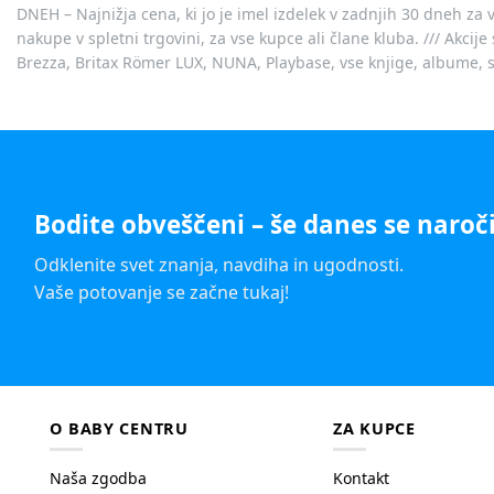
DNEH – Najnižja cena, ki jo je imel izdelek v zadnjih 30 dneh za 
nakupe v spletni trgovini, za vse kupce ali člane kluba. /// Akci
Brezza, Britax Römer LUX, NUNA, Playbase, vse knjige, albume, sl
Bodite obveščeni – še danes se naroči
Odklenite svet znanja, navdiha in ugodnosti.
Vaše potovanje se začne tukaj!
O BABY CENTRU
ZA KUPCE
Naša zgodba
Kontakt