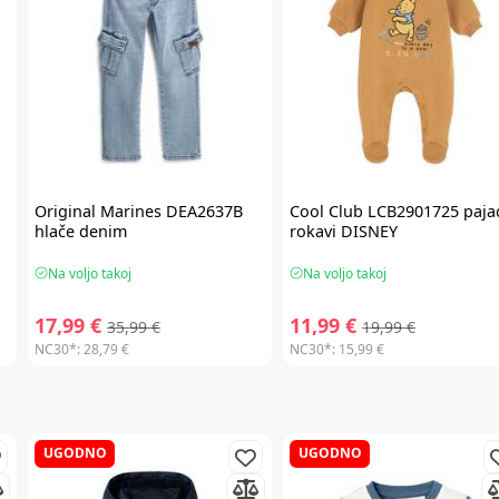
Original Marines
DEA2637B
Cool Club
LCB2901725 pajac
hlače denim
rokavi DISNEY
Na voljo takoj
Na voljo takoj
17,99 €
11,99 €
35,99 €
19,99 €
NC30*:
28,79 €
NC30*:
15,99 €
UGODNO
UGODNO