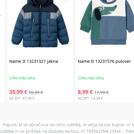
Name It
13231327 jakna
Name It
13231576 pulover
Na voljo takoj
Na voljo takoj
35,99 €
8,99 €
59,99 €
17,99 €
NC30*:
47,99 €
NC30*:
14,39 €
- Popust, ki se obračuna na ceno izdelka, in velja za vse kupce. ///
izdelka in se prišteje na klubsko kartico. /// TRENUTNA CENA – Tre