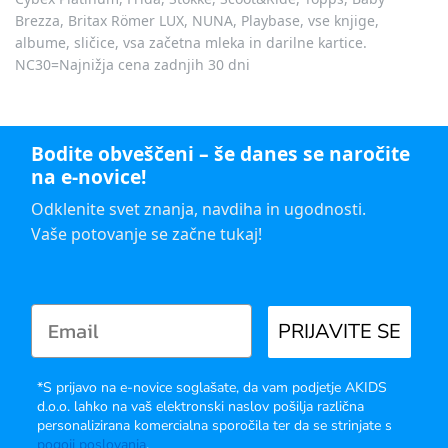
Brezza, Britax Römer LUX, NUNA, Playbase, vse knjige,
albume, sličice, vsa začetna mleka in darilne kartice.
NC30=Najnižja cena zadnjih 30 dni
Bodite obveščeni – še danes se naročite
na e-novice!
Odklenite svet znanja, navdiha in ugodnosti.
Vaše potovanje se začne tukaj!
PRIJAVITE SE
*S prijavo na e-novice soglašate, da vam podjetje AKIDS
d.o.o. lahko na vaš elektronski naslov pošilja različna
personalizirana komercialna sporočila ter da se strinjate s
pogoji poslovanja
.