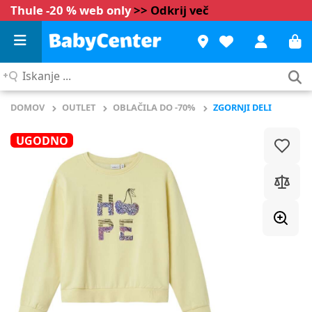
Thule -20 % web only
>> Odkrij več
Iskanje
...
DOMOV
OUTLET
OBLAČILA DO -70%
ZGORNJI DELI
UGODNO