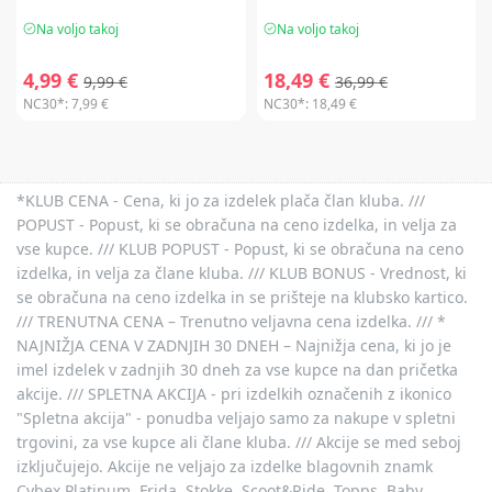
Na voljo takoj
Na voljo takoj
4,99 €
18,49 €
9,99 €
36,99 €
NC30*:
7,99 €
NC30*:
18,49 €
*KLUB CENA - Cena, ki jo za izdelek plača član kluba. ///
POPUST - Popust, ki se obračuna na ceno izdelka, in velja za
vse kupce. /// KLUB POPUST - Popust, ki se obračuna na ceno
izdelka, in velja za člane kluba. /// KLUB BONUS - Vrednost, ki
se obračuna na ceno izdelka in se prišteje na klubsko kartico.
/// TRENUTNA CENA – Trenutno veljavna cena izdelka. /// *
NAJNIŽJA CENA V ZADNJIH 30 DNEH – Najnižja cena, ki jo je
imel izdelek v zadnjih 30 dneh za vse kupce na dan pričetka
akcije. /// SPLETNA AKCIJA - pri izdelkih označenih z ikonico
"Spletna akcija" - ponudba veljajo samo za nakupe v spletni
trgovini, za vse kupce ali člane kluba. /// Akcije se med seboj
izključujejo. Akcije ne veljajo za izdelke blagovnih znamk
Cybex Platinum, Frida, Stokke, Scoot&Ride, Topps, Baby