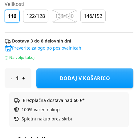
Velikosti
116
122/128
134/140
146/152
Dostava 3 do 8 delovnih dni
Preverite zalogo po poslovalnicah
Na voljo takoj
Name It pulover 13238686 NKFTEKA D Rumena 116
DODAJ V KOŠARICO
Brezplačna dostava nad 60 €*
100% varen nakup
Spletni nakup brez skrbi