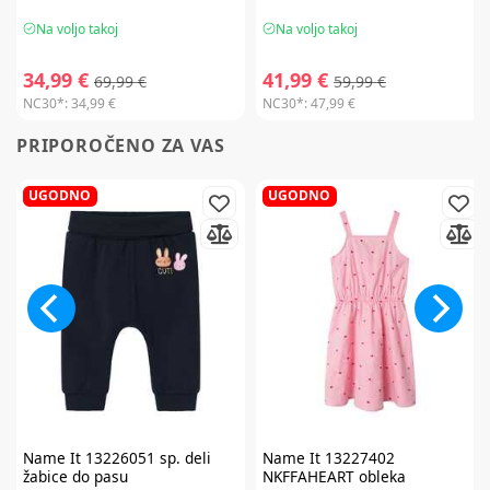
Na voljo takoj
Na voljo takoj
34,99 €
41,99 €
69,99 €
59,99 €
NC30*:
34,99 €
NC30*:
47,99 €
PRIPOROČENO ZA VAS
UGODNO
UGODNO
Name It
13226051 sp. deli
Name It
13227402
žabice do pasu
NKFFAHEART obleka