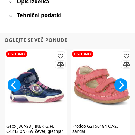
Opis izdelka
Tehnični podatki
OGLEJTE SI VEČ PONUDB
UGODNO
UGODNO
Geox
J36ASB J INEK GIRL
Froddo
G2150184 OASI
C4243 0NFEW čevelj gležnjar
sandal