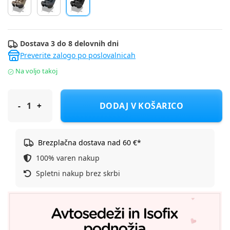
Dostava 3 do 8 delovnih dni
Preverite zalogo po poslovalnicah
Na voljo takoj
Maxi Cosi Avtosedež 61-105 cm Pearl Slide Pro authentic black
DODAJ V KOŠARICO
Brezplačna dostava nad 60 €*
100% varen nakup
Spletni nakup brez skrbi