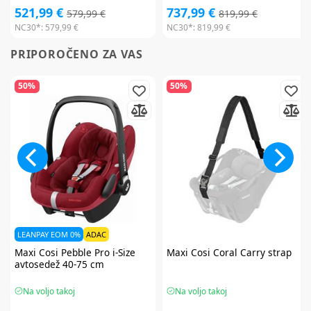
521,99 €
737,99 €
579,99 €
819,99 €
NC30*:
579,99 €
NC30*:
819,99 €
PRIPOROČENO ZA VAS
50%
50%
LEANPAY EOM 0%
ADAC
Maxi Cosi
Pebble Pro i-Size
Maxi Cosi
Coral Carry strap
avtosedež 40-75 cm
Na voljo takoj
Na voljo takoj