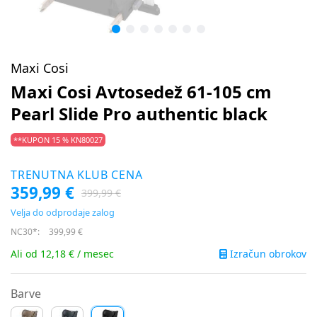
Maxi Cosi
Maxi Cosi Avtosedež 61-105 cm
Pearl Slide Pro authentic black
**KUPON 15 % KN80027
TRENUTNA KLUB CENA
359,99 €
399,99 €
Velja do odprodaje zalog
NC30*:
399,99 €
Izračun obrokov
Ali od 12,18 € / mesec
Barve