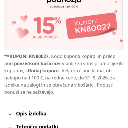
**KUPON: KN80027.
Kodo kupona kopiraj in prilepi
pod
povzetkom košarice
, v polje za vnos promocijskih
kuponov, »
Dodaj kupon
«. Velja za člane kluba, ob
nakupu nad 100 €, na redne cene, do 31. 8. 2026, za
izdelke na zalogi in se obračuna v košarici. Popusti,
bonusi se ne seštevajo.
Opis izdelka
Tehnični podatki