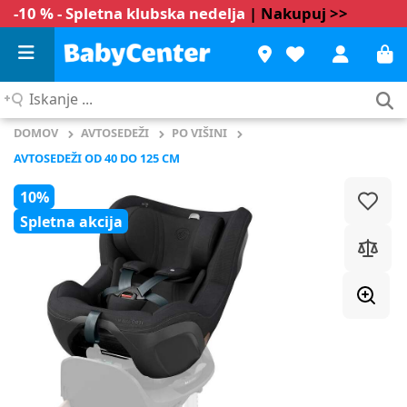
-10 % - Spletna klubska nedelja
| Nakupuj >>
Iskanje
...
DOMOV
AVTOSEDEŽI
PO VIŠINI
AVTOSEDEŽI OD 40 DO 125 CM
10%
Spletna akcija