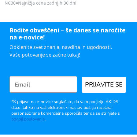
NC30=Najnižja cena zadnjih 30 dni
Bodite obveščeni – še danes se naročite
na e-novice!
Odklenite svet znanja, navdiha in ugodnosti.
Vaše potovanje se začne tukaj!
PRIJAVITE SE
*S prijavo na e-novice soglašate, da vam podjetje AKIDS
d.o.o. lahko na vaš elektronski naslov pošilja različna
personalizirana komercialna sporočila ter da se strinjate s
pogoji poslovanja
.