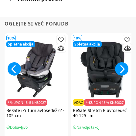
OGLEJTE SI VEČ PONUDB
10%
10%
Spletna akcija
Spletna akcija
**KUPON 15 % KN80027
ADAC
**KUPON 15 % KN80027
BeSafe
iZi Turn avtosedež 61-
BeSafe
Stretch B avtosedež
105 cm
40-125 cm
Dobavljivo
Na voljo takoj