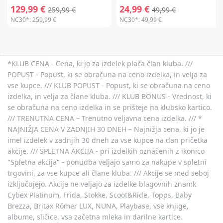
129,99 €
24,99 €
259,99 €
49,99 €
NC30*:
259,99 €
NC30*:
49,99 €
*KLUB CENA - Cena, ki jo za izdelek plača član kluba. ///
POPUST - Popust, ki se obračuna na ceno izdelka, in velja za
vse kupce. /// KLUB POPUST - Popust, ki se obračuna na ceno
izdelka, in velja za člane kluba. /// KLUB BONUS - Vrednost, ki
se obračuna na ceno izdelka in se prišteje na klubsko kartico.
/// TRENUTNA CENA – Trenutno veljavna cena izdelka. /// *
NAJNIŽJA CENA V ZADNJIH 30 DNEH – Najnižja cena, ki jo je
imel izdelek v zadnjih 30 dneh za vse kupce na dan pričetka
akcije. /// SPLETNA AKCIJA - pri izdelkih označenih z ikonico
"Spletna akcija" - ponudba veljajo samo za nakupe v spletni
trgovini, za vse kupce ali člane kluba. /// Akcije se med seboj
izključujejo. Akcije ne veljajo za izdelke blagovnih znamk
Cybex Platinum, Frida, Stokke, Scoot&Ride, Topps, Baby
Brezza, Britax Römer LUX, NUNA, Playbase, vse knjige,
albume, sličice, vsa začetna mleka in darilne kartice.