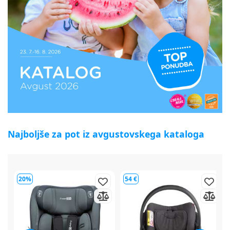
Najboljše za pot iz avgustovskega kataloga
54 €
64 €