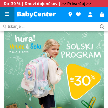
Do -30 % | Dnevi dojenčkov |
>> Privarčuj >>
Iskanje
...