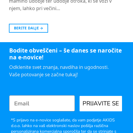
mamino udobje ter udobje otroka, ki se vozi v
njem, lahko pri večini…
BERITE DALJE
→
Bodite obveščeni – še danes se naročite
na e-novice!
Odklenite svet znanja, navdiha in ugodnosti.
Vaše potovanje se začne tukaj!
PRIJAVITE SE
*S prijavo na e-novice soglašate, da vam podjetje AKIDS
d.o.o. lahko na vaš elektronski naslov pošilja različna
personalizirana komercialna sporočila ter da se strinjate s