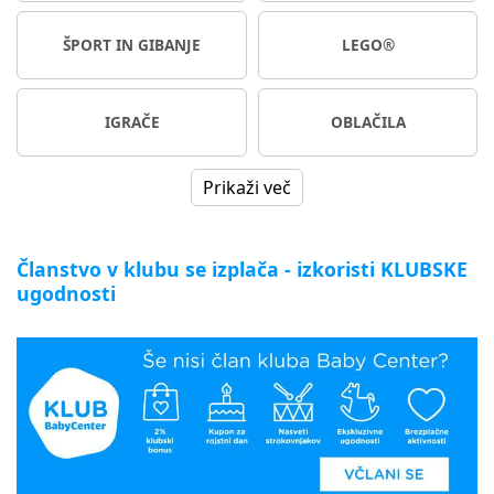
ŠPORT IN GIBANJE
LEGO®
IGRAČE
OBLAČILA
Prikaži več
Članstvo v klubu se izplača - izkoristi KLUBSKE
ugodnosti