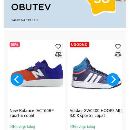
50%
UGODNO
2
New Balance IVCT60BP
Adidas GW0400 HOOPS MID
športni copat
3.0 K športni copat
Na voljo takoj
Na voljo takoj