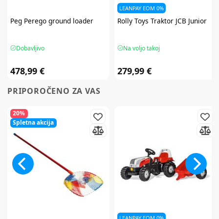
LEANPAY EOM 0%
Peg Perego
ground loader
Rolly Toys
Traktor JCB Junior
Dobavljivo
Na voljo takoj
478,99 €
279,99 €
PRIPOROČENO ZA VAS
20%
Spletna akcija
LEANPAY EOM 0%