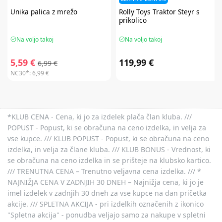
Unika
palica z mrežo
Rolly Toys
Traktor Steyr s
prikolico
Na voljo takoj
Na voljo takoj
5,59 €
119,99 €
6,99 €
NC30*:
6,99 €
*KLUB CENA - Cena, ki jo za izdelek plača član kluba. ///
POPUST - Popust, ki se obračuna na ceno izdelka, in velja za
vse kupce. /// KLUB POPUST - Popust, ki se obračuna na ceno
izdelka, in velja za člane kluba. /// KLUB BONUS - Vrednost, ki
se obračuna na ceno izdelka in se prišteje na klubsko kartico.
/// TRENUTNA CENA – Trenutno veljavna cena izdelka. /// *
NAJNIŽJA CENA V ZADNJIH 30 DNEH – Najnižja cena, ki jo je
imel izdelek v zadnjih 30 dneh za vse kupce na dan pričetka
akcije. /// SPLETNA AKCIJA - pri izdelkih označenih z ikonico
"Spletna akcija" - ponudba veljajo samo za nakupe v spletni