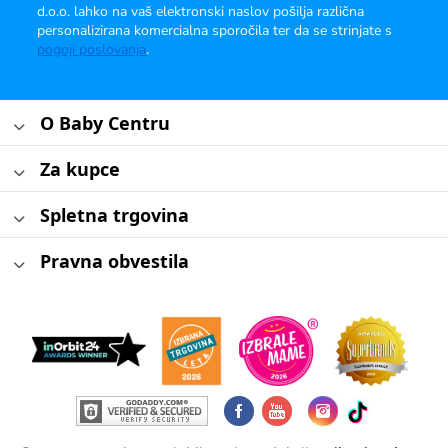
d.o.o. lahko na vaš elektronski naslov pošilja različna
personalizirana komercialna sporočila ter da se strinjate s
pogoji poslovanja
.
O Baby Centru
Za kupce
Spletna trgovina
Pravna obvestila