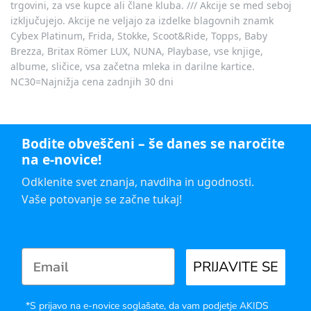
trgovini, za vse kupce ali člane kluba. /// Akcije se med seboj
izključujejo. Akcije ne veljajo za izdelke blagovnih znamk
Cybex Platinum, Frida, Stokke, Scoot&Ride, Topps, Baby
Brezza, Britax Römer LUX, NUNA, Playbase, vse knjige,
albume, sličice, vsa začetna mleka in darilne kartice.
NC30=Najnižja cena zadnjih 30 dni
Bodite obveščeni – še danes se naročite
na e-novice!
Odklenite svet znanja, navdiha in ugodnosti.
Vaše potovanje se začne tukaj!
PRIJAVITE SE
*S prijavo na e-novice soglašate, da vam podjetje AKIDS