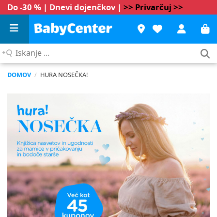
Do -30 % | Dnevi dojenčkov |
>> Privarčuj >>
Iskanje
...
DOMOV
/
HURA NOSEČKA!