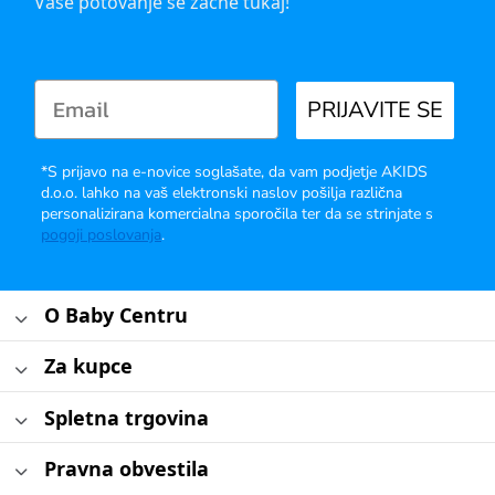
Vaše potovanje se začne tukaj!
PRIJAVITE SE
*S prijavo na e-novice soglašate, da vam podjetje AKIDS
d.o.o. lahko na vaš elektronski naslov pošilja različna
personalizirana komercialna sporočila ter da se strinjate s
pogoji poslovanja
.
O Baby Centru
Za kupce
Spletna trgovina
Pravna obvestila