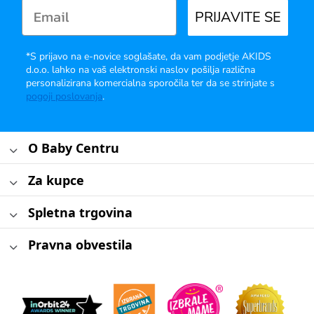
PRIJAVITE SE
*S prijavo na e-novice soglašate, da vam podjetje AKIDS
d.o.o. lahko na vaš elektronski naslov pošilja različna
personalizirana komercialna sporočila ter da se strinjate s
pogoji poslovanja
.
O Baby Centru
Za kupce
Spletna trgovina
Pravna obvestila