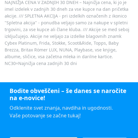
NAJNIŽJA CENA V ZADNJIH 30 DNEH – Najnižja cena, ki jo je
imel izdelek v zadnjih 30 dneh za vse kupce na dan pričetka
akcije. /// SPLETNA AKCIJA - pri izdelkih označenih z ikonico
"Spletna akcija" - ponudba veljajo samo za nakupe v spletni
trgovini, za vse kupce ali člane kluba. /// Akcije se med seboj
izključujejo. Akcije ne veljajo za izdelke blagovnih znamk
Cybex Platinum, Frida, Stokke, Scoot&Ride, Topps, Baby
Brezza, Britax Römer LUX, NUNA, Playbase, vse knjige,
albume, sličice, vsa začetna mleka in darilne kartice.
NC30=Najnižja cena zadnjih 30 dni
Bodite obveščeni – še danes se naročite
na e-novice!
Odklenite svet znanja, navdiha in ugodnosti.
Vaše potovanje se začne tukaj!