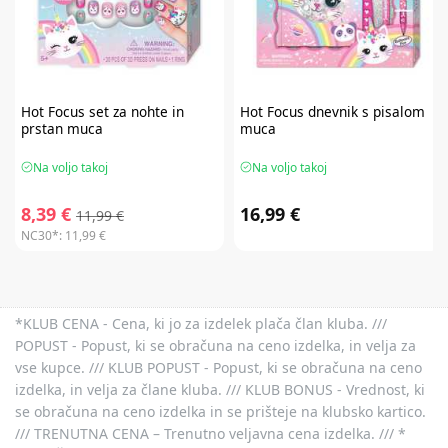
Hot Focus
set za nohte in
Hot Focus
dnevnik s pisalom
prstan muca
muca
Na voljo takoj
Na voljo takoj
8,39 €
16,99 €
11,99 €
NC30*:
11,99 €
*KLUB CENA - Cena, ki jo za izdelek plača član kluba. ///
POPUST - Popust, ki se obračuna na ceno izdelka, in velja za
vse kupce. /// KLUB POPUST - Popust, ki se obračuna na ceno
izdelka, in velja za člane kluba. /// KLUB BONUS - Vrednost, ki
se obračuna na ceno izdelka in se prišteje na klubsko kartico.
/// TRENUTNA CENA – Trenutno veljavna cena izdelka. /// *