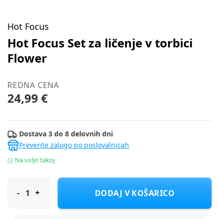
Hot Focus
Hot Focus Set za ličenje v torbici
Flower
REDNA CENA
24,99 €
Dostava 3 do 8 delovnih dni
Preverite zalogo po poslovalnicah
Na voljo takoj
Hot Focus Set za ličenje v torbici Flower
DODAJ V KOŠARICO