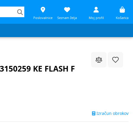
Poslovalnice
Seznam želja
Moj profil
Košarica
G3150259 KE FLASH F
Izračun obrokov