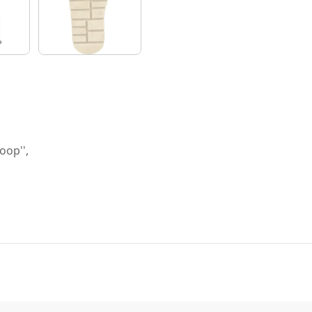
oop'',