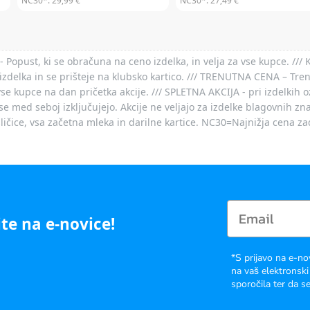
NC30*:
29,99 €
NC30*:
27,49 €
- Popust, ki se obračuna na ceno izdelka, in velja za vse kupce. ///
izdelka in se prišteje na klubsko kartico. /// TRENUTNA CENA – Tre
vse kupce na dan pričetka akcije. /// SPLETNA AKCIJA - pri izdelkih 
je se med seboj izključujejo. Akcije ne veljajo za izdelke blagovnih
ičice, vsa začetna mleka in darilne kartice. NC30=Najnižja cena za
te na e-novice!
*S prijavo na e-no
na vaš elektronski
sporočila ter da se