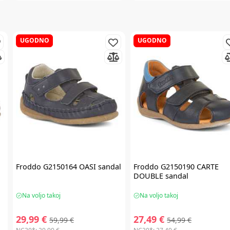
UGODNO
UGODNO
Froddo
G2150164 OASI sandal
Froddo
G2150190 CARTE
DOUBLE sandal
Na voljo takoj
Na voljo takoj
29,99 €
27,49 €
59,99 €
54,99 €