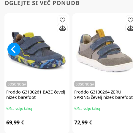
OGLEJTE SI VEČ PONUDB
BOSONOGA
BOSONOGA
Froddo
G3130261 BAZE čevelj
Froddo
G3130264 ZERU
nizek barefoot
SPRING čevelj nizek barefoot
Na voljo takoj
Na voljo takoj
69,99 €
72,99 €