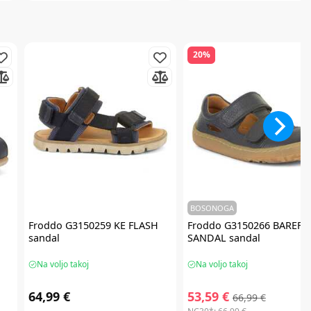
20%
BOSONOGA
Froddo
G3150259 KE FLASH
Froddo
G3150266 BAREFO
sandal
SANDAL sandal
Na voljo takoj
Na voljo takoj
64,99 €
53,59 €
66,99 €