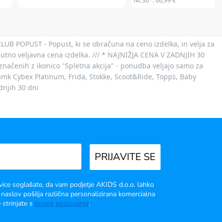
NC30*:
66,99 €
 KLUB POPUST - Popust, ki se obračuna na ceno izdelka, in velja za
nutno veljavna cena izdelka. /// * NAJNIŽJA CENA V ZADNJIH 30
označenih z ikonico "Spletna akcija" - ponudba veljajo samo za
 znamk Cybex Platinum, Frida, Stokke, Scoot&Ride, Topps, Baby
dnjih 30 dni
PRIJAVITE SE
vice soglašate, da vam podjetje AKIDS d.o.o. lahko
 naslov pošilja različna personalizirana komercialna
 strinjate s
pogoji poslovanja
.