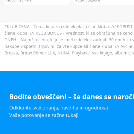
NC30*:
28,49 €
NC30*:
26,49 €
*KLUB CENA - Cena, ki jo za izdelek plača član kluba. /// POPUST 
člane kluba. /// KLUB BONUS - Vrednost, ki se obračuna na ceno 
DNEH – Najnižja cena, ki jo je imel izdelek v zadnjih 30 dneh za 
nakupe v spletni trgovini, za vse kupce ali člane kluba. /// Akci
Brezza, Britax Römer LUX, NUNA, Playbase, vse knjige, albume, sl
Bodite obveščeni – še danes se naroči
Odklenite svet znanja, navdiha in ugodnosti.
Vaše potovanje se začne tukaj!