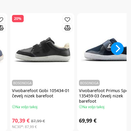
20%
BOSONOGA
BOSONOGA
Vivobarefoot
Gobi 105434-01
Vivobarefoot
Primus Spor
čevelj nizek barefoot
135459-03 čevelj nizek
barefoot
Na voljo takoj
Na voljo takoj
70,39 €
69,99 €
87,99 €
NC30*:
87,99 €