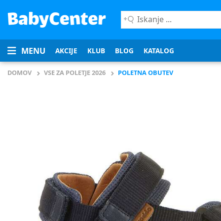
Iskanje
...
MENU
AKCIJE
KLUB
BLOG
KATALOG
DOMOV
VSE ZA POLETJE 2026
POLETNA OBUTEV