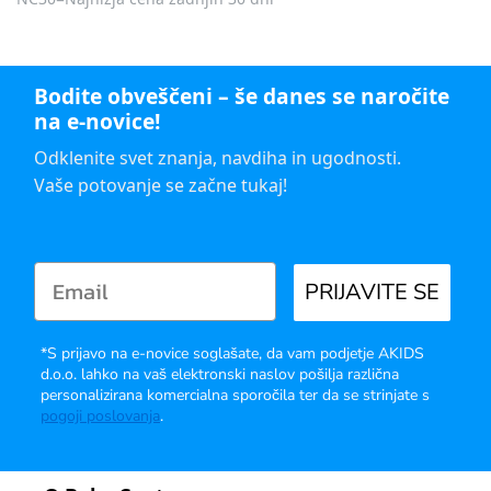
Bodite obveščeni – še danes se naročite
na e-novice!
Odklenite svet znanja, navdiha in ugodnosti.
Vaše potovanje se začne tukaj!
PRIJAVITE SE
*S prijavo na e-novice soglašate, da vam podjetje AKIDS
d.o.o. lahko na vaš elektronski naslov pošilja različna
personalizirana komercialna sporočila ter da se strinjate s
pogoji poslovanja
.