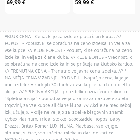
69,99 €
59,99 €
*KLUB CENA - Cena, ki jo za izdelek plača član kluba. ///
POPUST - Popust, ki se obračuna na ceno izdelka, in velja za
vse kupce. /// KLUB POPUST - Popust, ki se obračuna na ceno
izdelka, in velja za člane kluba. /// KLUB BONUS - Vrednost, ki
se obračuna na ceno izdelka in se prišteje na klubsko kartico.
/// TRENUTNA CENA – Trenutno veljavna cena izdelka. /// *
NAJNIŽJA CENA V ZADNJIH 30 DNEH – Najnižja cena, ki jo je
imel izdelek v zadnjih 30 dneh za vse kupce na dan pričetka
akcije. /// SPLETNA AKCIJA - pri izdelkih označenih z ikonico
"Spletna akcija" - ponudba veljajo samo za nakupe v spletni
trgovini, za vse kupce ali člane kluba. /// Akcije se med seboj
izključujejo. Akcije ne veljajo za izdelke blagovnih znamk
Cybex Platinum, Frida, Stokke, Scoot&Ride, Topps, Baby
Brezza, Britax Römer LUX, NUNA, Playbase, vse knjige,
albume, sličice, vsa začetna mleka in darilne kartice.
NC30=Najnižja cena zadnjih 30 dni