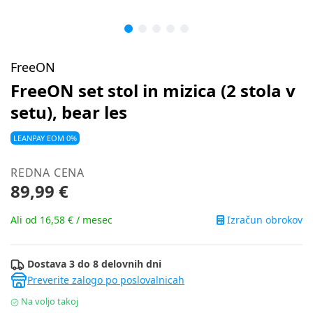
FreeON
FreeON set stol in mizica (2 stola v
setu), bear les
LEANPAY EOM 0%
REDNA CENA
89,99 €
Izračun obrokov
Ali od 16,58 € / mesec
Dostava 3 do 8 delovnih dni
Preverite zalogo po poslovalnicah
Na voljo takoj