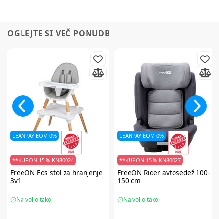
OGLEJTE SI VEČ PONUDB
LEANPAY EOM 0%
LEANPAY EOM 0%
**KUPON 15 % KN80024
**KUPON 15 % KN80027
FreeON
Eos stol za hranjenje
FreeON
Rider avtosedež 100-
3v1
150 cm
Na voljo takoj
Na voljo takoj