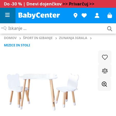
Do -30 % | Dnevi dojenčkov
>> Privarčuj >>
Iskanje
...
DOMOV
ŠPORT IN GIBANJE
ZUNANJA IGRALA
MIZICE IN STOLI