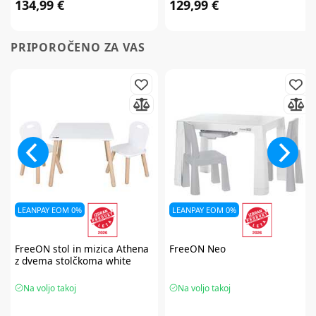
134,99 €
129,99 €
PRIPOROČENO ZA VAS
LEANPAY EOM 0%
LEANPAY EOM 0%
FreeON
stol in mizica Athena
FreeON
Neo
z dvema stolčkoma white
Na voljo takoj
Na voljo takoj