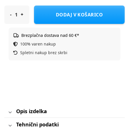
FreeON set stol in mizica (2 stola v setu), bear les
DODAJ V KOŠARICO
Brezplačna dostava nad 60 €*
100% varen nakup
Spletni nakup brez skrbi
Opis izdelka
Tehnični podatki