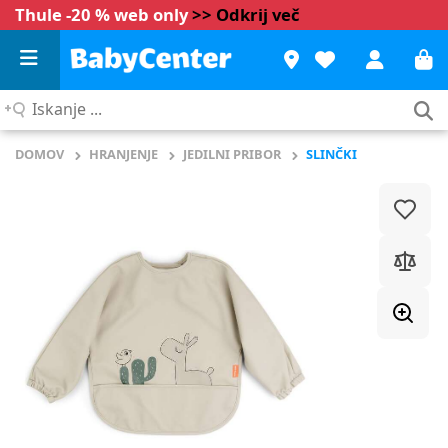
Thule -20 % web only
>> Odkrij več
Iskanje
...
DOMOV
HRANJENJE
JEDILNI PRIBOR
SLINČKI