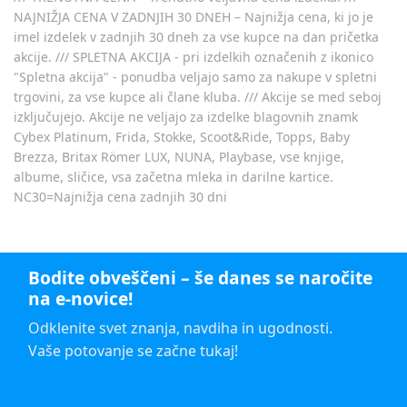
NAJNIŽJA CENA V ZADNJIH 30 DNEH – Najnižja cena, ki jo je
imel izdelek v zadnjih 30 dneh za vse kupce na dan pričetka
akcije. /// SPLETNA AKCIJA - pri izdelkih označenih z ikonico
"Spletna akcija" - ponudba veljajo samo za nakupe v spletni
trgovini, za vse kupce ali člane kluba. /// Akcije se med seboj
izključujejo. Akcije ne veljajo za izdelke blagovnih znamk
Cybex Platinum, Frida, Stokke, Scoot&Ride, Topps, Baby
Brezza, Britax Römer LUX, NUNA, Playbase, vse knjige,
albume, sličice, vsa začetna mleka in darilne kartice.
NC30=Najnižja cena zadnjih 30 dni
Bodite obveščeni – še danes se naročite
na e-novice!
Odklenite svet znanja, navdiha in ugodnosti.
Vaše potovanje se začne tukaj!