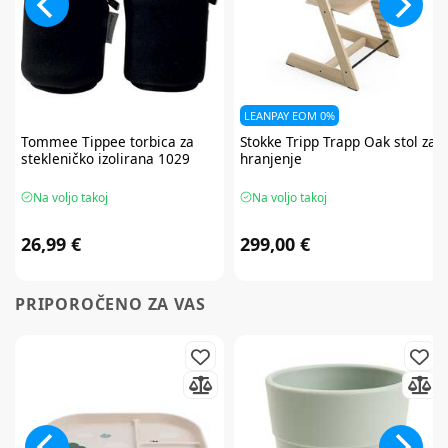
LEANPAY EOM 0%
Tommee Tippee
torbica za
Stokke
Tripp Trapp Oak stol za
stekleničko izolirana 1029
hranjenje
Na voljo takoj
Na voljo takoj
26,99 €
299,00 €
PRIPOROČENO ZA VAS