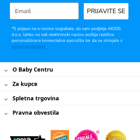
PRIJAVITE SE
*S prijavo na e-novice soglašate, da vam podjetje AKIDS
d.o.o. lahko na vaš elektronski naslov pošilja različna
personalizirana komercialna sporočila ter da se strinjate s
pogoji poslovanja
.
O Baby Centru
Za kupce
Spletna trgovina
Pravna obvestila