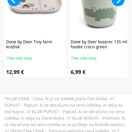
Done by Deer
Tiny farm
Done by Deer
kozarec 135 ml
krožnik
foodie croco green
Na voljo takoj
Na voljo takoj
12,99 €
6,99 €
*KLUB CENA - Cena, ki jo za izdelek plača član kluba. ///
POPUST - Popust, ki se obračuna na ceno izdelka, in velja za
vse kupce. /// KLUB POPUST - Popust, ki se obračuna na ceno
izdelka, in velja za člane kluba. /// KLUB BONUS - Vrednost, ki
se obračuna na ceno izdelka in se prišteje na klubsko kartico.
/// TRENUTNA CENA – Trenutno veljavna cena izdelka. /// *