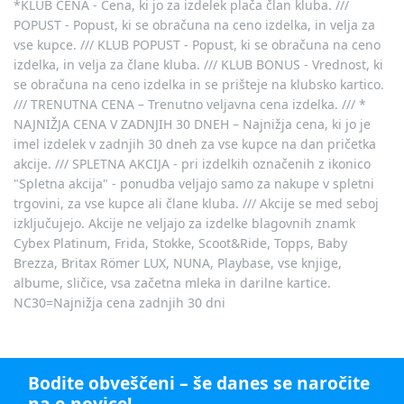
*KLUB CENA - Cena, ki jo za izdelek plača član kluba. ///
POPUST - Popust, ki se obračuna na ceno izdelka, in velja za
vse kupce. /// KLUB POPUST - Popust, ki se obračuna na ceno
izdelka, in velja za člane kluba. /// KLUB BONUS - Vrednost, ki
se obračuna na ceno izdelka in se prišteje na klubsko kartico.
/// TRENUTNA CENA – Trenutno veljavna cena izdelka. /// *
NAJNIŽJA CENA V ZADNJIH 30 DNEH – Najnižja cena, ki jo je
imel izdelek v zadnjih 30 dneh za vse kupce na dan pričetka
akcije. /// SPLETNA AKCIJA - pri izdelkih označenih z ikonico
"Spletna akcija" - ponudba veljajo samo za nakupe v spletni
trgovini, za vse kupce ali člane kluba. /// Akcije se med seboj
izključujejo. Akcije ne veljajo za izdelke blagovnih znamk
Cybex Platinum, Frida, Stokke, Scoot&Ride, Topps, Baby
Brezza, Britax Römer LUX, NUNA, Playbase, vse knjige,
albume, sličice, vsa začetna mleka in darilne kartice.
NC30=Najnižja cena zadnjih 30 dni
Bodite obveščeni – še danes se naročite
na e-novice!