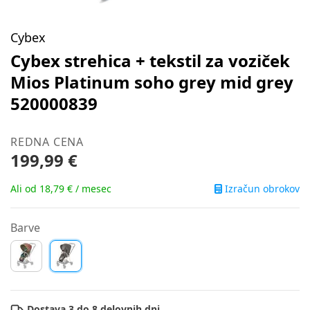
Cybex
Cybex strehica + tekstil za voziček
Mios Platinum soho grey mid grey
520000839
REDNA CENA
199,99 €
Izračun obrokov
Ali od 18,79 € / mesec
Barve
Dostava 3 do 8 delovnih dni