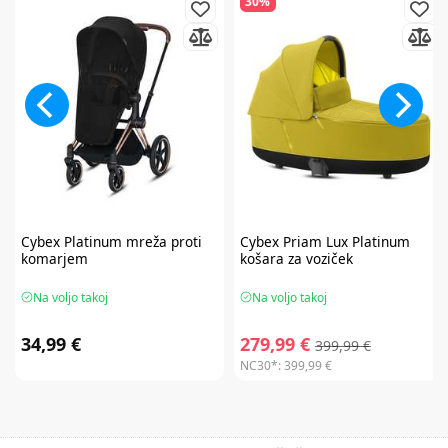
30%
Cybex
Platinum mreža proti
Cybex
Priam Lux Platinum
komarjem
košara za voziček
Na voljo takoj
Na voljo takoj
34,99 €
279,99 €
399,99 €
NC30*:
399,99 €