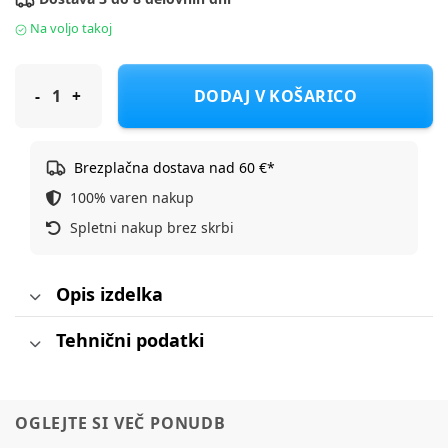
Na voljo takoj
Cybex strehica + tekstil za voziček Mios Platinum soho grey mi
DODAJ V KOŠARICO
Brezplačna dostava nad 60 €*
100% varen nakup
Spletni nakup brez skrbi
Opis izdelka
Tehnični podatki
OGLEJTE SI VEČ PONUDB