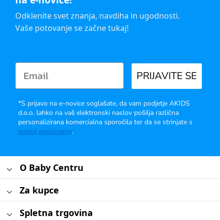
Odklenite svet znanja, navdiha in ugodnosti.
Vaše potovanje se začne tukaj!
PRIJAVITE SE
*S prijavo na e-novice soglašate, da vam podjetje AKIDS
d.o.o. lahko na vaš elektronski naslov pošilja različna
personalizirana komercialna sporočila ter da se strinjate s
pogoji poslovanja
.
O Baby Centru
Za kupce
Spletna trgovina