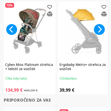
70%
Cybex
Mios Platinum strehica
Ergobaby
Metro+ strehica za
+ tekstil za voziček
voziček
Na voljo takoj
Dobavljivo
134,99 €
39,99 €
449,99 €
NC30*:
449,99 €
PRIPOROČENO ZA VAS