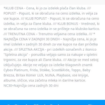
*KLUB CENA - Cena, ki jo za izdelek plača član kluba. ///
POPUST - Popust, ki se obračuna na ceno izdelka, in velja za
vse kupce. /// KLUB POPUST - Popust, ki se obračuna na ceno
izdelka, in velja za člane kluba. /// KLUB BONUS - Vrednost, ki
se obračuna na ceno izdelka in se prišteje na klubsko kartico.
/// TRENUTNA CENA – Trenutno veljavna cena izdelka. /// *
NAJNIŽJA CENA V ZADNJIH 30 DNEH – Najnižja cena, ki jo je
imel izdelek v zadnjih 30 dneh za vse kupce na dan pričetka
akcije. /// SPLETNA AKCIJA - pri izdelkih označenih z ikonico
"Spletna akcija" - ponudba veljajo samo za nakupe v spletni
trgovini, za vse kupce ali člane kluba. /// Akcije se med seboj
izključujejo. Akcije ne veljajo za izdelke blagovnih znamk
Cybex Platinum, Frida, Stokke, Scoot&Ride, Topps, Baby
Brezza, Britax Römer LUX, NUNA, Playbase, vse knjige,
albume, sličice, vsa začetna mleka in darilne kartice.
NC30=Najnižja cena zadnjih 30 dni