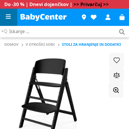
Do -30 % | Dnevi dojenčkov |
>> Privarčuj >>
Iskanje
...
DOMOV
V OTROŠKI SOBI
STOLI ZA HRANJENJE IN DODATKI