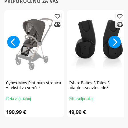
PRIPOROČENO ZA VAS
Cybex
Mios Platinum strehica
Cybex
Balios S Talos S
+ tekstil za voziček
adapter za avtosedež
Na voljo takoj
Na voljo takoj
199,99 €
49,99 €