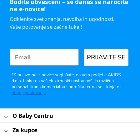
Bodite obveščeni – še danes se naročite
na e-novice!
Odklenite svet znanja, navdiha in ugodnosti.
Vaše potovanje se začne tukaj!
PRIJAVITE SE
*S prijavo na e-novice soglašate, da vam podjetje AKIDS
d.o.o. lahko na vaš elektronski naslov pošilja različna
personalizirana komercialna sporočila ter da se strinjate s
pogoji poslovanja
.
O Baby Centru
Za kupce