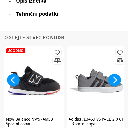
Opis izdelka
Tehnični podatki
OGLEJTE SI VEČ PONUDB
UGODNO
New Balance
NW574MSB
Adidas
IE3469 VS PACE 2.0 CF
športni copat
C športni copat