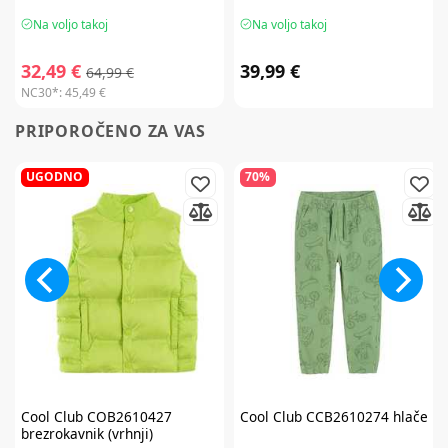
Na voljo takoj
Na voljo takoj
32,49 €
39,99 €
64,99 €
NC30*:
45,49 €
PRIPOROČENO ZA VAS
UGODNO
70%
Cool Club
COB2610427
Cool Club
CCB2610274 hlače
brezrokavnik (vrhnji)