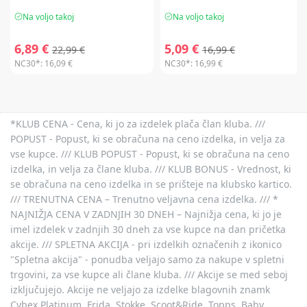
Na voljo takoj
Na voljo takoj
6,89 €
5,09 €
22,99 €
16,99 €
NC30*:
16,09 €
NC30*:
16,99 €
*KLUB CENA - Cena, ki jo za izdelek plača član kluba. ///
POPUST - Popust, ki se obračuna na ceno izdelka, in velja za
vse kupce. /// KLUB POPUST - Popust, ki se obračuna na ceno
izdelka, in velja za člane kluba. /// KLUB BONUS - Vrednost, ki
se obračuna na ceno izdelka in se prišteje na klubsko kartico.
/// TRENUTNA CENA – Trenutno veljavna cena izdelka. /// *
NAJNIŽJA CENA V ZADNJIH 30 DNEH – Najnižja cena, ki jo je
imel izdelek v zadnjih 30 dneh za vse kupce na dan pričetka
akcije. /// SPLETNA AKCIJA - pri izdelkih označenih z ikonico
"Spletna akcija" - ponudba veljajo samo za nakupe v spletni
trgovini, za vse kupce ali člane kluba. /// Akcije se med seboj
izključujejo. Akcije ne veljajo za izdelke blagovnih znamk
Cybex Platinum, Frida, Stokke, Scoot&Ride, Topps, Baby