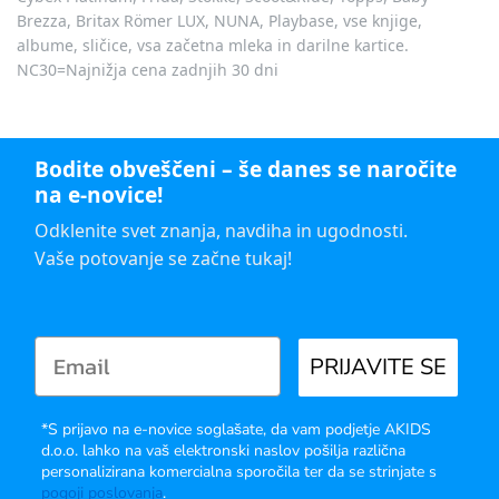
Brezza, Britax Römer LUX, NUNA, Playbase, vse knjige,
albume, sličice, vsa začetna mleka in darilne kartice.
NC30=Najnižja cena zadnjih 30 dni
Bodite obveščeni – še danes se naročite
na e-novice!
Odklenite svet znanja, navdiha in ugodnosti.
Vaše potovanje se začne tukaj!
PRIJAVITE SE
*S prijavo na e-novice soglašate, da vam podjetje AKIDS
d.o.o. lahko na vaš elektronski naslov pošilja različna
personalizirana komercialna sporočila ter da se strinjate s
pogoji poslovanja
.