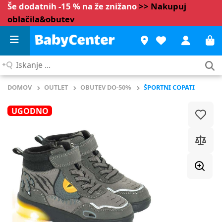
Še dodatnih -15 % na že znižano
>> Nakupuj
oblačila&obutev
Iskanje
...
DOMOV
OUTLET
OBUTEV DO-50%
ŠPORTNI COPATI
UGODNO