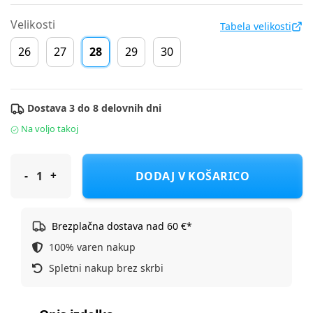
Velikosti
Tabela velikosti
26
27
28
29
30
Dostava 3 do 8 delovnih dni
Na voljo takoj
Cool Club športni copat SHA2W25-CB1286 F grey 28
DODAJ V KOŠARICO
Brezplačna dostava nad 60 €*
100% varen nakup
Spletni nakup brez skrbi