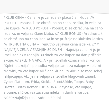
*KLUB CENA - Cena, ki jo za izdelek plača član kluba. ///
POPUST - Popust, ki se obračuna na ceno izdelka, in velja za
vse kupce. /// KLUB POPUST - Popust, ki se obračuna na ceno
izdelka, in velja za člane kluba. /// KLUB BONUS - Vrednost, ki
se obračuna na ceno izdelka in se prišteje na klubsko kartico.
/// TRENUTNA CENA – Trenutno veljavna cena izdelka. /// *
NAJNIŽJA CENA V ZADNJIH 30 DNEH – Najnižja cena, ki jo je
imel izdelek v zadnjih 30 dneh za vse kupce na dan pričetka
akcije. /// SPLETNA AKCIJA - pri izdelkih označenih z ikonico
"Spletna akcija" - ponudba veljajo samo za nakupe v spletni
trgovini, za vse kupce ali člane kluba. /// Akcije se med seboj
izključujejo. Akcije ne veljajo za izdelke blagovnih znamk
Cybex Platinum, Frida, Stokke, Scoot&Ride, Topps, Baby
Brezza, Britax Römer LUX, NUNA, Playbase, vse knjige,
albume, sličice, vsa začetna mleka in darilne kartice.
NC30=Najnižja cena zadnjih 30 dni