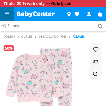
Thule -20 % web only
>> Odkrij več
Iskanje
...
DOMOV
OUTLET
OBLAČILA DO -70%
PIŽAME
50%