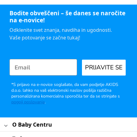
Bodite obveščeni – še danes se naročite
na e-novice!
Odklenite svet znanja, navdiha in ugodnosti.
Vaše potovanje se začne tukaj!
PRIJAVITE SE
*S prijavo na e-novice soglašate, da vam podjetje AKIDS
d.o.o. lahko na vaš elektronski naslov pošilja različna
personalizirana komercialna sporočila ter da se strinjate s
pogoji poslovanja
.
O Baby Centru