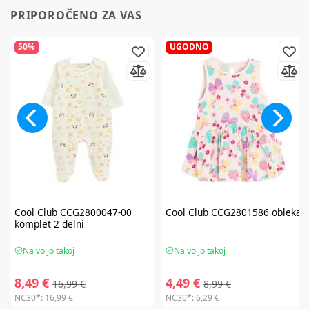
PRIPOROČENO ZA VAS
50%
UGODNO
Cool Club
CCG2800047-00
Cool Club
CCG2801586 obleka
komplet 2 delni
Na voljo takoj
Na voljo takoj
8,49 €
4,49 €
16,99 €
8,99 €
NC30*:
16,99 €
NC30*:
6,29 €