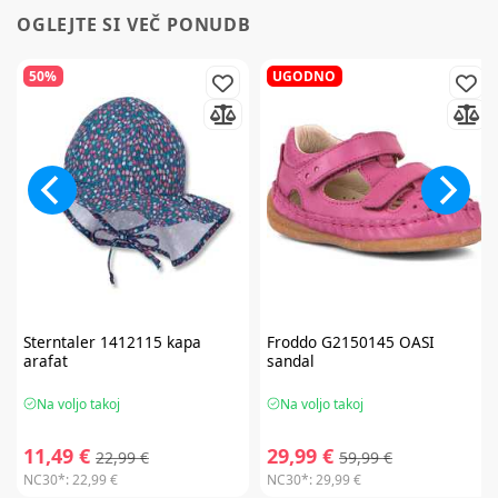
OGLEJTE SI VEČ PONUDB
50%
UGODNO
Sterntaler
1412115 kapa
Froddo
G2150145 OASI
arafat
sandal
Na voljo takoj
Na voljo takoj
11,49 €
29,99 €
22,99 €
59,99 €
NC30*:
22,99 €
NC30*:
29,99 €