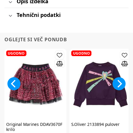
Opis izdelka
Tehnični podatki
OGLEJTE SI VEČ PONUDB
UGODNO
UGODNO
Original Marines
DDAV3670F
S.Oliver
2133894 pulover
krilo