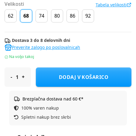
Velikosti
Tabela velikosti
62
68
74
80
86
92
Dostava 3 do 8 delovnih dni
Preverite zalogo po poslovalnicah
Na voljo takoj
Cool Club obleka KR CCG2801467 D bela 68
DODAJ V KOŠARICO
Brezplačna dostava nad 60 €*
100% varen nakup
Spletni nakup brez skrbi