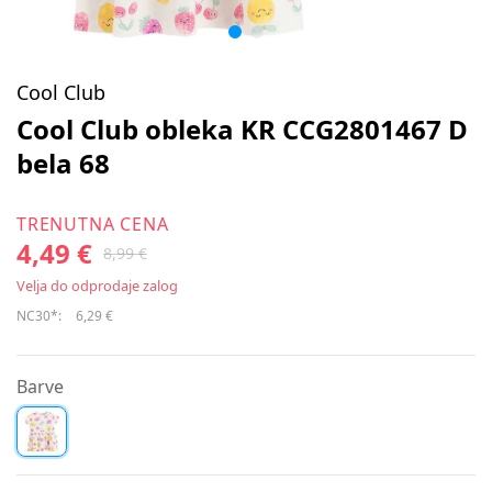
Cool Club
Cool Club obleka KR CCG2801467 D
bela 68
TRENUTNA CENA
4,49 €
8,99 €
Velja do odprodaje zalog
NC30*:
6,29 €
Barve