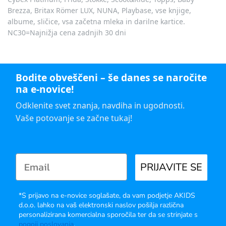
Brezza, Britax Römer LUX, NUNA, Playbase, vse knjige,
albume, sličice, vsa začetna mleka in darilne kartice.
NC30=Najnižja cena zadnjih 30 dni
Bodite obveščeni – še danes se naročite
na e-novice!
Odklenite svet znanja, navdiha in ugodnosti.
Vaše potovanje se začne tukaj!
PRIJAVITE SE
*S prijavo na e-novice soglašate, da vam podjetje AKIDS
d.o.o. lahko na vaš elektronski naslov pošilja različna
personalizirana komercialna sporočila ter da se strinjate s
pogoji poslovanja
.