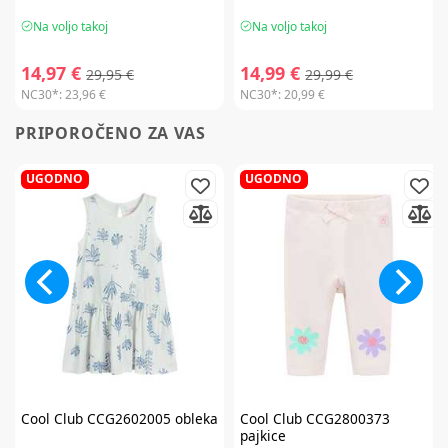
Na voljo takoj
Na voljo takoj
14,97 €
14,99 €
29,95 €
29,99 €
NC30*:
23,96 €
NC30*:
20,99 €
PRIPOROČENO ZA VAS
UGODNO
UGODNO
Cool Club
CCG2602005 obleka
Cool Club
CCG2800373
pajkice