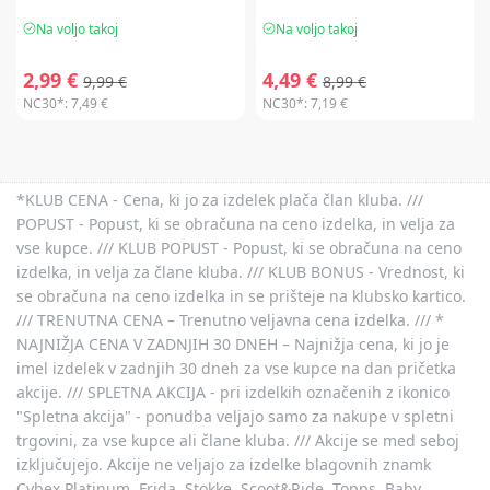
Na voljo takoj
Na voljo takoj
2,99 €
4,49 €
9,99 €
8,99 €
NC30*:
7,49 €
NC30*:
7,19 €
*KLUB CENA - Cena, ki jo za izdelek plača član kluba. ///
POPUST - Popust, ki se obračuna na ceno izdelka, in velja za
vse kupce. /// KLUB POPUST - Popust, ki se obračuna na ceno
izdelka, in velja za člane kluba. /// KLUB BONUS - Vrednost, ki
se obračuna na ceno izdelka in se prišteje na klubsko kartico.
/// TRENUTNA CENA – Trenutno veljavna cena izdelka. /// *
NAJNIŽJA CENA V ZADNJIH 30 DNEH – Najnižja cena, ki jo je
imel izdelek v zadnjih 30 dneh za vse kupce na dan pričetka
akcije. /// SPLETNA AKCIJA - pri izdelkih označenih z ikonico
"Spletna akcija" - ponudba veljajo samo za nakupe v spletni
trgovini, za vse kupce ali člane kluba. /// Akcije se med seboj
izključujejo. Akcije ne veljajo za izdelke blagovnih znamk
Cybex Platinum, Frida, Stokke, Scoot&Ride, Topps, Baby