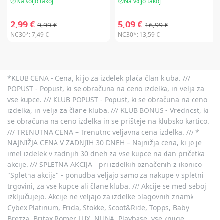
Na voljo takoj
Na voljo takoj
2,99 €
5,09 €
9,99 €
16,99 €
NC30*:
7,49 €
NC30*:
13,59 €
*KLUB CENA - Cena, ki jo za izdelek plača član kluba. ///
POPUST - Popust, ki se obračuna na ceno izdelka, in velja za
vse kupce. /// KLUB POPUST - Popust, ki se obračuna na ceno
izdelka, in velja za člane kluba. /// KLUB BONUS - Vrednost, ki
se obračuna na ceno izdelka in se prišteje na klubsko kartico.
/// TRENUTNA CENA – Trenutno veljavna cena izdelka. /// *
NAJNIŽJA CENA V ZADNJIH 30 DNEH – Najnižja cena, ki jo je
imel izdelek v zadnjih 30 dneh za vse kupce na dan pričetka
akcije. /// SPLETNA AKCIJA - pri izdelkih označenih z ikonico
"Spletna akcija" - ponudba veljajo samo za nakupe v spletni
trgovini, za vse kupce ali člane kluba. /// Akcije se med seboj
izključujejo. Akcije ne veljajo za izdelke blagovnih znamk
Cybex Platinum, Frida, Stokke, Scoot&Ride, Topps, Baby
Brezza, Britax Römer LUX, NUNA, Playbase, vse knjige,