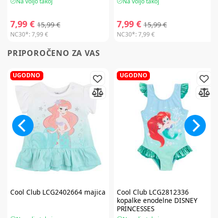
Na voljo takoj
Na voljo takoj
7,99 €
7,99 €
15,99 €
15,99 €
NC30*:
7,99 €
NC30*:
7,99 €
PRIPOROČENO ZA VAS
UGODNO
UGODNO
Cool Club
LCG2402664 majica
Cool Club
LCG2812336
kopalke enodelne DISNEY
PRINCESSES