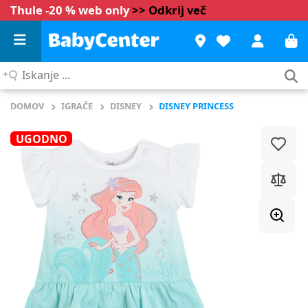
Thule -20 % web only
>> Odkrij več
Iskanje
...
DOMOV
IGRAČE
DISNEY
DISNEY PRINCESS
UGODNO