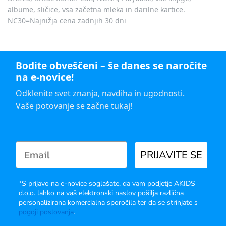
albume, sličice, vsa začetna mleka in darilne kartice.
NC30=Najnižja cena zadnjih 30 dni
Bodite obveščeni – še danes se naročite
na e-novice!
Odklenite svet znanja, navdiha in ugodnosti.
Vaše potovanje se začne tukaj!
PRIJAVITE SE
*S prijavo na e-novice soglašate, da vam podjetje AKIDS
d.o.o. lahko na vaš elektronski naslov pošilja različna
personalizirana komercialna sporočila ter da se strinjate s
pogoji poslovanja
.