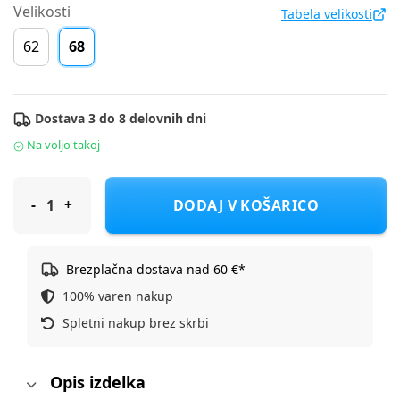
Velikosti
Tabela velikosti
62
68
Dostava 3 do 8 delovnih dni
Na voljo takoj
Cool Club majica KR LCG2402664 PRINCESS DISNEY D bela 68
DODAJ V KOŠARICO
Brezplačna dostava nad 60 €*
100% varen nakup
Spletni nakup brez skrbi
Opis izdelka