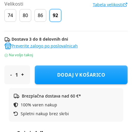
Velikosti
Tabela velikosti
74
80
86
92
Dostava 3 do 8 delovnih dni
Preverite zalogo po poslovalnicah
Na voljo takoj
Cool Club jakna prehodna DR CJB3001936 F Modra 92
DODAJ V KOŠARICO
Brezplačna dostava nad 60 €*
100% varen nakup
Spletni nakup brez skrbi