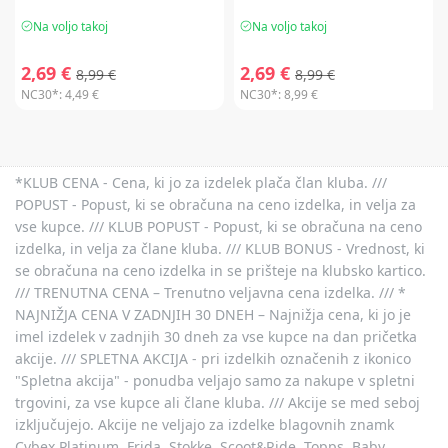
Na voljo takoj
Na voljo takoj
2,69 €
2,69 €
8,99 €
8,99 €
NC30*:
4,49 €
NC30*:
8,99 €
*KLUB CENA - Cena, ki jo za izdelek plača član kluba. ///
POPUST - Popust, ki se obračuna na ceno izdelka, in velja za
vse kupce. /// KLUB POPUST - Popust, ki se obračuna na ceno
izdelka, in velja za člane kluba. /// KLUB BONUS - Vrednost, ki
se obračuna na ceno izdelka in se prišteje na klubsko kartico.
/// TRENUTNA CENA – Trenutno veljavna cena izdelka. /// *
NAJNIŽJA CENA V ZADNJIH 30 DNEH – Najnižja cena, ki jo je
imel izdelek v zadnjih 30 dneh za vse kupce na dan pričetka
akcije. /// SPLETNA AKCIJA - pri izdelkih označenih z ikonico
"Spletna akcija" - ponudba veljajo samo za nakupe v spletni
trgovini, za vse kupce ali člane kluba. /// Akcije se med seboj
izključujejo. Akcije ne veljajo za izdelke blagovnih znamk
Cybex Platinum, Frida, Stokke, Scoot&Ride, Topps, Baby