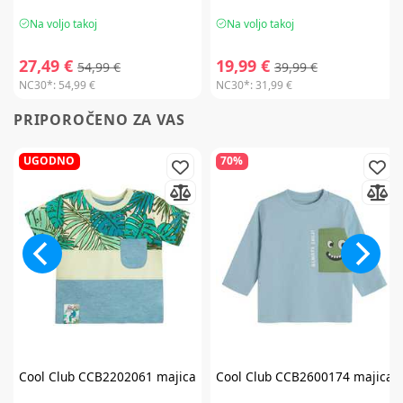
Na voljo takoj
Na voljo takoj
27,49 €
19,99 €
54,99 €
39,99 €
NC30*:
54,99 €
NC30*:
31,99 €
PRIPOROČENO ZA VAS
UGODNO
70%
Cool Club
CCB2202061 majica
Cool Club
CCB2600174 majica