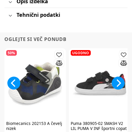
Opis izdelka
Tehnični podatki
OGLEJTE SI VEČ PONUDB
50%
UGODNO
Biomecanics
202153 A čevelj
Puma
380905-02 SMASH V2
nizek
LIL PUMA V INF športni copat