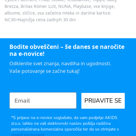
Brezza, Britax Römer LUX, NUNA, Playbase, vse knjige,
albume, sličice, vsa začetna mleka in darilne kartice.
NC30=Najnižja cena zadnjih 30 dni
Bodite obveščeni – še danes se naročite
na e-novice!
Odklenite svet znanja, navdiha in ugodnosti.
Vaše potovanje se začne tukaj!
PRIJAVITE SE
*S prijavo na e-novice soglašate, da vam podjetje AKIDS
d.o.o. lahko na vaš elektronski naslov pošilja različna
personalizirana komercialna sporočila ter da se strinjate s
pogoji poslovanja
.