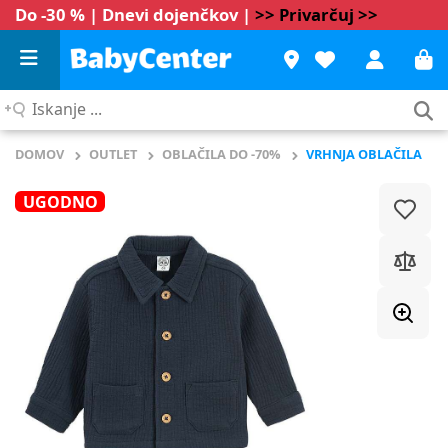
Do -30 % | Dnevi dojenčkov |
>> Privarčuj >>
Iskanje
...
DOMOV
OUTLET
OBLAČILA DO -70%
VRHNJA OBLAČILA
UGODNO