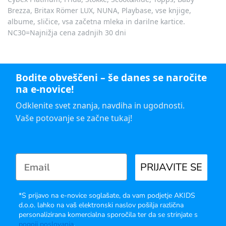
Brezza, Britax Römer LUX, NUNA, Playbase, vse knjige,
albume, sličice, vsa začetna mleka in darilne kartice.
NC30=Najnižja cena zadnjih 30 dni
Bodite obveščeni – še danes se naročite
na e-novice!
Odklenite svet znanja, navdiha in ugodnosti.
Vaše potovanje se začne tukaj!
PRIJAVITE SE
*S prijavo na e-novice soglašate, da vam podjetje AKIDS
d.o.o. lahko na vaš elektronski naslov pošilja različna
personalizirana komercialna sporočila ter da se strinjate s
pogoji poslovanja
.