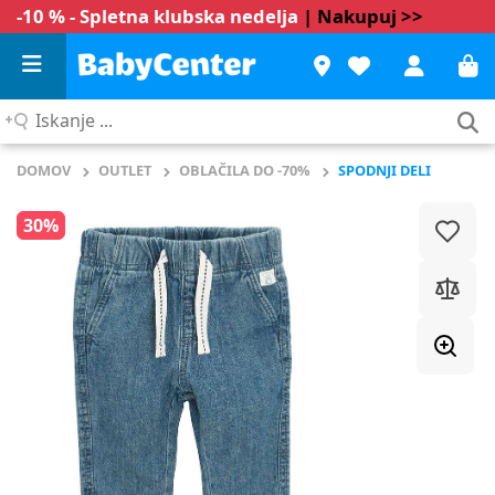
-10 % - Spletna klubska nedelja
| Nakupuj >>
Iskanje
...
DOMOV
OUTLET
OBLAČILA DO -70%
SPODNJI DELI
30%