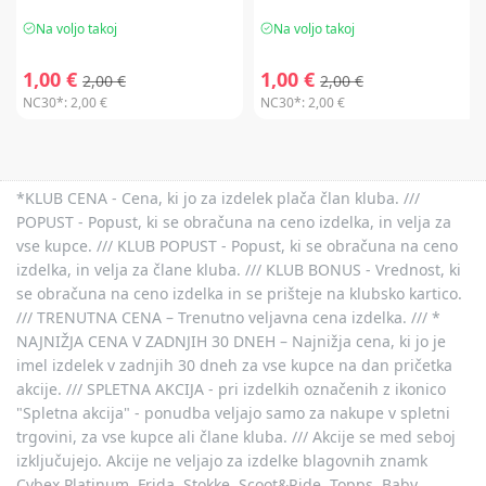
Na voljo takoj
Na voljo takoj
1,00 €
1,00 €
2,00 €
2,00 €
NC30*:
2,00 €
NC30*:
2,00 €
*KLUB CENA - Cena, ki jo za izdelek plača član kluba. ///
POPUST - Popust, ki se obračuna na ceno izdelka, in velja za
vse kupce. /// KLUB POPUST - Popust, ki se obračuna na ceno
izdelka, in velja za člane kluba. /// KLUB BONUS - Vrednost, ki
se obračuna na ceno izdelka in se prišteje na klubsko kartico.
/// TRENUTNA CENA – Trenutno veljavna cena izdelka. /// *
NAJNIŽJA CENA V ZADNJIH 30 DNEH – Najnižja cena, ki jo je
imel izdelek v zadnjih 30 dneh za vse kupce na dan pričetka
akcije. /// SPLETNA AKCIJA - pri izdelkih označenih z ikonico
"Spletna akcija" - ponudba veljajo samo za nakupe v spletni
trgovini, za vse kupce ali člane kluba. /// Akcije se med seboj
izključujejo. Akcije ne veljajo za izdelke blagovnih znamk
Cybex Platinum, Frida, Stokke, Scoot&Ride, Topps, Baby