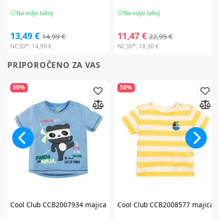
Na voljo takoj
Na voljo takoj
13,49 €
11,47 €
14,99 €
22,95 €
NC30*:
14,99 €
NC30*:
18,36 €
PRIPOROČENO ZA VAS
50%
50%
Cool Club
CCB2007934 majica
Cool Club
CCB2008577 majica