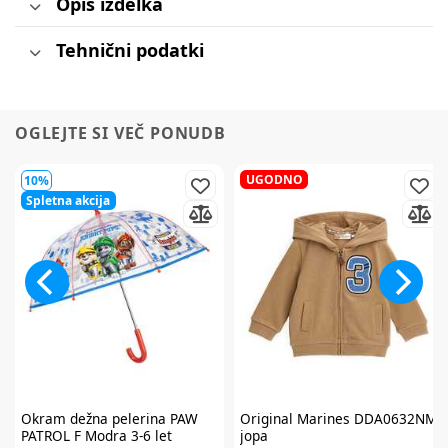
Opis izdelka
Tehnični podatki
OGLEJTE SI VEČ PONUDB
UGODNO
10%
Spletna akcija
Okram
dežna pelerina PAW
Original Marines
DDA0632NM
PATROL F Modra 3-6 let
jopa