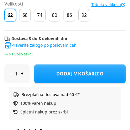
Velikosti
Tabela velikosti
62
68
74
80
86
92
Dostava 3 do 8 delovnih dni
Preverite zalogo po poslovalnicah
Na voljo takoj
Cool Club hlače denim CJB2802136 F modra 62
DODAJ V KOŠARICO
Brezplačna dostava nad 60 €*
100% varen nakup
Spletni nakup brez skrbi