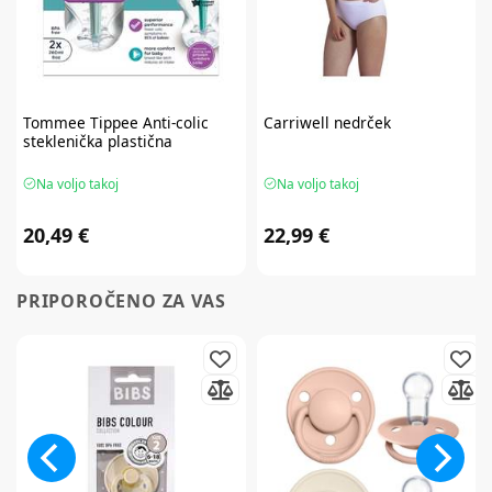
Tommee Tippee
Anti-colic
Carriwell
nedrček
steklenička plastična
Na voljo takoj
Na voljo takoj
20,49 €
22,99 €
PRIPOROČENO ZA VAS