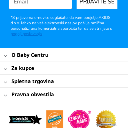
PRIJAVITE SE
*S prijavo na e-novice soglašate, da vam podjetje AKIDS
d.o.o. lahko na vaš elektronski naslov pošilja različna
personalizirana komercialna sporočila ter da se strinjate s
pogoji poslovanja
.
O Baby Centru
Za kupce
Spletna trgovina
Pravna obvestila