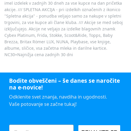
imel izdelek v zadnjih 30 dneh za vse kupce na dan pričetka
akcije. /// SPLETNA AKCIJA - pri izdelkih označenih z ikonico
"Spletna akcija" - ponudba veljajo samo za nakupe v spletni
trgovini, za vse kupce ali člane kluba. /// Akcije se med seboj
izključujejo. Akcije ne veljajo za izdelke blagovnih znamk
Cybex Platinum, Frida, Stokke, Scoot&Ride, Topps, Baby
Brezza, Britax Römer LUX, NUNA, Playbase, vse knjige,
albume, sličice, vsa začetna mleka in darilne kartice.
NC30=Najnižja cena zadnjih 30 dni
Bodite obveščeni – še danes se naročite
na e-novice!
Odklenite svet znanja, navdiha in ugodnosti.
Vaše potovanje se začne tukaj!