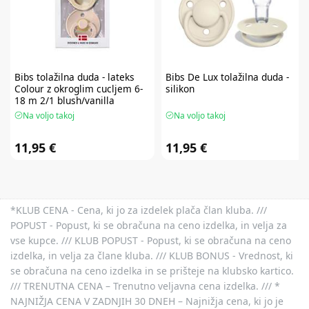
Bibs
tolažilna duda - lateks
Bibs
De Lux tolažilna duda -
Colour z okroglim cucljem 6-
silikon
18 m 2/1 blush/vanilla
Na voljo takoj
Na voljo takoj
11,95 €
11,95 €
*KLUB CENA - Cena, ki jo za izdelek plača član kluba. ///
POPUST - Popust, ki se obračuna na ceno izdelka, in velja za
vse kupce. /// KLUB POPUST - Popust, ki se obračuna na ceno
izdelka, in velja za člane kluba. /// KLUB BONUS - Vrednost, ki
se obračuna na ceno izdelka in se prišteje na klubsko kartico.
/// TRENUTNA CENA – Trenutno veljavna cena izdelka. /// *
NAJNIŽJA CENA V ZADNJIH 30 DNEH – Najnižja cena, ki jo je