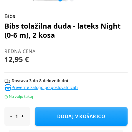
Bibs
Bibs tolažilna duda - lateks Night
(0-6 m), 2 kosa
REDNA CENA
12,95 €
Dostava 3 do 8 delovnih dni
Preverite zalogo po poslovalnicah
Na voljo takoj
Bibs tolažilna duda - lateks Night (0-6 m), 2 kosa
DODAJ V KOŠARICO