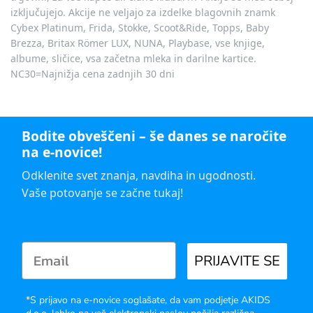
izključujejo. Akcije ne veljajo za izdelke blagovnih znamk
Cybex Platinum, Frida, Stokke, Scoot&Ride, Topps, Baby
Brezza, Britax Römer LUX, NUNA, Playbase, vse knjige,
albume, sličice, vsa začetna mleka in darilne kartice.
NC30=Najnižja cena zadnjih 30 dni
Bodite obveščeni – še danes se naročite
na e-novice!
Odklenite svet znanja, navdiha in ugodnosti.
Vaše potovanje se začne tukaj!
PRIJAVITE SE
*S prijavo na e-novice soglašate, da vam podjetje AKIDS