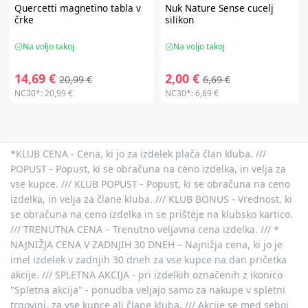
Quercetti
magnetino tabla v
Nuk
Nature Sense cucelj
črke
silikon
Na voljo takoj
Na voljo takoj
14,69 €
2,00 €
20,99 €
6,69 €
NC30*:
20,99 €
NC30*:
6,69 €
*KLUB CENA - Cena, ki jo za izdelek plača član kluba. ///
POPUST - Popust, ki se obračuna na ceno izdelka, in velja za
vse kupce. /// KLUB POPUST - Popust, ki se obračuna na ceno
izdelka, in velja za člane kluba. /// KLUB BONUS - Vrednost, ki
se obračuna na ceno izdelka in se prišteje na klubsko kartico.
/// TRENUTNA CENA – Trenutno veljavna cena izdelka. /// *
NAJNIŽJA CENA V ZADNJIH 30 DNEH – Najnižja cena, ki jo je
imel izdelek v zadnjih 30 dneh za vse kupce na dan pričetka
akcije. /// SPLETNA AKCIJA - pri izdelkih označenih z ikonico
"Spletna akcija" - ponudba veljajo samo za nakupe v spletni
trgovini, za vse kupce ali člane kluba. /// Akcije se med seboj