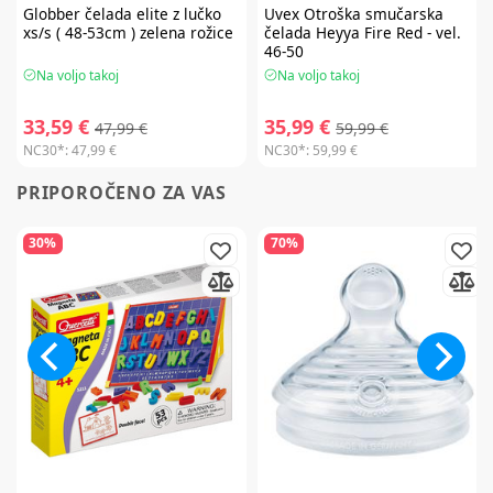
Globber
čelada elite z lučko
Uvex
Otroška smučarska
xs/s ( 48-53cm ) zelena rožice
čelada Heyya Fire Red - vel.
46-50
Na voljo takoj
Na voljo takoj
33,59 €
35,99 €
47,99 €
59,99 €
NC30*:
47,99 €
NC30*:
59,99 €
PRIPOROČENO ZA VAS
30%
70%