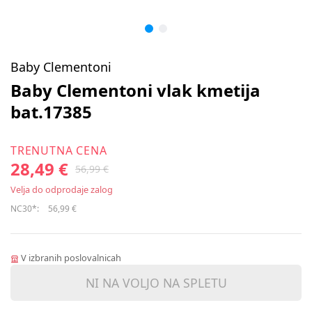
Baby Clementoni
Baby Clementoni vlak kmetija
bat.17385
TRENUTNA CENA
28,49 €
56,99 €
Velja do odprodaje zalog
NC30*:
56,99 €
V izbranih poslovalnicah
NI NA VOLJO NA SPLETU