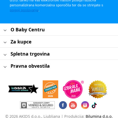
d.o.o. lahko na vaš elektronski naslov pošilja različna
personalizirana komercialna sporočila ter da se strinjate s
pogoji poslovanja
.
O Baby Centru
Za kupce
Spletna trgovina
Pravna obvestila
© 2026 AKIDS d.o.o., Ljubljana |
Produkcija:
Bilumina d.o.o.