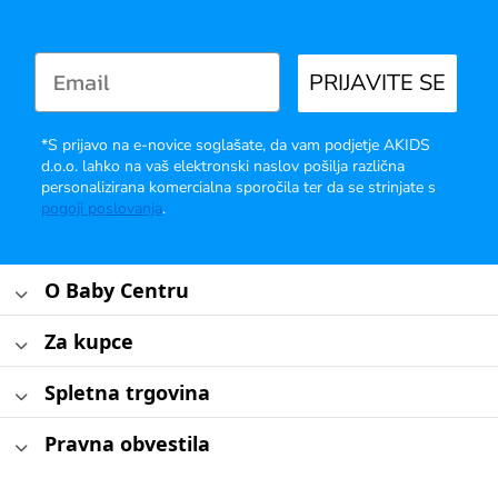
PRIJAVITE SE
*S prijavo na e-novice soglašate, da vam podjetje AKIDS
d.o.o. lahko na vaš elektronski naslov pošilja različna
personalizirana komercialna sporočila ter da se strinjate s
pogoji poslovanja
.
O Baby Centru
Za kupce
Spletna trgovina
Pravna obvestila