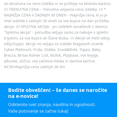
se obračuna na ceno izdelka in se prišteje na klubsko kartico.
/// TRENUTNA CENA – Trenutno veljavna cena izdelka. /// *
NAJNIŽJA CENA V ZADNJIH 30 DNEH – Najnižja cena, ki jo je
imel izdelek v zadnjih 30 dneh za vse kupce na dan pričetka
akcije. /// SPLETNA AKCIJA - pri izdelkih označenih z ikonico
"Spletna akcija" - ponudba veljajo samo za nakupe v spletni
trgovini, za vse kupce ali člane kluba. /// Akcije se med seboj
izključujejo. Akcije ne veljajo za izdelke blagovnih znamk
Cybex Platinum, Frida, Stokke, Scoot&Ride, Topps, Baby
Brezza, Britax Römer LUX, NUNA, Playbase, vse knjige,
albume, sličice, vsa začetna mleka in darilne kartice.
NC30=Najnižja cena zadnjih 30 dni
Bodite obveščeni – še danes se naročite
na e-novice!
Odklenite svet znanja, navdiha in ugodnosti.
Vaše potovanje se začne tukaj!