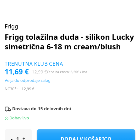
Frigg
Frigg tolažilna duda - silikon Lucky
simetrična 6-18 m cream/blush
TRENUTNA KLUB CENA
11,69 €
12,99 €
Cena na enoto: 6,50€ / kos
Velja do odprodaje zalog
NC30*:
12,99 €
Dostava do 15 delovnih dni
Dobavljivo
Frigg tolažilna duda - silikon Lucky simetrična 6-18 m cream/bl
DODAJ V KOŠARICO