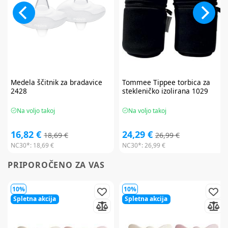
Medela
ščitnik za bradavice
Tommee Tippee
torbica za
2428
stekleničko izolirana 1029
Na voljo takoj
Na voljo takoj
16,82 €
24,29 €
18,69 €
26,99 €
NC30*:
18,69 €
NC30*:
26,99 €
PRIPOROČENO ZA VAS
10%
10%
Spletna akcija
Spletna akcija