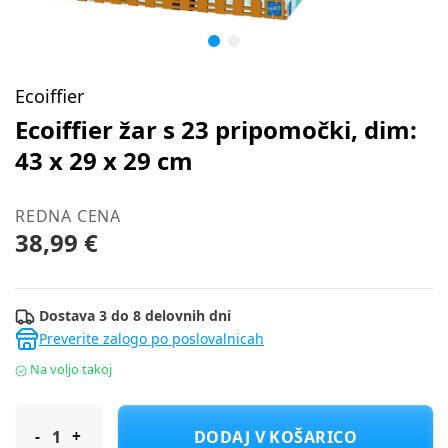
Ecoiffier
Ecoiffier žar s 23 pripomočki, dim:
43 x 29 x 29 cm
REDNA CENA
38,99 €
Dostava 3 do 8 delovnih dni
Preverite zalogo po poslovalnicah
Na voljo takoj
Ecoiffier žar s 23 pripomočki, dim: 43 x 29 x 29 cm
DODAJ V KOŠARICO