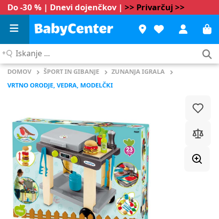
Do -30 % | Dnevi dojenčkov |
>> Privarčuj >>
Iskanje
...
DOMOV
ŠPORT IN GIBANJE
ZUNANJA IGRALA
VRTNO ORODJE, VEDRA, MODELČKI