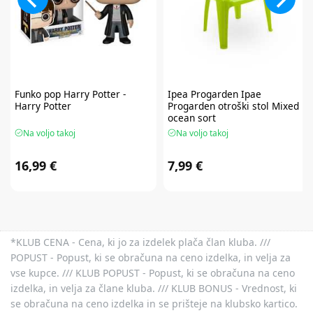
Funko pop
Harry Potter -
Ipea Progarden
Ipae
Harry Potter
Progarden otroški stol Mixed
ocean sort
Na voljo takoj
Na voljo takoj
16,99 €
7,99 €
*KLUB CENA - Cena, ki jo za izdelek plača član kluba. ///
POPUST - Popust, ki se obračuna na ceno izdelka, in velja za
vse kupce. /// KLUB POPUST - Popust, ki se obračuna na ceno
izdelka, in velja za člane kluba. /// KLUB BONUS - Vrednost, ki
se obračuna na ceno izdelka in se prišteje na klubsko kartico.