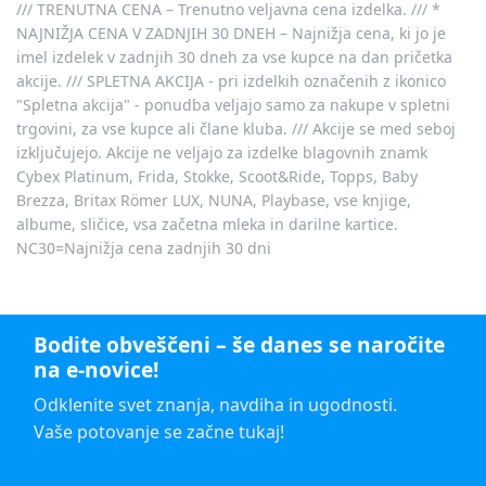
/// TRENUTNA CENA – Trenutno veljavna cena izdelka. /// *
NAJNIŽJA CENA V ZADNJIH 30 DNEH – Najnižja cena, ki jo je
imel izdelek v zadnjih 30 dneh za vse kupce na dan pričetka
akcije. /// SPLETNA AKCIJA - pri izdelkih označenih z ikonico
"Spletna akcija" - ponudba veljajo samo za nakupe v spletni
trgovini, za vse kupce ali člane kluba. /// Akcije se med seboj
izključujejo. Akcije ne veljajo za izdelke blagovnih znamk
Cybex Platinum, Frida, Stokke, Scoot&Ride, Topps, Baby
Brezza, Britax Römer LUX, NUNA, Playbase, vse knjige,
albume, sličice, vsa začetna mleka in darilne kartice.
NC30=Najnižja cena zadnjih 30 dni
Bodite obveščeni – še danes se naročite
na e-novice!
Odklenite svet znanja, navdiha in ugodnosti.
Vaše potovanje se začne tukaj!