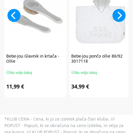
Bebe-Jou
Glavnik in krtača -
Bebe-Jou
pončo ollie 86/92
Ollie
3017118
Na voljo takoj
Na voljo takoj
11,99 €
34,99 €
*KLUB CENA - Cena, ki jo za izdelek plača član kluba. ///
POPUST - Popust, ki se obračuna na ceno izdelka, in velja za
vse kupce. /// KLUB POPUST - Popust, ki se obračuna na ceno