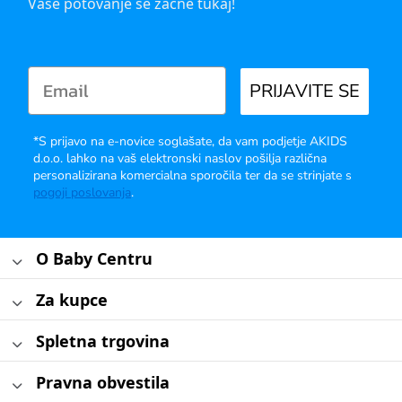
Vaše potovanje se začne tukaj!
PRIJAVITE SE
*S prijavo na e-novice soglašate, da vam podjetje AKIDS
d.o.o. lahko na vaš elektronski naslov pošilja različna
personalizirana komercialna sporočila ter da se strinjate s
pogoji poslovanja
.
O Baby Centru
Za kupce
Spletna trgovina
Pravna obvestila