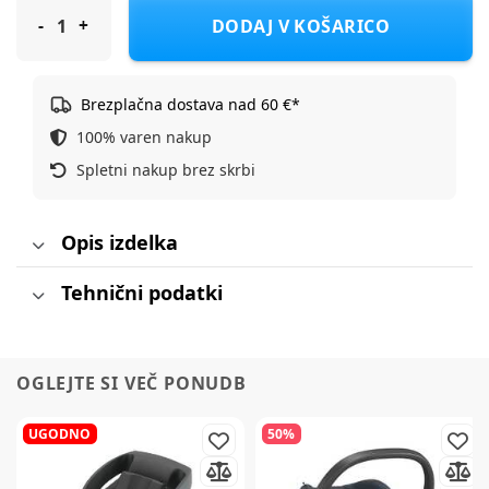
Bebe-Jou pručka Bohemian Garden Grow bohemian garden
DODAJ V KOŠARICO
Brezplačna dostava nad 60 €*
100% varen nakup
Spletni nakup brez skrbi
Opis izdelka
Tehnični podatki
OGLEJTE SI VEČ PONUDB
UGODNO
50%