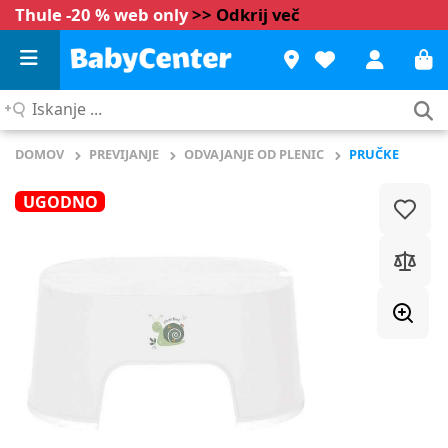
Thule -20 % web only
>> Odkrij več
Iskanje
...
DOMOV
PREVIJANJE
ODVAJANJE OD PLENIC
PRUČKE
UGODNO