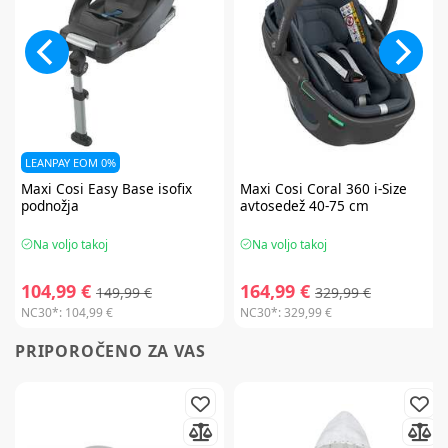
LEANPAY EOM 0%
Maxi Cosi
Easy Base isofix
Maxi Cosi
Coral 360 i-Size
podnožja
avtosedež 40-75 cm
Na voljo takoj
Na voljo takoj
104,99 €
164,99 €
149,99 €
329,99 €
NC30*:
104,99 €
NC30*:
329,99 €
PRIPOROČENO ZA VAS