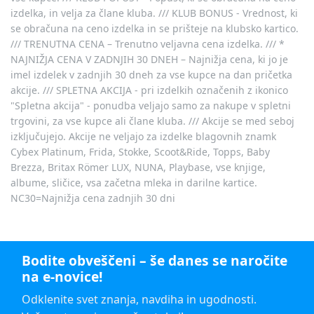
izdelka, in velja za člane kluba. /// KLUB BONUS - Vrednost, ki
se obračuna na ceno izdelka in se prišteje na klubsko kartico.
/// TRENUTNA CENA – Trenutno veljavna cena izdelka. /// *
NAJNIŽJA CENA V ZADNJIH 30 DNEH – Najnižja cena, ki jo je
imel izdelek v zadnjih 30 dneh za vse kupce na dan pričetka
akcije. /// SPLETNA AKCIJA - pri izdelkih označenih z ikonico
"Spletna akcija" - ponudba veljajo samo za nakupe v spletni
trgovini, za vse kupce ali člane kluba. /// Akcije se med seboj
izključujejo. Akcije ne veljajo za izdelke blagovnih znamk
Cybex Platinum, Frida, Stokke, Scoot&Ride, Topps, Baby
Brezza, Britax Römer LUX, NUNA, Playbase, vse knjige,
albume, sličice, vsa začetna mleka in darilne kartice.
NC30=Najnižja cena zadnjih 30 dni
Bodite obveščeni – še danes se naročite
na e-novice!
Odklenite svet znanja, navdiha in ugodnosti.