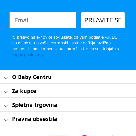
PRIJAVITE SE
*S prijavo na e-novice soglašate, da vam podjetje AKIDS
d.o.o. lahko na vaš elektronski naslov pošilja različna
personalizirana komercialna sporočila ter da se strinjate s
pogoji poslovanja
.
O Baby Centru
Za kupce
Spletna trgovina
Pravna obvestila