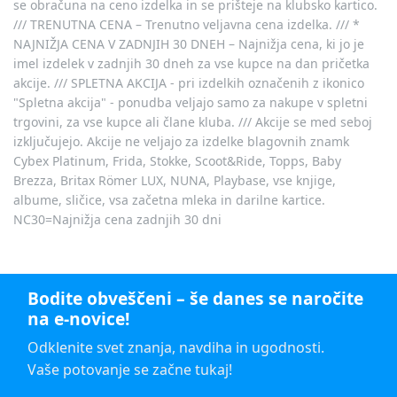
se obračuna na ceno izdelka in se prišteje na klubsko kartico.
/// TRENUTNA CENA – Trenutno veljavna cena izdelka. /// *
NAJNIŽJA CENA V ZADNJIH 30 DNEH – Najnižja cena, ki jo je
imel izdelek v zadnjih 30 dneh za vse kupce na dan pričetka
akcije. /// SPLETNA AKCIJA - pri izdelkih označenih z ikonico
"Spletna akcija" - ponudba veljajo samo za nakupe v spletni
trgovini, za vse kupce ali člane kluba. /// Akcije se med seboj
izključujejo. Akcije ne veljajo za izdelke blagovnih znamk
Cybex Platinum, Frida, Stokke, Scoot&Ride, Topps, Baby
Brezza, Britax Römer LUX, NUNA, Playbase, vse knjige,
albume, sličice, vsa začetna mleka in darilne kartice.
NC30=Najnižja cena zadnjih 30 dni
Bodite obveščeni – še danes se naročite
na e-novice!
Odklenite svet znanja, navdiha in ugodnosti.
Vaše potovanje se začne tukaj!